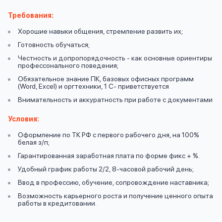
вопрос
данных
Требования:
Хорошие навыки общения, стремление развить их;
Готовность обучаться;
Честность и допропорядочность - как основные ориентиры
профессонального поведения;
Обязательное знание ПК, базовых офисных программ
(Word, Excel) и оргтехники, 1 С- приветствуется
Ответы
Оформить заявку
Внимательность и аккуратность при работе с документами
на
Условия:
вопросы
Войти под другим номером
Оформление по ТК РФ с первого рабочего дня, на 100%
белая з/п;
Гарантированная заработная плата по форме фикс + %.
Удобный график работы 2/2, 8-часовой рабочий день;
Ввод в профессию, обучение, сопровождение наставника;
Возможность карьерного роста и получение ценного опыта
работы в кредитовании.