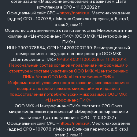
организаций «Микрофинансирование и развитие». Дата
вступления в СРО – 11.03.2022 г.
Официальный сайт СРО –
https://npmir.ru/
. Местонахождение
(адрес) СРО - 107078, г. Москва Орликов переулок, д.5, стр.1,
этаж 2, пом.11
Общество с ограниченной ответственностью Микрокредитная
компания «Центрофинанс ПИК» (ООО МКК «Центрофинанс
ПИК»)
ИНН: 2902078584, ОГРН: 1142932001299 Регистрационный
номер записи в государственном реестре ООО МКК
«Центрофинанс ПИК»
№ 651403111005236 от 11.06.2014
Персональный состав органов управления и информация о
структуре и составе участников ООО МКК «Центрофинанс
ПИК»
Устав ООО МКК «Центрофинанс ПИК»
Информация об условиях предоставления, использования и
возврата потребительских микрозаймов и правила
предоставления потребительских микрозаймов ООО МКК
«Центрофинанс ПИК»
ООО МКК «Центрофинанс ПИК» состоит в СРО Союз
микрофинансовых организаций «Микрофинансирование и
развитие». Дата вступления в СРО – 11.03.2022 г.
Официальный сайт СРО –
https://npmir.ru/
. Местонахождение
(адрес) СРО - 107078, г. Москва Орликов переулок, д.5, стр.1,
этаж 2, пом.11