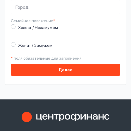
Семейное
положение
*
Холост / Незамужем
Женат / Замужем
*
поля обязательные для заполнения
Далее