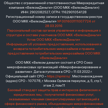
Общество с ограниченной ответственностью Микрокредитная
компания «ВелкомДеньги» (ООО МКК «ВелкомДеньги»)
ИНН: 2902082527, ОГРН: 1162901054128
Регистрационный номер записи в государственном реестре
ООО МКК «ВелкомДеньги»
№ 001603111007724 от
28.03.2016
Персональный состав органов управления и информация о
структуре и составе участников ООО МКК «ВелкомДеньги»
Устав ООО МКК «ВелкомДеньги»
Информация об условиях предоставления, использования и
возврата потребительских микрозаймов и правила
предоставления потребительских микрозаймов ООО МКК
«ВелкомДеньги»
ООО МКК «Велком деньги» состоит в СРО Союз
микрофинансовых организаций «Микрофинансирование и
развитие». Дата вступления в СРО – 11.03.2022 г.
Официальный сайт СРО –
https://npmir.ru/
. Местонахождение
(адрес) СРО - 107078, г. Москва Орликов переулок, д.5, стр.1,
этаж 2, пом.11
Базовый стандарт защиты прав и интересов физических и
юридических лиц - получателей финансовых услуг,
оказываемых членами саморегулируемых организаций в
сфере финансового рынка, объединяющих микрофинансовые