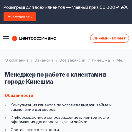
Розыгрыш для всех клиентов — главный приз 50 000 ₽ 🔥
Участвовать
Личный кабинет
Я
согласен(а)
на
Я
О компании
Вакансии
Все вакансии
Кинешма
Менеджер по работе с клиентами
ознакомлен
Наши
с
Менеджер по работе с клиентами в
контакты
правилами
городе Кинешма
предоставления
займов
,
политикой
Обязанности:
Ок
Ок
сайта
,
Консультация клиентов по условиям выдачи займа и
даю
заключение договоров;
согласие
Информационное сопровождение клиентов после
на
оформления договора и выдачи займа:
обработку
Задать
Составление отчетности.
личных