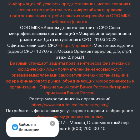
Информация об условиях предоставления, использования и
возврата потребительских микрозаймов и правила
предоставления потребительских микрозаймов ООО МКК
«ВелкомДеньги»
ООО МКК «Велком деньги» состоит в СРО Союз
микрофинансовых организаций «Микрофинансирование и
развитие». Дата вступления в СРО – 11.03.2022 г.
Официальный сайт СРО –
https://npmir.ru/
. Местонахождение
(адрес) СРО - 107078, г. Москва Орликов переулок, д.5, стр.1,
этаж 2, пом.11
Базовый стандарт защиты прав и интересов физических и
юридических лиц - получателей финансовых услуг,
оказываемых членами саморегулируемых организаций в
сфере финансового рынка, объединяющих микрофинансовые
организации
Официальный сайт Банка России
Интернет-
приемная Банка России
Реестр микрофинансовых организаций
https://www.cbr.ru/microfinance/registry/
Потребитель финансовых услуг вправе направить обращение
финансовому уполномоченному
Место нахождения: 119017, г. Москва, Старомонетный пер.,
Займы по
дом 3 Телефон: 8 (800) 200-00-10
биометрии
взять займ - <a href="https://viruchay.ru">выручай</a> -