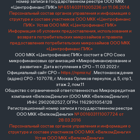
номер записи в государственном реестре ООО МКК
«Центрофинанс ПИК»
№ 651403111005236 от 11.06.2014
Персональный состав органов управления и информация о
структуре и составе участников ООО МКК «Центрофинанс
ПИК»
Устав ООО МКК «Центрофинанс ПИК»
Информация об условиях предоставления, использования и
возврата потребительских микрозаймов и правила
предоставления потребительских микрозаймов ООО МКК
«Центрофинанс ПИК»
ООО МКК «Центрофинанс ПИК» состоит в СРО Союз
микрофинансовых организаций «Микрофинансирование и
развитие». Дата вступления в СРО – 11.03.2022 г.
Официальный сайт СРО –
https://npmir.ru/
. Местонахождение
(адрес) СРО - 107078, г. Москва Орликов переулок, д.5, стр.1,
этаж 2, пом.11
Общество с ограниченной ответственностью Микрокредитная
компания «ВелкомДеньги» (ООО МКК «ВелкомДеньги»)
ИНН: 2902082527, ОГРН: 1162901054128
Регистрационный номер записи в государственном реестре
ООО МКК «ВелкомДеньги»
№ 001603111007724 от
28.03.2016
Персональный состав органов управления и информация о
структуре и составе участников ООО МКК «ВелкомДеньги»
Устав ООО МКК «ВелкомДеньги»