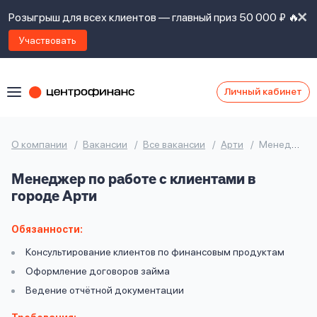
Розыгрыш для всех клиентов — главный приз 50 000 ₽ 🔥
Участвовать
Личный кабинет
Я
согласен(а)
на
Я
О компании
Вакансии
Все вакансии
Арти
Менеджер по работе с клиентами
ознакомлен
Наши
с
Менеджер по работе с клиентами в
контакты
правилами
городе Арти
предоставления
займов
,
политикой
Обязанности:
Ок
Ок
сайта
,
Консультирование клиентов по финансовым продуктам
даю
Оформление договоров займа
согласие
на
Ведение отчётной документации
обработку
Задать
личных