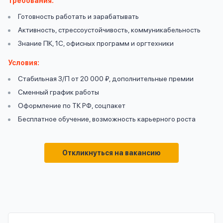
Требования:
вопрос
данных
Готовность работать и зарабатывать
Активность, стрессоустойчивость, коммуникабельность
Знание ПК, 1С, офисных программ и оргтехники
Условия:
Стабильная З/П от 20 000 ₽, дополнительные премии
Сменный график работы
Ответы
Оформить заявку
Оформление по ТК РФ, соцпакет
на
Бесплатное обучение, возможность карьерного роста
вопросы
Войти под другим номером
Откликнуться на вакансию