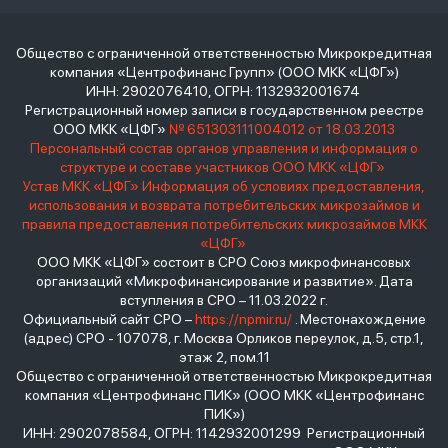
Общество с ограниченной ответственностью Микрокредитная
компания «Центрофинанс Групп» (ООО МКК «ЦФГ»)
ИНН: 2902076410, ОГРН: 1132932001674
Регистрационный номер записи в государственном реестре
ООО МКК «ЦФГ»
№ 651303111004012 от 18.03.2013
Персональный состав органов управления и информация о
структуре и составе участников ООО МКК «ЦФГ»
Устав МКК «ЦФГ»
Информация об условиях предоставления,
использования и возврата потребительских микрозаймов и
правила предоставления потребительских микрозаймов МКК
«ЦФГ»
ООО МКК «ЦФГ» состоит в СРО Союз микрофинансовых
организаций «Микрофинансирование и развитие». Дата
вступления в СРО – 11.03.2022 г.
Официальный сайт СРО –
https://npmir.ru/
. Местонахождение
(адрес) СРО - 107078, г. Москва Орликов переулок, д.5, стр.1,
этаж 2, пом.11
Общество с ограниченной ответственностью Микрокредитная
компания «Центрофинанс ПИК» (ООО МКК «Центрофинанс
ПИК»)
ИНН: 2902078584, ОГРН: 1142932001299 Регистрационный