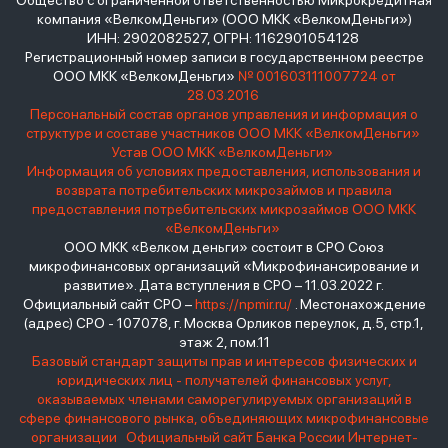
Общество с ограниченной ответственностью Микрокредитная
компания «ВелкомДеньги» (ООО МКК «ВелкомДеньги»)
ИНН: 2902082527, ОГРН: 1162901054128
Регистрационный номер записи в государственном реестре
ООО МКК «ВелкомДеньги»
№ 001603111007724 от
28.03.2016
Персональный состав органов управления и информация о
структуре и составе участников ООО МКК «ВелкомДеньги»
Устав ООО МКК «ВелкомДеньги»
Информация об условиях предоставления, использования и
возврата потребительских микрозаймов и правила
предоставления потребительских микрозаймов ООО МКК
«ВелкомДеньги»
ООО МКК «Велком деньги» состоит в СРО Союз
микрофинансовых организаций «Микрофинансирование и
развитие». Дата вступления в СРО – 11.03.2022 г.
Официальный сайт СРО –
https://npmir.ru/
. Местонахождение
(адрес) СРО - 107078, г. Москва Орликов переулок, д.5, стр.1,
этаж 2, пом.11
Базовый стандарт защиты прав и интересов физических и
юридических лиц - получателей финансовых услуг,
оказываемых членами саморегулируемых организаций в
сфере финансового рынка, объединяющих микрофинансовые
организации
Официальный сайт Банка России
Интернет-