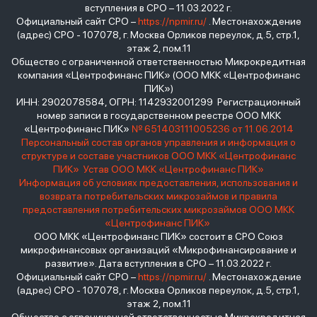
вступления в СРО – 11.03.2022 г.
Официальный сайт СРО –
https://npmir.ru/
. Местонахождение
(адрес) СРО - 107078, г. Москва Орликов переулок, д.5, стр.1,
этаж 2, пом.11
Общество с ограниченной ответственностью Микрокредитная
компания «Центрофинанс ПИК» (ООО МКК «Центрофинанс
ПИК»)
ИНН: 2902078584, ОГРН: 1142932001299 Регистрационный
номер записи в государственном реестре ООО МКК
«Центрофинанс ПИК»
№ 651403111005236 от 11.06.2014
Персональный состав органов управления и информация о
структуре и составе участников ООО МКК «Центрофинанс
ПИК»
Устав ООО МКК «Центрофинанс ПИК»
Информация об условиях предоставления, использования и
возврата потребительских микрозаймов и правила
предоставления потребительских микрозаймов ООО МКК
«Центрофинанс ПИК»
ООО МКК «Центрофинанс ПИК» состоит в СРО Союз
микрофинансовых организаций «Микрофинансирование и
развитие». Дата вступления в СРО – 11.03.2022 г.
Официальный сайт СРО –
https://npmir.ru/
. Местонахождение
(адрес) СРО - 107078, г. Москва Орликов переулок, д.5, стр.1,
этаж 2, пом.11