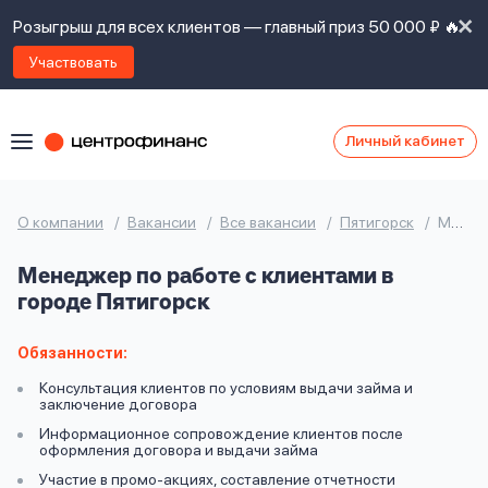
Розыгрыш для всех клиентов — главный приз 50 000 ₽ 🔥
Участвовать
Личный кабинет
Я
согласен(а)
на
Я
О компании
Вакансии
Все вакансии
Пятигорск
Менеджер по работе с клиентами
ознакомлен
Наши
с
Менеджер по работе с клиентами в
контакты
правилами
городе Пятигорск
предоставления
займов
,
политикой
Обязанности:
Ок
Ок
сайта
,
Консультация клиентов по условиям выдачи займа и
даю
заключение договора
согласие
Информационное сопровождение клиентов после
на
оформления договора и выдачи займа
обработку
Задать
Участие в промо-акциях, составление отчетности
личных