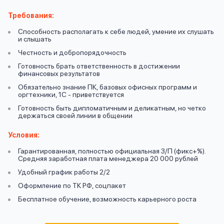
вопрос
данных
Требования:
Способность располагать к себе людей, умение их слушать
и слышать
Честность и добропорядочность
Готовность брать ответственность в достижении
финансовых результатов
Обязательно знание ПК, базовых офисных программ и
Ответы
оргтехники, 1С - приветствуется
Оформить заявку
на
Готовность быть дипломатичным и деликатным, но четко
держаться своей линии в общении
вопросы
Войти под другим номером
Условия:
Гарантированная, полностью официальная З/П (фикс+%).
Средняя заработная плата менеджера 20 000 рублей
Удобный график работы 2/2
Оформление по ТК РФ, соцпакет
Бесплатное обучение, возможность карьерного роста