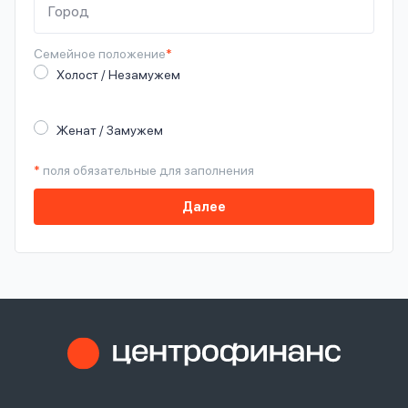
Семейное
положение
*
Холост / Незамужем
Женат / Замужем
*
поля обязательные для заполнения
Далее