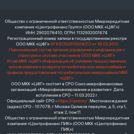
Общество с ограниченной ответственностью Микрокредитная
компания «Центрофинанс Групп» (ООО МКК «ЦФГ»)
ИНН: 2902076410, ОГРН: 1132932001674
Регистрационный номер записи в государственном реестре
ООО МКК «ЦФГ»
№ 651303111004012 от 18.03.2013
Персональный состав органов управления и информация о
структуре и составе участников ООО МКК «ЦФГ»
Устав МКК «ЦФГ»
Информация об условиях предоставления,
использования и возврата потребительских микрозаймов и
правила предоставления потребительских микрозаймов МКК
«ЦФГ»
ООО МКК «ЦФГ» состоит в СРО Союз микрофинансовых
организаций «Микрофинансирование и развитие». Дата
вступления в СРО – 11.03.2022 г.
Официальный сайт СРО –
https://npmir.ru/
. Местонахождение
(адрес) СРО - 107078, г. Москва Орликов переулок, д.5, стр.1,
этаж 2, пом.11
Общество с ограниченной ответственностью Микрокредитная
компания «Центрофинанс ПИК» (ООО МКК «Центрофинанс
ПИК»)