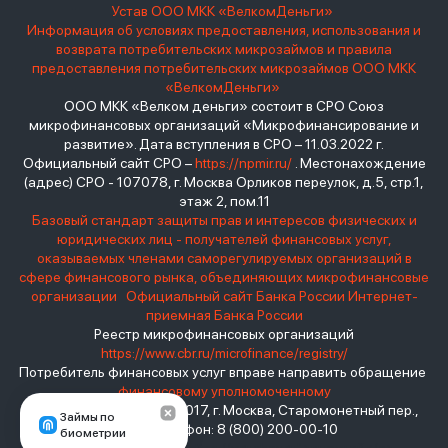
Устав ООО МКК «ВелкомДеньги»
Информация об условиях предоставления, использования и
возврата потребительских микрозаймов и правила
предоставления потребительских микрозаймов ООО МКК
«ВелкомДеньги»
ООО МКК «Велком деньги» состоит в СРО Союз
микрофинансовых организаций «Микрофинансирование и
развитие». Дата вступления в СРО – 11.03.2022 г.
Официальный сайт СРО –
https://npmir.ru/
. Местонахождение
(адрес) СРО - 107078, г. Москва Орликов переулок, д.5, стр.1,
этаж 2, пом.11
Базовый стандарт защиты прав и интересов физических и
юридических лиц - получателей финансовых услуг,
оказываемых членами саморегулируемых организаций в
сфере финансового рынка, объединяющих микрофинансовые
организации
Официальный сайт Банка России
Интернет-
приемная Банка России
Реестр микрофинансовых организаций
https://www.cbr.ru/microfinance/registry/
Потребитель финансовых услуг вправе направить обращение
финансовому уполномоченному
Место нахождения: 119017, г. Москва, Старомонетный пер.,
Займы по
дом 3 Телефон: 8 (800) 200-00-10
биометрии