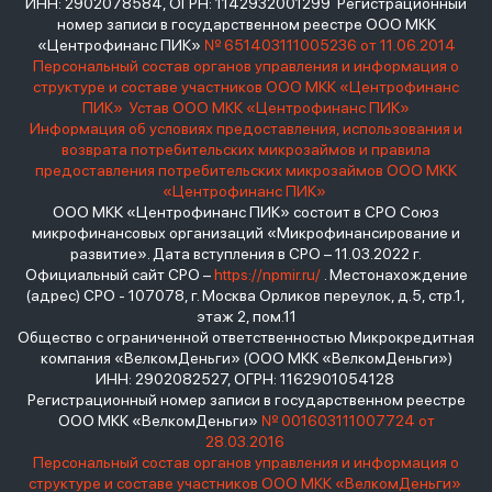
ИНН: 2902078584, ОГРН: 1142932001299 Регистрационный
номер записи в государственном реестре ООО МКК
«Центрофинанс ПИК»
№ 651403111005236 от 11.06.2014
Персональный состав органов управления и информация о
структуре и составе участников ООО МКК «Центрофинанс
ПИК»
Устав ООО МКК «Центрофинанс ПИК»
Информация об условиях предоставления, использования и
возврата потребительских микрозаймов и правила
предоставления потребительских микрозаймов ООО МКК
«Центрофинанс ПИК»
ООО МКК «Центрофинанс ПИК» состоит в СРО Союз
микрофинансовых организаций «Микрофинансирование и
развитие». Дата вступления в СРО – 11.03.2022 г.
Официальный сайт СРО –
https://npmir.ru/
. Местонахождение
(адрес) СРО - 107078, г. Москва Орликов переулок, д.5, стр.1,
этаж 2, пом.11
Общество с ограниченной ответственностью Микрокредитная
компания «ВелкомДеньги» (ООО МКК «ВелкомДеньги»)
ИНН: 2902082527, ОГРН: 1162901054128
Регистрационный номер записи в государственном реестре
ООО МКК «ВелкомДеньги»
№ 001603111007724 от
28.03.2016
Персональный состав органов управления и информация о
структуре и составе участников ООО МКК «ВелкомДеньги»