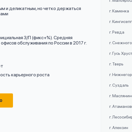
г. Малояро
ым и деликатным, но четко держаться
г. Каменка
тами
г. Кингисеп
г. Ревда
фициальная З/П (фикс+%). Средняя
фисов обслуживания по России в 2017 г.
г. Снежног
г. Гусь Хру
г. Тверь
ет
ость карьерного роста
г. Нижнего
г. Суздаль
г. Маслянин
ю
г. Атаманов
г. Лесосиби
г. Алексин