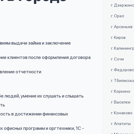
г. Дзержин
г. Орел
г. Арсеньев
г. Киров
овиям выдачи займа и заключение
г. Калининг
ие клиентов после оформления договора
г. Сочи
г. Федоров
авление отчетности
г. Тбилисск
г. Коркино
е людей, умение их слушать и слышать
г. Выселки
сть
г. Конаково
ность в достижении финансовых
г. Апатиты
х офисных программ и оргтехники, 1С -