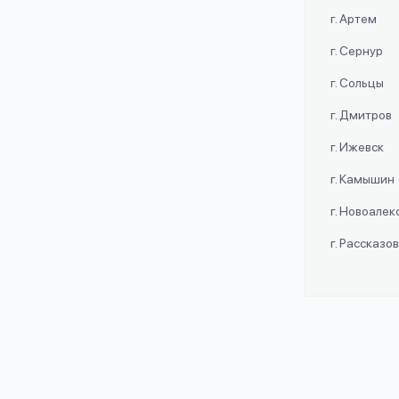
г. Артем
г. Сернур
г. Сольцы
г. Дмитров
г. Ижевск
г. Камышин
г. Новоале
г. Рассказо