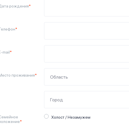
Дата рождения
*
Телефон
*
E-mail
*
Место проживания
*
Семейное
Холост / Незамужем
положение
*