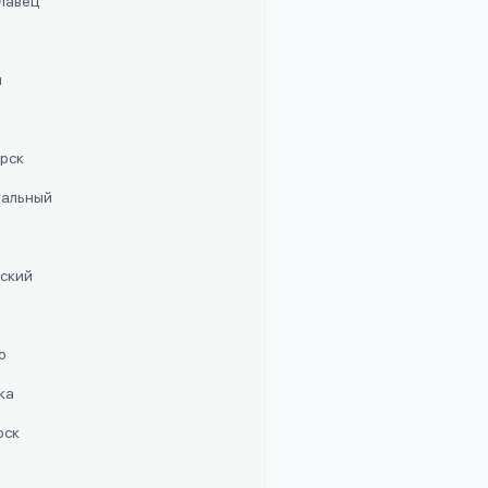
славец
п
орск
стальный
рский
о
ка
рск