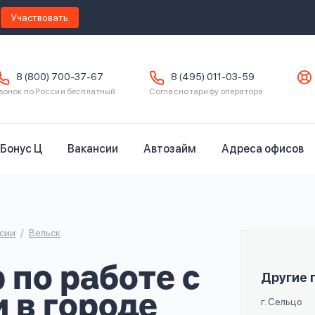
Участвовать
8 (800) 700-37-67
8 (495) 011-03-59
вонок по России бесплатный
Согласно тарифу оператора
Бонус Ц
Вакансии
Автозайм
Адреса офисов
сии
Вельск
по работе с
Другие 
 в городе
г. Сельцо