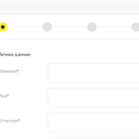
Личные данные
Фамилия
*
Имя
*
Отчество
*