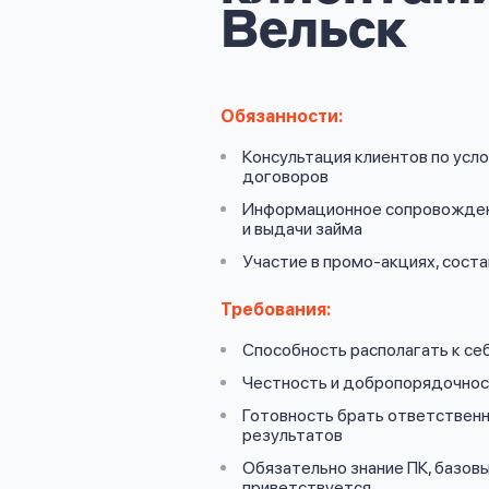
личных
Вельск
данных
Обязанности:
Консультация клиентов по усл
договоров
Оформить заявку
Информационное сопровожден
и выдачи займа
Участие в промо-акциях, сост
Войти под другим номером
Требования:
Способность располагать к себ
Честность и добропорядочно
Готовность брать ответствен
результатов
Обязательно знание ПК, базовы
приветствуется