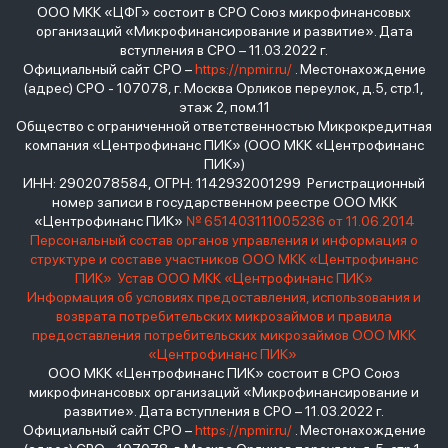
ООО МКК «ЦФГ» состоит в СРО Союз микрофинансовых
организаций «Микрофинансирование и развитие». Дата
вступления в СРО – 11.03.2022 г.
Официальный сайт СРО –
https://npmir.ru/
. Местонахождение
(адрес) СРО - 107078, г. Москва Орликов переулок, д.5, стр.1,
этаж 2, пом.11
Общество с ограниченной ответственностью Микрокредитная
компания «Центрофинанс ПИК» (ООО МКК «Центрофинанс
ПИК»)
ИНН: 2902078584, ОГРН: 1142932001299 Регистрационный
номер записи в государственном реестре ООО МКК
«Центрофинанс ПИК»
№ 651403111005236 от 11.06.2014
Персональный состав органов управления и информация о
структуре и составе участников ООО МКК «Центрофинанс
ПИК»
Устав ООО МКК «Центрофинанс ПИК»
Информация об условиях предоставления, использования и
возврата потребительских микрозаймов и правила
предоставления потребительских микрозаймов ООО МКК
«Центрофинанс ПИК»
ООО МКК «Центрофинанс ПИК» состоит в СРО Союз
микрофинансовых организаций «Микрофинансирование и
развитие». Дата вступления в СРО – 11.03.2022 г.
Официальный сайт СРО –
https://npmir.ru/
. Местонахождение