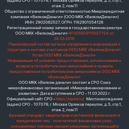
(адрес) СРО - 107078, г. Москва Орликов переулок, д.5, стр.1,
этаж 2, пом.11
Общество с ограниченной ответственностью Микрокредитная
компания «ВелкомДеньги» (ООО МКК «ВелкомДеньги»)
ИНН: 2902082527, ОГРН: 1162901054128
Регистрационный номер записи в государственном реестре
ООО МКК «ВелкомДеньги»
№ 001603111007724 от
28.03.2016
Персональный состав органов управления и информация о
структуре и составе участников ООО МКК «ВелкомДеньги»
Устав ООО МКК «ВелкомДеньги»
Информация об условиях предоставления, использования и
возврата потребительских микрозаймов и правила
предоставления потребительских микрозаймов ООО МКК
«ВелкомДеньги»
ООО МКК «Велком деньги» состоит в СРО Союз
микрофинансовых организаций «Микрофинансирование и
развитие». Дата вступления в СРО – 11.03.2022 г.
Официальный сайт СРО –
https://npmir.ru/
. Местонахождение
(адрес) СРО - 107078, г. Москва Орликов переулок, д.5, стр.1,
этаж 2, пом.11
Базовый стандарт защиты прав и интересов физических и
юридических лиц - получателей финансовых услуг,
оказываемых членами саморегулируемых организаций в