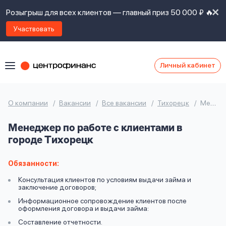
Розыгрыш для всех клиентов — главный приз 50 000 ₽ 🔥
Участвовать
Личный кабинет
Я
согласен(а)
на
Я
О компании
Вакансии
Все вакансии
Тихорецк
Менеджер по работе с клиентами
ознакомлен
Наши
с
Менеджер по работе с клиентами в
контакты
правилами
городе Тихорецк
предоставления
займов
,
политикой
Обязанности:
Ок
Ок
сайта
,
Консультация клиентов по условиям выдачи займа и
даю
заключение договоров;
согласие
Информационное сопровождение клиентов после
на
оформления договора и выдачи займа:
обработку
Задать
Составление отчетности.
личных