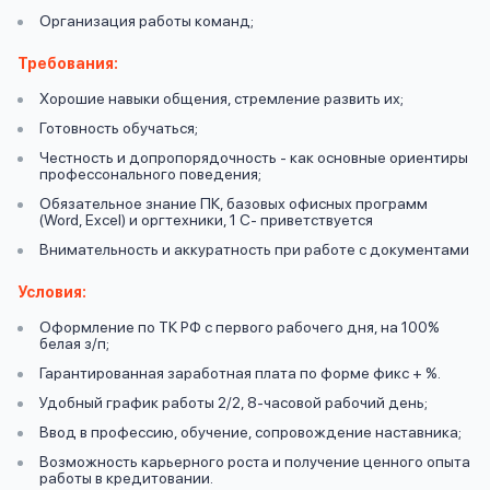
вопрос
данных
Организация работы команд;
Требования:
Хорошие навыки общения, стремление развить их;
Готовность обучаться;
Честность и допропорядочность - как основные ориентиры
профессонального поведения;
Обязательное знание ПК, базовых офисных программ
Ответы
Оформить заявку
(Word, Excel) и оргтехники, 1 С- приветствуется
на
Внимательность и аккуратность при работе с документами
вопросы
Войти под другим номером
Условия:
Оформление по ТК РФ с первого рабочего дня, на 100%
белая з/п;
Гарантированная заработная плата по форме фикс + %.
Удобный график работы 2/2, 8-часовой рабочий день;
Ввод в профессию, обучение, сопровождение наставника;
Возможность карьерного роста и получение ценного опыта
работы в кредитовании.