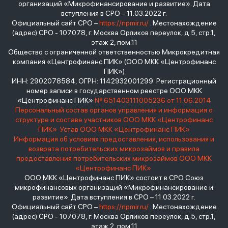
организаций «Микрофинансирование и развитие». Дата
вступления в СРО – 11.03.2022 г.
Официальный сайт СРО –
https://npmir.ru/
. Местонахождение
(адрес) СРО - 107078, г. Москва Орликов переулок, д.5, стр.1,
этаж 2, пом.11
Общество с ограниченной ответственностью Микрокредитная
компания «Центрофинанс ПИК» (ООО МКК «Центрофинанс
ПИК»)
ИНН: 2902078584, ОГРН: 1142932001299 Регистрационный
номер записи в государственном реестре ООО МКК
«Центрофинанс ПИК»
№ 651403111005236 от 11.06.2014
Персональный состав органов управления и информация о
структуре и составе участников ООО МКК «Центрофинанс
ПИК»
Устав ООО МКК «Центрофинанс ПИК»
Информация об условиях предоставления, использования и
возврата потребительских микрозаймов и правила
предоставления потребительских микрозаймов ООО МКК
«Центрофинанс ПИК»
ООО МКК «Центрофинанс ПИК» состоит в СРО Союз
микрофинансовых организаций «Микрофинансирование и
развитие». Дата вступления в СРО – 11.03.2022 г.
Официальный сайт СРО –
https://npmir.ru/
. Местонахождение
(адрес) СРО - 107078, г. Москва Орликов переулок, д.5, стр.1,
этаж 2, пом.11