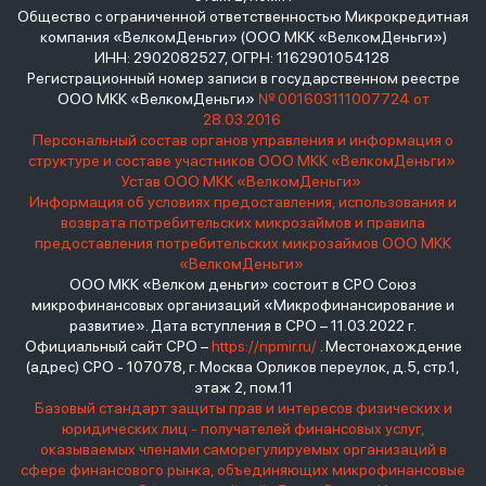
Общество с ограниченной ответственностью Микрокредитная
компания «ВелкомДеньги» (ООО МКК «ВелкомДеньги»)
ИНН: 2902082527, ОГРН: 1162901054128
Регистрационный номер записи в государственном реестре
ООО МКК «ВелкомДеньги»
№ 001603111007724 от
28.03.2016
Персональный состав органов управления и информация о
структуре и составе участников ООО МКК «ВелкомДеньги»
Устав ООО МКК «ВелкомДеньги»
Информация об условиях предоставления, использования и
возврата потребительских микрозаймов и правила
предоставления потребительских микрозаймов ООО МКК
«ВелкомДеньги»
ООО МКК «Велком деньги» состоит в СРО Союз
микрофинансовых организаций «Микрофинансирование и
развитие». Дата вступления в СРО – 11.03.2022 г.
Официальный сайт СРО –
https://npmir.ru/
. Местонахождение
(адрес) СРО - 107078, г. Москва Орликов переулок, д.5, стр.1,
этаж 2, пом.11
Базовый стандарт защиты прав и интересов физических и
юридических лиц - получателей финансовых услуг,
оказываемых членами саморегулируемых организаций в
сфере финансового рынка, объединяющих микрофинансовые