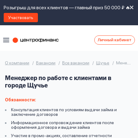
Розыгрыш для всех клиентов — главный приз 50 000 ₽ 🔥
Участвовать
Личный кабинет
Я
согласен(а)
на
Я
О компании
Вакансии
Все вакансии
Щучье
Менеджер по работе с клиентами
ознакомлен
Наши
с
Менеджер по работе с клиентами в
контакты
правилами
городе Щучье
предоставления
займов
,
политикой
Обязанности:
Ок
Ок
сайта
,
Консультация клиентов по условиям выдачи займа и
даю
заключение договоров
согласие
Информационное сопровождение клиентов после
на
оформления договора и выдачи займа
обработку
Задать
Участие в промо-акциях, составление отчетности
личных