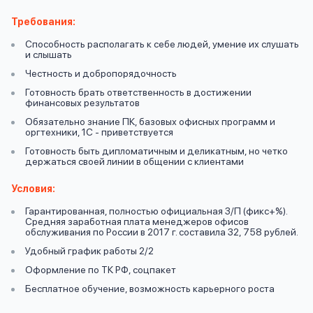
вопрос
данных
Требования:
Способность располагать к себе людей, умение их слушать
и слышать
Честность и добропорядочность
Готовность брать ответственность в достижении
финансовых результатов
Обязательно знание ПК, базовых офисных программ и
Ответы
оргтехники, 1С - приветствуется
Оформить заявку
на
Готовность быть дипломатичным и деликатным, но четко
держаться своей линии в общении с клиентами
вопросы
Войти под другим номером
Условия:
Гарантированная, полностью официальная З/П (фикс+%).
Средняя заработная плата менеджеров офисов
обслуживания по России в 2017 г. составила 32, 758 рублей.
Удобный график работы 2/2
Оформление по ТК РФ, соцпакет
Бесплатное обучение, возможность карьерного роста