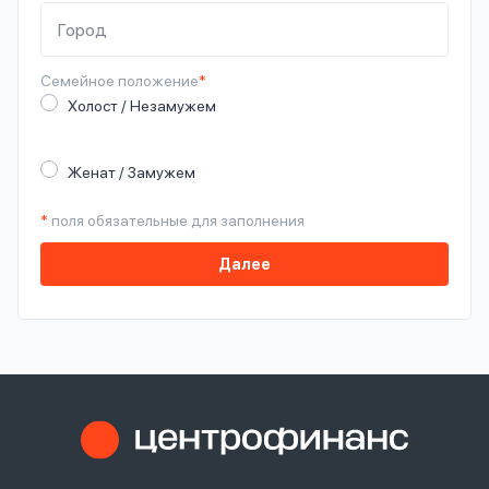
Семейное
положение
*
Холост / Незамужем
Женат / Замужем
*
поля обязательные для заполнения
Далее