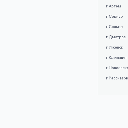
г. Артем
г. Сернур
г. Сольцы
г. Дмитров
г. Ижевск
г. Камышин
г. Новоале
г. Рассказо