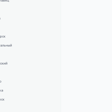
славец
п
орск
стальный
рский
о
ка
рск