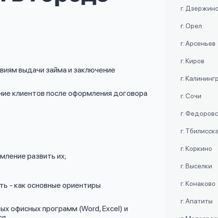
г. Дзержин
г. Орел
г. Арсеньев
г. Киров
овиям выдачи займа и заключение
г. Калининг
ие клиентов после оформления договора
г. Сочи
г. Федоров
г. Тбилисск
г. Коркино
мление развить их;
г. Выселки
г. Конаково
ь - как основные ориентиры
г. Апатиты
ых офисных программ (Word, Excel) и
ся