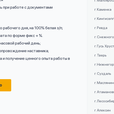
г. Малояро
ь при работе с документами
г. Каменка
г. Кингисеп
 рабочего дня, на 100% белая з/п;
г. Ревда
ата по форме фикс + %.
г. Снежног
часовой рабочий день;
г. Гусь Хру
сопровождение наставника;
г. Тверь
 и получение ценного опыта работы в
г. Нижнего
г. Суздаль
г. Маслянин
ю
г. Атаманов
г. Лесосиби
г. Алексин