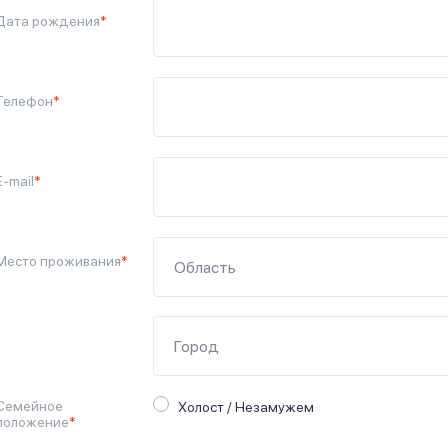
Дата рождения
*
Телефон
*
E-mail
*
Место проживания
*
Семейное
Холост / Незамужем
положение
*