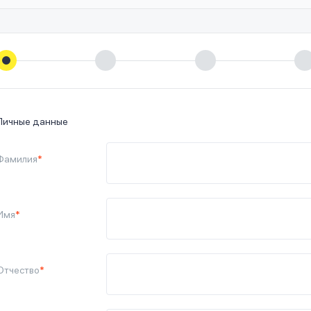
Личные данные
Фамилия
*
Имя
*
Отчество
*