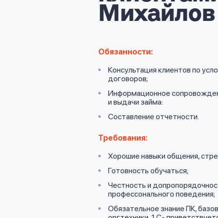
личных
Михайлов
данных
Обязанности:
Консультация клиентов по усл
договоров;
Оформить заявку
Информационное сопровожден
и выдачи займа:
Составление отчетности.
Войти под другим номером
Требования:
Хорошие навыки общения, стре
Готовность обучаться;
Честность и допропорядочност
профессонального поведения;
Обязательное знание ПК, базов
оргтехники, 1 С- приветствует