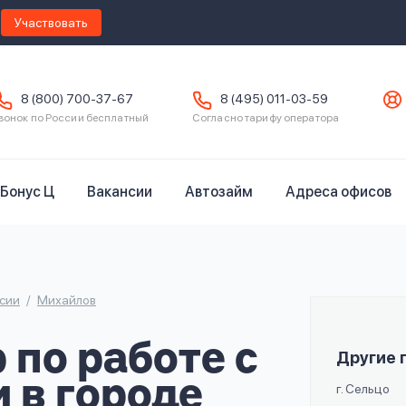
Участвовать
8 (800) 700-37-67
8 (495) 011-03-59
вонок по России бесплатный
Согласно тарифу оператора
Бонус Ц
Вакансии
Автозайм
Адреса офисов
сии
Михайлов
по работе с
Другие 
 в городе
г. Сельцо