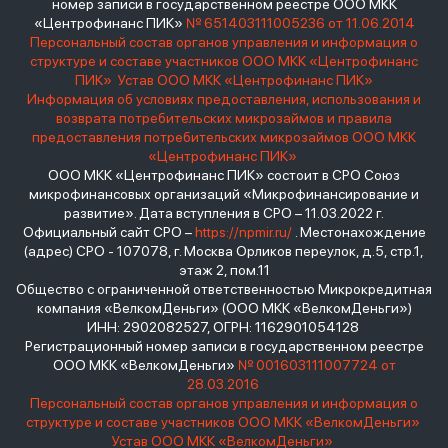
номер записи в государственном реестре ООО МКК
«Центрофинанс ПИК»
№ 651403111005236 от 11.06.2014
Персональный состав органов управления и информация о
структуре и составе участников ООО МКК «Центрофинанс
ПИК»
Устав ООО МКК «Центрофинанс ПИК»
Информация об условиях предоставления, использования и
возврата потребительских микрозаймов и правила
предоставления потребительских микрозаймов ООО МКК
«Центрофинанс ПИК»
ООО МКК «Центрофинанс ПИК» состоит в СРО Союз
микрофинансовых организаций «Микрофинансирование и
развитие». Дата вступления в СРО – 11.03.2022 г.
Официальный сайт СРО –
https://npmir.ru/
. Местонахождение
(адрес) СРО - 107078, г. Москва Орликов переулок, д.5, стр.1,
этаж 2, пом.11
Общество с ограниченной ответственностью Микрокредитная
компания «ВелкомДеньги» (ООО МКК «ВелкомДеньги»)
ИНН: 2902082527, ОГРН: 1162901054128
Регистрационный номер записи в государственном реестре
ООО МКК «ВелкомДеньги»
№ 001603111007724 от
28.03.2016
Персональный состав органов управления и информация о
структуре и составе участников ООО МКК «ВелкомДеньги»
Устав ООО МКК «ВелкомДеньги»