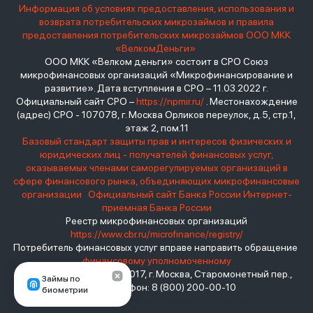
Информация об условиях предоставления, использования и
возврата потребительских микрозаймов и правила
предоставления потребительских микрозаймов ООО МКК
«ВелкомДеньги»
ООО МКК «Велком деньги» состоит в СРО Союз
микрофинансовых организаций «Микрофинансирование и
развитие». Дата вступления в СРО – 11.03.2022 г.
Официальный сайт СРО –
https://npmir.ru/
. Местонахождение
(адрес) СРО - 107078, г. Москва Орликов переулок, д.5, стр.1,
этаж 2, пом.11
Базовый стандарт защиты прав и интересов физических и
юридических лиц - получателей финансовых услуг,
оказываемых членами саморегулируемых организаций в
сфере финансового рынка, объединяющих микрофинансовые
организации
Официальный сайт Банка России
Интернет-
приемная Банка России
Реестр микрофинансовых организаций
https://www.cbr.ru/microfinance/registry/
Потребитель финансовых услуг вправе направить обращение
финансовому уполномоченному
Место нахождения: 119017, г. Москва, Старомонетный пер.,
Займы по
дом 3 Телефон: 8 (800) 200-00-10
биометрии
взять займ - <a href="https://viruchay.ru">выручай</a> -