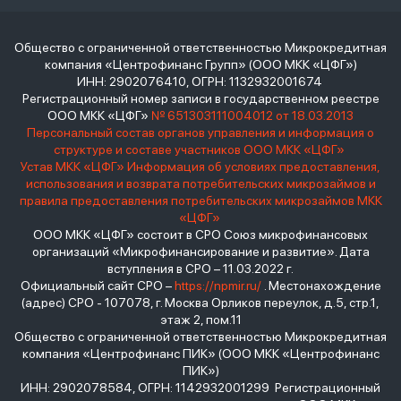
Общество с ограниченной ответственностью Микрокредитная
компания «Центрофинанс Групп» (ООО МКК «ЦФГ»)
ИНН: 2902076410, ОГРН: 1132932001674
Регистрационный номер записи в государственном реестре
ООО МКК «ЦФГ»
№ 651303111004012 от 18.03.2013
Персональный состав органов управления и информация о
структуре и составе участников ООО МКК «ЦФГ»
Устав МКК «ЦФГ»
Информация об условиях предоставления,
использования и возврата потребительских микрозаймов и
правила предоставления потребительских микрозаймов МКК
«ЦФГ»
ООО МКК «ЦФГ» состоит в СРО Союз микрофинансовых
организаций «Микрофинансирование и развитие». Дата
вступления в СРО – 11.03.2022 г.
Официальный сайт СРО –
https://npmir.ru/
. Местонахождение
(адрес) СРО - 107078, г. Москва Орликов переулок, д.5, стр.1,
этаж 2, пом.11
Общество с ограниченной ответственностью Микрокредитная
компания «Центрофинанс ПИК» (ООО МКК «Центрофинанс
ПИК»)
ИНН: 2902078584, ОГРН: 1142932001299 Регистрационный