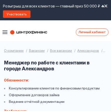
Розыгрыш для всех клиентов — главный приз 50 000 ₽ 🔥
Участвовать
Личный кабинет
Я
согласен(а)
на
Я
О компании
Вакансии
Все вакансии
Александров
Мен
ознакомлен
Наши
с
Менеджер по работе с клиентами в
контакты
правилами
городе Александров
предоставления
займов
,
политикой
Обязанности:
Ок
Ок
сайта
,
Консультирование клиентов по финансовым продуктам
даю
Оформление договоров займа
согласие
на
Ведение отчётной документации
обработку
Задать
личных