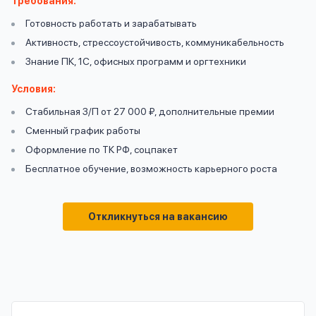
Требования:
вопрос
данных
Готовность работать и зарабатывать
Активность, стрессоустойчивость, коммуникабельность
Знание ПК, 1С, офисных программ и оргтехники
Условия:
Стабильная З/П от 27 000 ₽, дополнительные премии
Сменный график работы
Ответы
Оформить заявку
Оформление по ТК РФ, соцпакет
на
Бесплатное обучение, возможность карьерного роста
вопросы
Войти под другим номером
Откликнуться на вакансию