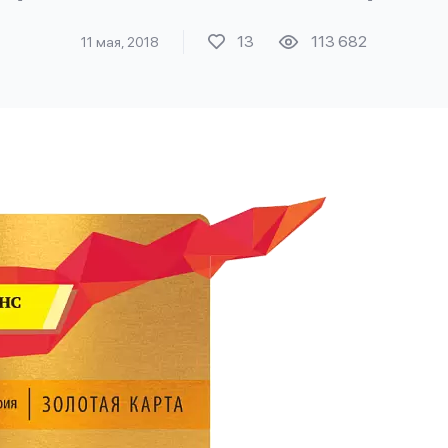
13
113 682
11 мая, 2018