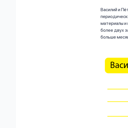
Василий и Пё
периодическ
материалы и
более двух 
больше меся