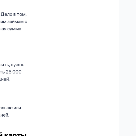
. Дело в том,
шим займам с
ная сумма
.
чить, нужно
ть 25 000
дней.
ольше или
ней.
й карты