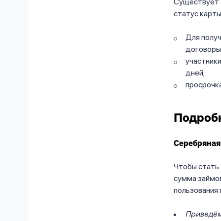
Существует 
статус карты
Для полу
договоры
участник
дней;
просрочка
Подробн
Серебряная 
Чтобы стать 
сумма займов
пользования 
Приведём