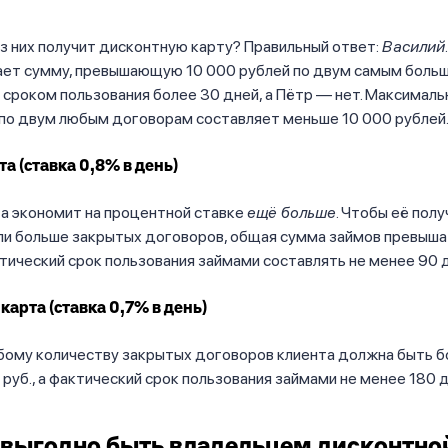
з них получит дисконтную карту? Правильный ответ:
Василий
рает сумму, превышающую 10 000 рублей по двум самым боль
сроком пользования более 30 дней, а Пётр — нет. Максималь
 по двум любым договорам составляет меньше 10 000 рублей
та (ставка 0,8% в день)
а экономит на процентной ставке
ещё больше
. Чтобы её полу
ли больше закрытых договоров, общая сумма займов превыша
ктический срок пользования займами составлять не менее 90 
карта (ставка 0,7% в день)
бому количеству закрытых договоров клиента должна быть б
 руб., а фактический срок пользования займами не менее 180 д
выгодно быть владельцем дисконтно