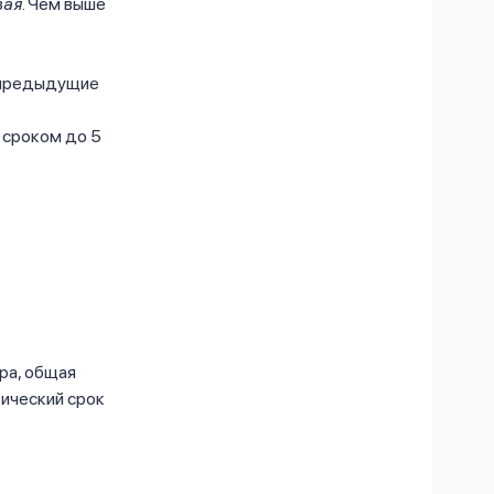
вая
. Чем выше
 предыдущие
 сроком до 5
ра, общая
тический срок