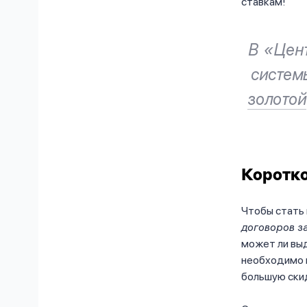
ставкам!
В «Цен
систем
золотой
Коротко
Чтобы стать
договоров з
может ли выд
необходимо в
большую скид