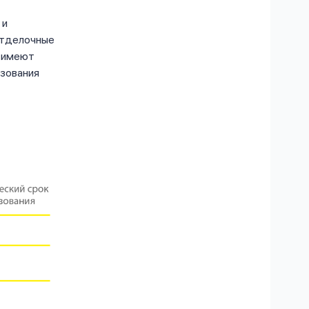
 и
отделочные
, имеют
зования