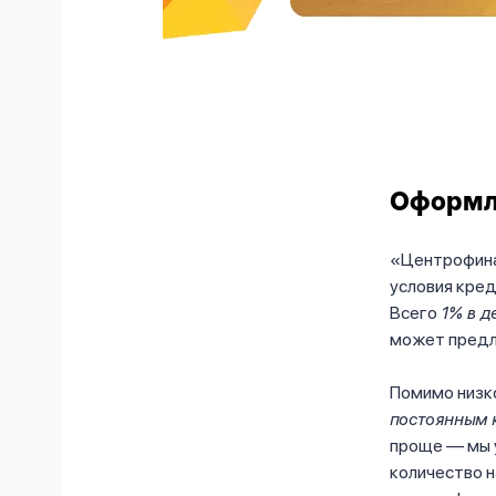
Оформля
«Центрофина
условия кре
Всего
1% в д
может предл
Помимо низк
постоянным 
проще — мы 
количество н