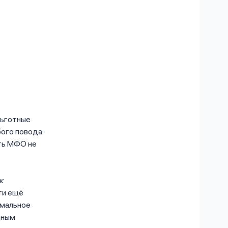
льготные
ого повода.
ть МФО не
к
ти ещё
имальное
дным