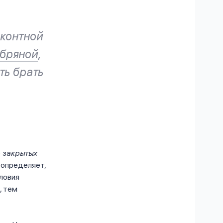
контной
бряной
,
ть брать
 закрытых
 определяет,
словия
, тем