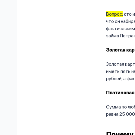
Вопрос:
кто и
что он наби
фактическим 
займа Петра
Золотая кар
Золотая карт
иметь пять и
рублей, а фа
Платиновая 
Сумма по лю
равна 25 000
Почему 