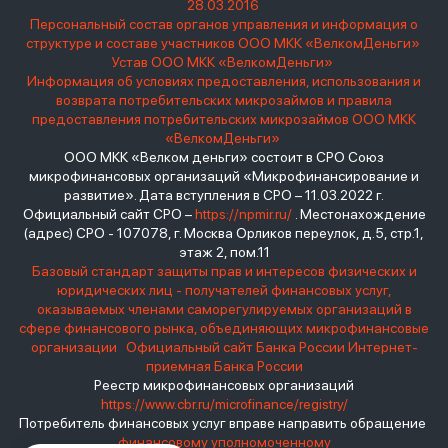
28.03.2016
Персональный состав органов управления и информация о
структуре и составе участников ООО МКК «ВелкомДеньги»
Устав ООО МКК «ВелкомДеньги»
Информация об условиях предоставления, использования и
возврата потребительских микрозаймов и правила
предоставления потребительских микрозаймов ООО МКК
«ВелкомДеньги»
ООО МКК «Велком деньги» состоит в СРО Союз
микрофинансовых организаций «Микрофинансирование и
развитие». Дата вступления в СРО – 11.03.2022 г.
Официальный сайт СРО –
https://npmir.ru/
. Местонахождение
(адрес) СРО - 107078, г. Москва Орликов переулок, д.5, стр.1,
этаж 2, пом.11
Базовый стандарт защиты прав и интересов физических и
юридических лиц - получателей финансовых услуг,
оказываемых членами саморегулируемых организаций в
сфере финансового рынка, объединяющих микрофинансовые
организации
Официальный сайт Банка России
Интернет-
приемная Банка России
Реестр микрофинансовых организаций
https://www.cbr.ru/microfinance/registry/
Потребитель финансовых услуг вправе направить обращение
финансовому уполномоченному