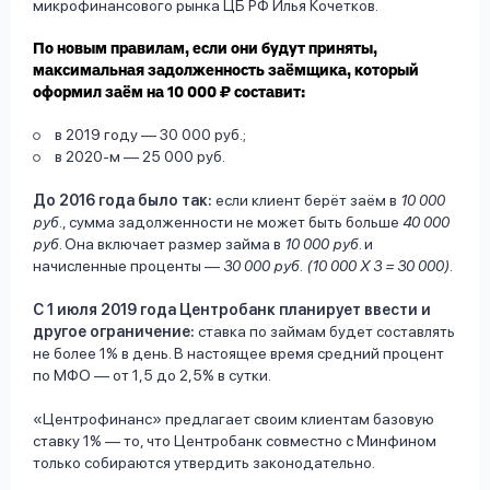
микрофинансового рынка ЦБ РФ Илья Кочетков.
По новым правилам, если они будут приняты,
максимальная задолженность заёмщика, который
оформил заём на 10 000 ₽ составит:
в 2019 году — 30 000 руб.;
в 2020-м — 25 000 руб.
До 2016 года было так:
если клиент берёт заём в
10 000
руб
., сумма задолженности не может быть больше
40 000
руб
. Она включает размер займа в
10 000 руб
. и
начисленные проценты —
30 000 руб. (10 000 Х 3 = 30 000).
С 1 июля 2019 года Центробанк планирует ввести и
другое ограничение:
ставка по займам будет составлять
не более 1% в день. В настоящее время средний процент
по МФО — от 1,5 до 2,5% в сутки.
«Центрофинанс» предлагает своим клиентам базовую
ставку 1% — то, что Центробанк совместно с Минфином
только собираются утвердить законодательно.