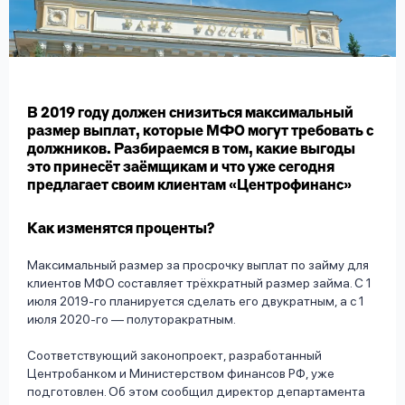
вопрос
данных
В 2019 году должен снизиться максимальный
размер выплат, которые МФО могут требовать с
должников. Разбираемся в том, какие выгоды
это принесёт заёмщикам и что уже сегодня
Ответы
Оформить заявку
предлагает своим клиентам «Центрофинанс»
на
вопросы
Как изменятся проценты?
Войти под другим номером
Максимальный размер за просрочку выплат по займу для
клиентов МФО составляет трёхкратный размер займа. С 1
июля 2019-го планируется сделать его двукратным, а с 1
июля 2020-го — полуторакратным.
Соответствующий законопроект, разработанный
Центробанком и Министерством финансов РФ, уже
подготовлен. Об этом сообщил директор департамента