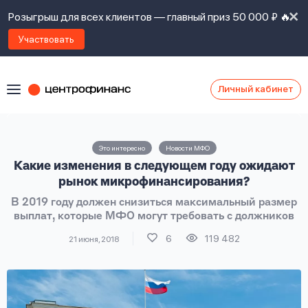
Розыгрыш для всех клиентов — главный приз 50 000 ₽ 🔥
Участвовать
Личный кабинет
Я
согласен(а)
на
Я
Это интересно
Новости МФО
ознакомлен
Наши
Какие изменения в следующем году ожидают
с
контакты
правилами
рынок микрофинансирования?
предоставления
В 2019 году должен снизиться максимальный размер
займов
,
выплат, которые МФО могут требовать с должников
политикой
Ок
Ок
сайта
,
6
119 482
21 июня, 2018
даю
согласие
на
обработку
Задать
личных