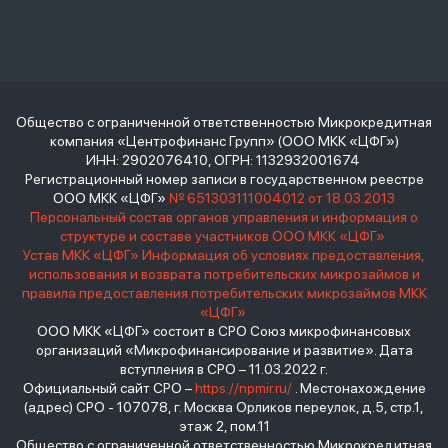
Общество с ограниченной ответственностью Микрокредитная
компания «Центрофинанс Групп» (ООО МКК «ЦФГ»)
ИНН: 2902076410, ОГРН: 1132932001674
Регистрационный номер записи в государственном реестре
ООО МКК «ЦФГ»
№ 651303111004012 от 18.03.2013
Персональный состав органов управления и информация о
структуре и составе участников ООО МКК «ЦФГ»
Устав МКК «ЦФГ»
Информация об условиях предоставления,
использования и возврата потребительских микрозаймов и
правила предоставления потребительских микрозаймов МКК
«ЦФГ»
ООО МКК «ЦФГ» состоит в СРО Союз микрофинансовых
организаций «Микрофинансирование и развитие». Дата
вступления в СРО – 11.03.2022 г.
Официальный сайт СРО –
https://npmir.ru/
. Местонахождение
(адрес) СРО - 107078, г. Москва Орликов переулок, д.5, стр.1,
этаж 2, пом.11
Общество с ограниченной ответственностью Микрокредитная