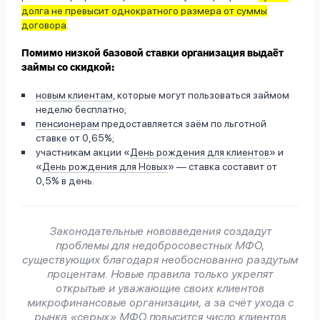
долга не превысит однократного размера от суммы
договора
.
Помимо низкой базовой ставки организация выдаёт
займы со скидкой:
новым клиентам
, которые могут пользоваться займом
неделю бесплатно;
пенсионерам
предоставляется заём по льготной
ставке от 0,65%;
участникам акции «
День рождения для клиентов
» и
«
День рождения для Новых
» — ставка составит от
0,5% в день.
Законодательные нововведения создадут
проблемы для недобросовестных МФО,
существующих благодаря необоснованно раздутым
процентам. Новые правила только укрепят
открытые и уважающие своих клиентов
микрофинансовые организации, а за счёт ухода с
рынка «серых» МФО повысится число клиентов