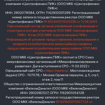
компания «Центрофинанс ПИК» (ООО МКК «Центрофинанс
ПИК»)
ИНН: 2902078584, ОГРН: 1142932001299 Регистрационный
номер записи в государственном реестре ООО МКК
«Центрофинанс ПИК»
№ 651403111005236 от 11.06.2014
Персональный состав органов управления и информация о
структуре и составе участников ООО МКК «Центрофинанс
ПИК»
Устав ООО МКК «Центрофинанс ПИК»
Информация об условиях предоставления, использования и
возврата потребительских микрозаймов и правила
предоставления потребительских микрозаймов ООО МКК
«Центрофинанс ПИК»
ООО МКК «Центрофинанс ПИК» состоит в СРО Союз
микрофинансовых организаций «Микрофинансирование и
развитие». Дата вступления в СРО – 11.03.2022 г.
Официальный сайт СРО –
https://npmir.ru/
. Местонахождение
(адрес) СРО - 107078, г. Москва Орликов переулок, д.5, стр.1,
этаж 2, пом.11
Общество с ограниченной ответственностью Микрокредитная
компания «ВелкомДеньги» (ООО МКК «ВелкомДеньги»)
ИНН: 2902082527, ОГРН: 1162901054128
Регистрационный номер записи в государственном реестре
ООО МКК «ВелкомДеньги»
№ 001603111007724 от