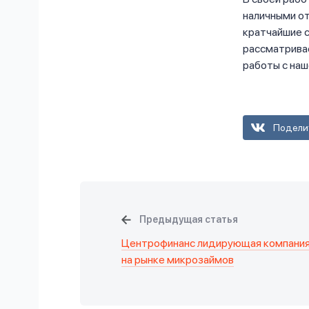
наличными о
кратчайшие с
рассматрива
работы с наш
Подели
Предыдущая статья
Центрофинанс лидирующая компани
на рынке микрозаймов