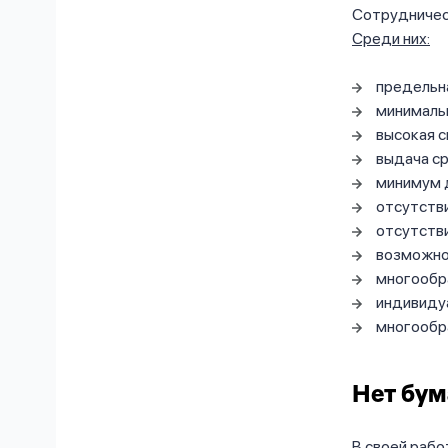
Сотрудничес
Среди них:
предельн
минималь
высокая с
выдача ср
минимум 
отсутстви
отсутстви
возможно
многообр
индивиду
многообр
Нет бум
В своей рабо