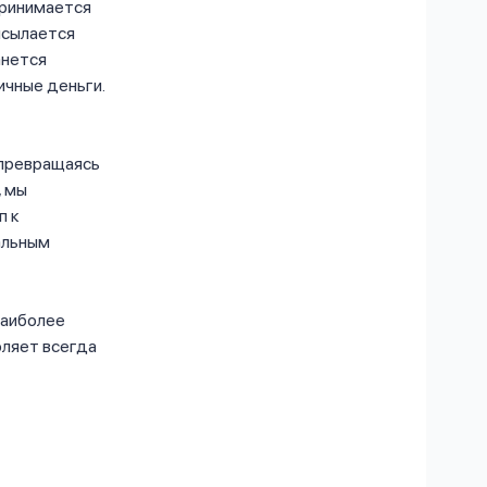
принимается
исылается
анется
личные деньги.
 превращаясь
, мы
п к
альным
наиболее
оляет всегда