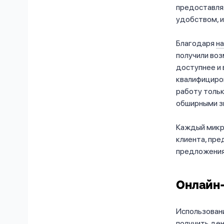
предоставля
удобством, и
Благодаря
н
получили воз
доступнее и 
квалифициров
работу толь
обширными з
Каждый микр
клиента, пре
предложения
Онлайн-
Использован
получить ден