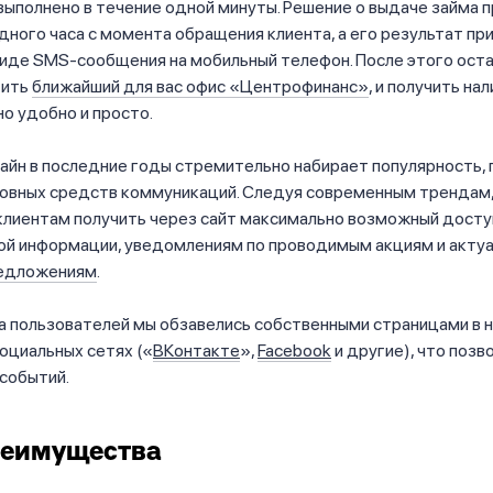
ыполнено в течение одной минуты. Решение о выдаче займа 
дного часа с момента обращения клиента, а его результат пр
виде SMS-сообщения на мобильный телефон. После этого ост
тить
ближайший для вас офис «Центрофинанс»
, и получить на
о удобно и просто.
айн в последние годы стремительно набирает популярность,
сновных средств коммуникаций. Следуя современным трендам
клиентам получить через сайт максимально возможный досту
ой информации, уведомлениям по проводимым акциям и акту
редложениям
.
а пользователей мы обзавелись собственными страницами в 
оциальных сетях («
ВКонтакте
»,
Facebook
и другие), что позв
 событий.
реимущества