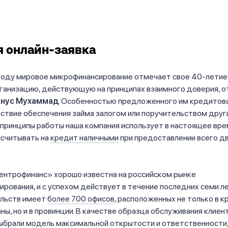
 онлайн-заявка
году мировое микрофинансирование отмечает свое 40-летие
ганизацию, действующую на принципах взаимного доверия, о
нус Мухаммад
. Особенностью предложенного им кредитов
ствие обеспечения займа залогом или поручительством други
принципы работы наша компания использует в настоящее вре
ссчитывать на
кредит наличными
при предоставлении всего д
ентрофинанс» хорошо известна на российском рынке
рования, и с успехом действует в течение последних семи ле
льств имеет
более 700 офисов
, расположенных не только в 
ны, но и в провинции. В качестве образца обслуживания клиен
выбрали модель максимальной открытости и ответственности