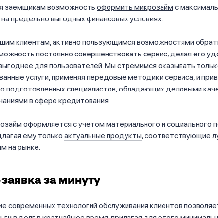
я заемщикам возможность
оформить микрозайм
с максимал
 на предельно выгодных финансовых условиях.
ашим клиентам
, активно пользующимся возможностями
обрат
можность постоянно совершенствовать сервис, делая его уд
выгоднее для пользователей. Мы стремимся оказывать тольк
анные услуги, применяя передовые методики сервиса, и прив
ко подготовленных специалистов, обладающих деловыми кач
наниями в сфере кредитования.
озайм оформляется с учетом материального и социального 
длагая ему только
актуальные продукты
, соответствующие 
м на рынке.
заявка за минуту
ие современных технологий обслуживания клиентов позволя
ьги в долг в кратчайшее время, прилагая для этого минимальн