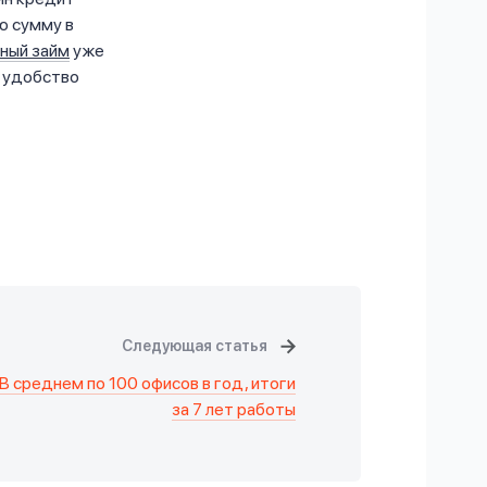
ю сумму в
тный займ
уже
 удобство
Следующая статья
В среднем по 100 офисов в год, итоги
за 7 лет работы