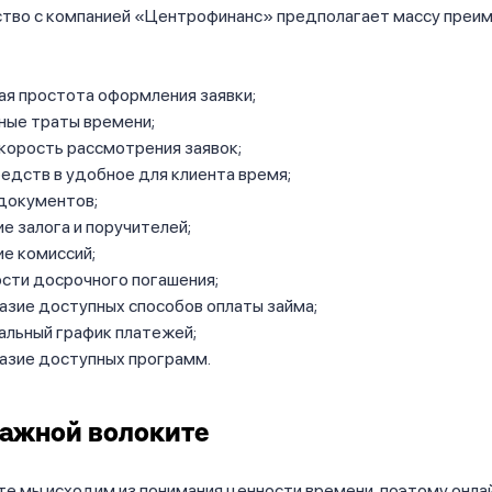
тво с компанией «Центрофинанс» предполагает массу преи
ая простота оформления заявки;
ные траты времени;
корость рассмотрения заявок;
едств в удобное для клиента время;
документов;
е залога и поручителей;
е комиссий;
сти досрочного погашения;
азие доступных способов оплаты займа;
альный график платежей;
азие доступных программ.
ажной волоките
те мы исходим из понимания ценности времени, поэтому онла