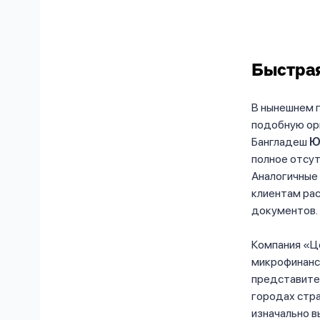
Быстрая
В нынешнем 
подобную ор
Бангладеш
Ю
полное отсут
Аналогичные 
клиентам ра
документов.
Компания «Ц
микрофинанси
представите
городах стра
изначально 