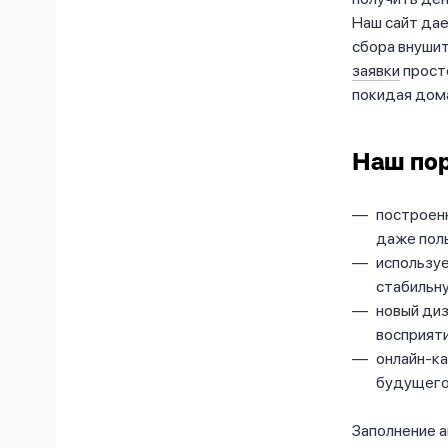
Наш сайт да
сбора внуши
заявки
просто
покидая дом
Наш пор
построенн
даже поль
использу
стабильну
новый диз
восприяти
онлайн-к
будущего
Заполнение а