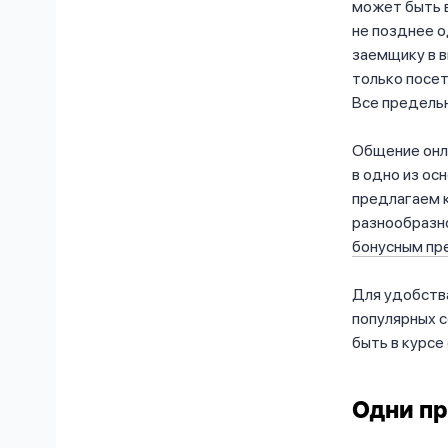
может быть в
не позднее о
заемщику в 
только посе
Все предельн
Общение онл
в одно из о
предлагаем 
разнообразн
бонусным п
Для удобств
популярных с
быть в курсе
Одни п