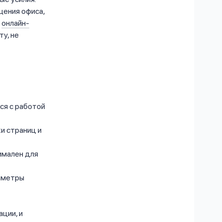
щения офиса,
а
онлайн-
у, не
ся с работой
и страниц и
имален для
раметры
ции, и