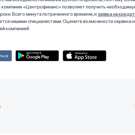
т компании «Центрофинанс» позволяет получить необходиму
роки. Всего минута потраченного времени, и
заявка на креди
ется нашими специалистами. Оцените возможности сервиса и
ей компанией.
ться
я