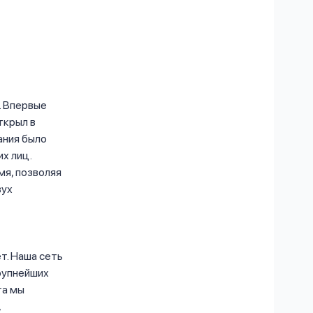
. Впервые
ткрыл в
ания было
х лиц.
мя, позволяя
вух
т. Наша сеть
крупнейших
та мы
,