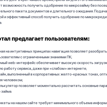
ет возможность получить одобрение по микрозайму без посе
тельного пакета документов и длительного ожидания. Подач
й и эффективный способ получить одобрение по микрокредит
а.
тал предлагает пользователям:
ая на интуитивных принципах навигация позволяет разобрать
зователям с ограниченными знаниями ПК;
емый web-интерфейс обеспечивает высокую скорость загрузк
ю работу сервиса, даже при «слабом» интернете;
айн, выполненный в корпоративных желто-красных тонах, опт
я человеком;
алькулятор позволяет моментально рассчитать основные па
 займа.
нкеты на нашем сайте требует минимального объема информа