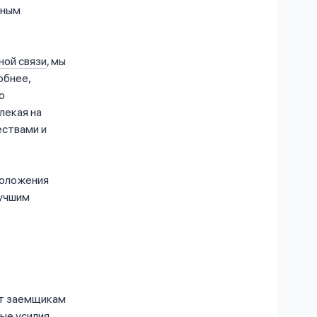
ьным
ной связи
, мы
обнее,
о
лекая на
ествами и
положения
лучшим
ет заемщикам
ые усилия.