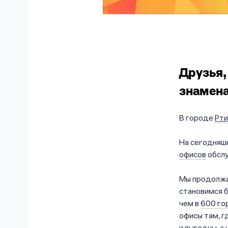
Друзья,
знамена
В городе
Рт
На сегодняш
офисов
обслу
Мы продолжа
становимся б
чем в
600 го
офисы там, г
и выгодны, а