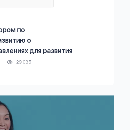
ором по
азвитию о
влениях для развития
29 035