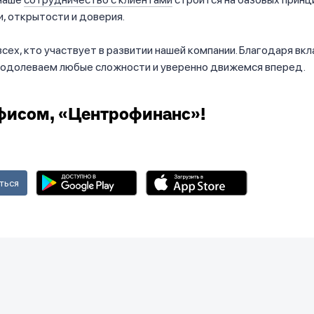
, открытости и доверия.
сех, кто участвует в развитии нашей компании. Благодаря вк
реодолеваем любые сложности и уверенно движемся вперед.
фисом, «Центрофинанс»!
ться