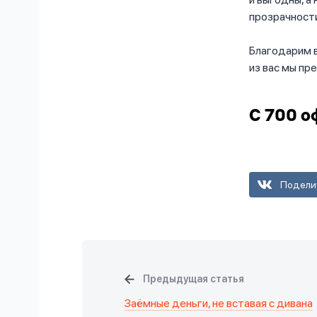
прозрачности
Благодарим в
из вас мы п
С 700 о
Подели
Предыдущая статья
Заёмные деньги, не вставая с дивана