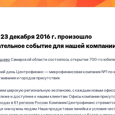
 23 декабря 2016 г. произошло
тельное событие для нашей компании
ищево
Самарской области состоялось открытие 700-го юбиле
ний день Центрофинанс — микрофинансовая компания №1 по
живания и городов присутствия.
ем широкую региональную экспансию, с каждым новым офис
лиже и доступнее к нашим клиентам. Офисы компании присут
родах в 61 регионе России
. Компания Центрофинанс стремитс
де они нужны людям. Наша продуктовая линейка и условия чес
 наше
сотрудничество с клиентами
строится на базовых принц