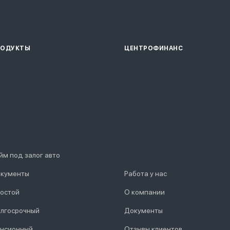
РОДУКТЫ
ЦЕНТРОФИНАНС
йм под залог авто
кументы
Работа у нас
остой
О компании
лгосрочный
Документы
нсионный
Отзывы клиентов