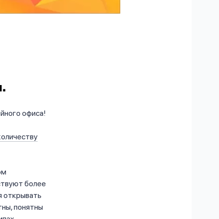
.
йного офиса!
количеству
ом
ствуют более
я открывать
тны, понятны
ипах