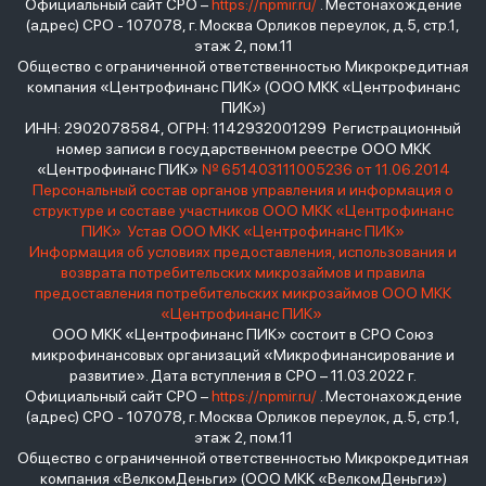
Официальный сайт СРО –
https://npmir.ru/
. Местонахождение
(адрес) СРО - 107078, г. Москва Орликов переулок, д.5, стр.1,
этаж 2, пом.11
Общество с ограниченной ответственностью Микрокредитная
компания «Центрофинанс ПИК» (ООО МКК «Центрофинанс
ПИК»)
ИНН: 2902078584, ОГРН: 1142932001299 Регистрационный
номер записи в государственном реестре ООО МКК
«Центрофинанс ПИК»
№ 651403111005236 от 11.06.2014
Персональный состав органов управления и информация о
структуре и составе участников ООО МКК «Центрофинанс
ПИК»
Устав ООО МКК «Центрофинанс ПИК»
Информация об условиях предоставления, использования и
возврата потребительских микрозаймов и правила
предоставления потребительских микрозаймов ООО МКК
«Центрофинанс ПИК»
ООО МКК «Центрофинанс ПИК» состоит в СРО Союз
микрофинансовых организаций «Микрофинансирование и
развитие». Дата вступления в СРО – 11.03.2022 г.
Официальный сайт СРО –
https://npmir.ru/
. Местонахождение
(адрес) СРО - 107078, г. Москва Орликов переулок, д.5, стр.1,
этаж 2, пом.11
Общество с ограниченной ответственностью Микрокредитная
компания «ВелкомДеньги» (ООО МКК «ВелкомДеньги»)