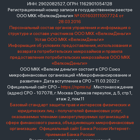
ИНН: 2902082527, ОГРН: 1162901054128
Регистрационный номер записи в государственном реестре
ООО МКК «ВелкомДеньги»
№ 001603111007724 от
28.03.2016
Персональный состав органов управления и информация о
структуре и составе участников ООО МКК «ВелкомДеньги»
Устав ООО МКК «ВелкомДеньги»
Информация об условиях предоставления, использования и
возврата потребительских микрозаймов и правила
предоставления потребительских микрозаймов ООО МКК
«ВелкомДеньги»
ООО МКК «Велком деньги» состоит в СРО Союз
микрофинансовых организаций «Микрофинансирование и
развитие». Дата вступления в СРО – 11.03.2022 г.
Официальный сайт СРО –
https://npmir.ru/
. Местонахождение
(адрес) СРО - 107078, г. Москва Орликов переулок, д.5, стр.1,
этаж 2, пом.11
Базовый стандарт защиты прав и интересов физических и
юридических лиц - получателей финансовых услуг,
оказываемых членами саморегулируемых организаций в
сфере финансового рынка, объединяющих микрофинансовые
организации
Официальный сайт Банка России
Интернет-
приемная Банка России