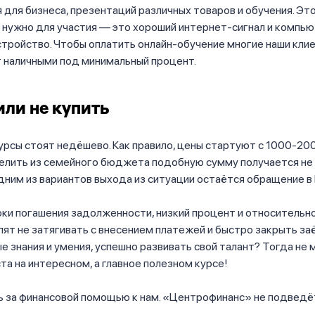
 для бизнеса, презентаций различных товаров и обучения. Эт
о нужно для участия — это хороший интернет-сигнал и компью
стройство. Чтобы оплатить онлайн-обучение многие наши кл
 наличными под минимальный процент.
или не купить
урсы стоят недёшево. Как правило, цены стартуют с 1000-20
елить из семейного бюджета подобную сумму получается не в
одним из вариантов выхода из ситуации остаётся обращение 
ки погашения задолженности, низкий процент и относительн
ят не затягивать с внесением платежей и быстро закрыть за
е знания и умения, успешно развивать свой талант? Тогда не 
та на интересном, а главное полезном курсе!
 за финансовой помощью к нам. «Центрофинанс» не подведё