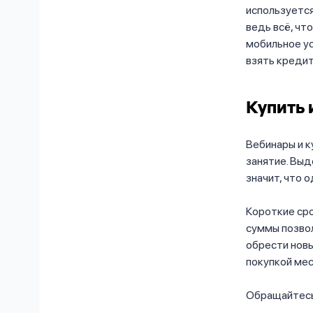
используется
ведь всё, чт
мобильное у
взять кредит
Купить 
Вебинары и к
занятие. Выд
значит, что 
Короткие сро
суммы позвол
обрести новы
покупкой мес
Обращайтесь