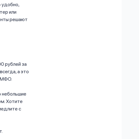
о удобно,
тер или
иенты решают
00 рублей за
сегда, а это
в МФО.
о небольшие
ём. Хотите
медлите с
т.