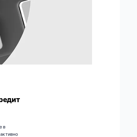
кредит
е в
 активно