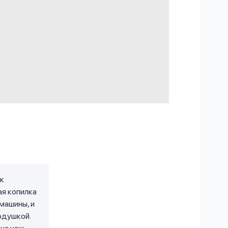
ак
ая копилка
машины, и
одушкой.