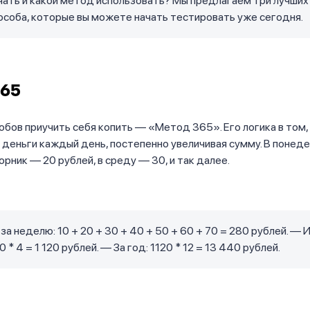
чать и какой метод использовать? Мы предлагаем три лучших
особа, которые вы можете начать тестировать уже сегодня.
365
обов приучить себя копить — «Метод 365». Его логика в том,
деньги каждый день, постепенно увеличивая сумму. В понед
орник — 20 рублей, в среду — 30, и так далее.
за неделю: 10 + 20 + 30 + 40 + 50 + 60 + 70 = 280 рублей. — 
 * 4 = 1 120 рублей. — За год: 1120 * 12 = 13 440 рублей.