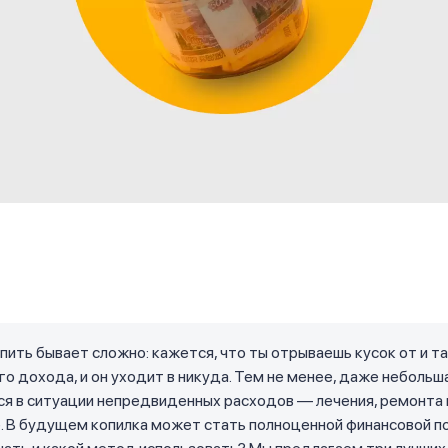
пить бывает сложно: кажется, что ты отрываешь кусок от и т
о дохода, и он уходит в никуда. Тем не менее, даже небольш
я в ситуации непредвиденных расходов — лечения, ремонта 
. В будущем копилка может стать полноценной финансовой п