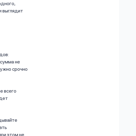
одного,
и выглядит
дов:
 сумма не
нужно срочно
ше всего
удет
адывайте
жать
при этом не