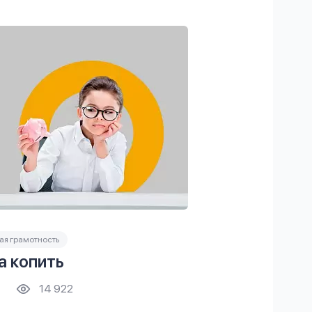
я грамотность
а копить
14 922