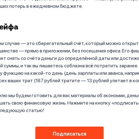
ших потерь в ежедневном бюджете.
сейфа
м случае — это сберегательный счёт, который можно открыт
ьшинстве — прямо в приложении, без посещения офиса. Его фиш
яет снять со счёта деньги до определённой даты или достиж
 суммы, и так вы лишаетесь соблазна всё потратить заранее
у функцию на какой-то день (день зарплаты или аванса, напри
сех ваших трат (187 рублей тратите — 13 рублей улетает в ко
ю мы будем готовить для вас материалы об экономии, деньга
шать свою финансовую жизнь. Нажмите на кнопку «подписатьс
следующую статью!
Подписаться