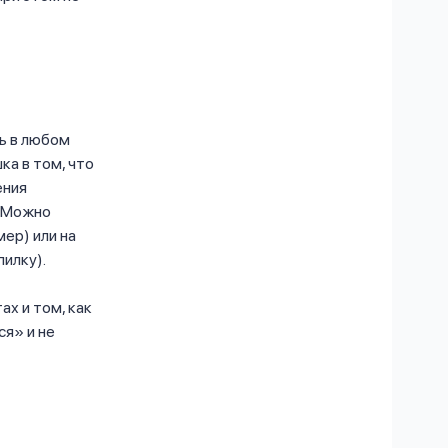
ь в любом
ка в том, что
ения
. Можно
мер) или на
пилку).
х и том, как
я» и не