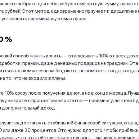
 можете выбрать для себя любую комфортную сумму, начав с 
та рублей. Этот метод одновременно приучает к дисциплине 
ли установить напоминалку в смартфоне.
0 %
оший способ начать копить — откладывать 10% от всех дохо
дработки, премии, даже денежных подарков на праздник. Эта
ится на вашем месячном бюджете, но поможет тогда, когда 
а то, что не входило в планы.
 10% сразу после получения денег, а не в конце месяца. Луч
лку на карте с процентом на остаток — понемногу, но к ней б
я дополнительный доход.
получится достигнуть стабильной финансовой ситуации, откл
20 или даже 30 процентов. Это нужно для того, чтобы прибли
купить что-то действительно крупное — машину, например, 