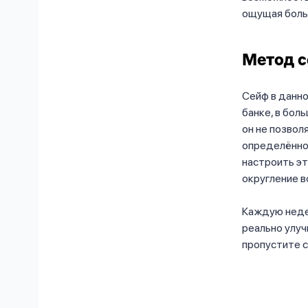
ощущая боль
Метод 
Сейф в данно
банке, в бол
он не позвол
определённой
настроить эт
округление в
Каждую недел
реально улуч
пропустите 