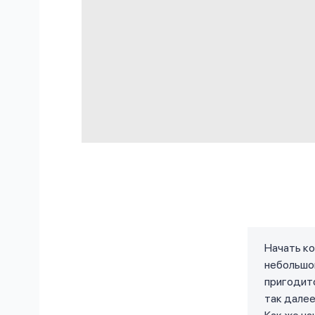
Начать ко
небольшог
пригодитс
так далее