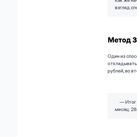
Как же на
взгляд сп
Метод 
Один из спос
откладывать 
рублей, во вт
⠀ — Итог 
месяц: 280