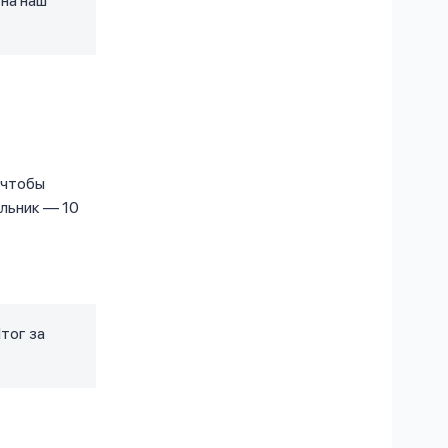
 на наш
 чтобы
ельник — 10
Итог за