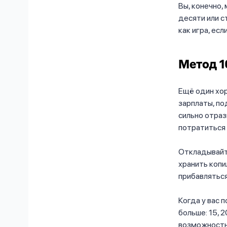
Вы, конечно,
десяти или с
как игра, ес
Метод 1
Ещё один хор
зарплаты, по
сильно отраз
потратиться н
Откладывайте
хранить копи
прибавлятьс
Когда у вас 
больше: 15, 
возможность 