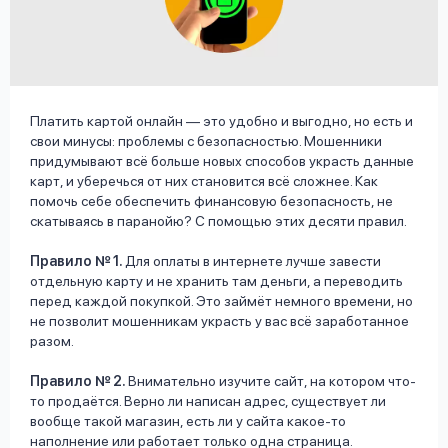
вопрос
данных
Платить картой онлайн — это удобно и выгодно, но есть и
свои минусы: проблемы с безопасностью. Мошенники
придумывают всё больше новых способов украсть данные
карт, и уберечься от них становится всё сложнее. Как
Ответы
Оформить заявку
помочь себе обеспечить финансовую безопасность, не
на
скатываясь в паранойю? С помощью этих десяти правил.
вопросы
Войти под другим номером
Правило № 1.
Для оплаты в интернете лучше завести
отдельную карту и не хранить там деньги, а переводить
перед каждой покупкой. Это займёт немного времени, но
не позволит мошенникам украсть у вас всё заработанное
разом.
Правило № 2.
Внимательно изучите сайт, на котором что-
то продаётся. Верно ли написан адрес, существует ли
вообще такой магазин, есть ли у сайта какое-то
наполнение или работает только одна страница.