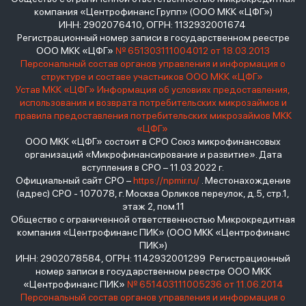
компания «Центрофинанс Групп» (ООО МКК «ЦФГ»)
ИНН: 2902076410, ОГРН: 1132932001674
Регистрационный номер записи в государственном реестре
ООО МКК «ЦФГ»
№ 651303111004012 от 18.03.2013
Персональный состав органов управления и информация о
структуре и составе участников ООО МКК «ЦФГ»
Устав МКК «ЦФГ»
Информация об условиях предоставления,
использования и возврата потребительских микрозаймов и
правила предоставления потребительских микрозаймов МКК
«ЦФГ»
ООО МКК «ЦФГ» состоит в СРО Союз микрофинансовых
организаций «Микрофинансирование и развитие». Дата
вступления в СРО – 11.03.2022 г.
Официальный сайт СРО –
https://npmir.ru/
. Местонахождение
(адрес) СРО - 107078, г. Москва Орликов переулок, д.5, стр.1,
этаж 2, пом.11
Общество с ограниченной ответственностью Микрокредитная
компания «Центрофинанс ПИК» (ООО МКК «Центрофинанс
ПИК»)
ИНН: 2902078584, ОГРН: 1142932001299 Регистрационный
номер записи в государственном реестре ООО МКК
«Центрофинанс ПИК»
№ 651403111005236 от 11.06.2014
Персональный состав органов управления и информация о