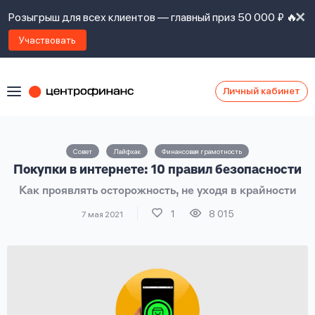
Розыгрыш для всех клиентов — главный приз 50 000 ₽ 🔥
Участвовать
Личный кабинет
Я
согласен(а)
на
Я
Совет
Лайфхак
Финансовая грамотность
ознакомлен
Наши
Покупки в интернете: 10 правил безопасности
с
контакты
правилами
Как проявлять осторожность, не уходя в крайности
предоставления
займов
,
1
8 015
7 мая 2021
политикой
Ок
Ок
сайта
,
даю
согласие
на
обработку
Задать
личных