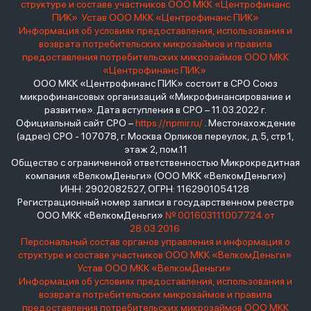
структуре и составе участников ООО МКК «Центрофинанс
ПИК»
Устав ООО МКК «Центрофинанс ПИК»
Информация об условиях предоставления, использования и
возврата потребительских микрозаймов и правила
предоставления потребительских микрозаймов ООО МКК
«Центрофинанс ПИК»
ООО МКК «Центрофинанс ПИК» состоит в СРО Союз
микрофинансовых организаций «Микрофинансирование и
развитие». Дата вступления в СРО – 11.03.2022 г.
Официальный сайт СРО –
https://npmir.ru/
. Местонахождение
(адрес) СРО - 107078, г. Москва Орликов переулок, д.5, стр.1,
этаж 2, пом.11
Общество с ограниченной ответственностью Микрокредитная
компания «ВелкомДеньги» (ООО МКК «ВелкомДеньги»)
ИНН: 2902082527, ОГРН: 1162901054128
Регистрационный номер записи в государственном реестре
ООО МКК «ВелкомДеньги»
№ 001603111007724 от
28.03.2016
Персональный состав органов управления и информация о
структуре и составе участников ООО МКК «ВелкомДеньги»
Устав ООО МКК «ВелкомДеньги»
Информация об условиях предоставления, использования и
возврата потребительских микрозаймов и правила
предоставления потребительских микрозаймов ООО МКК