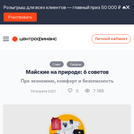
Розыгрыш для всех клиентов — главный приз 50 000 ₽ 🔥
Участвовать
Личный кабинет
Я
согласен(а)
на
Я
Совет
Лайфхак
ознакомлен
Наши
Майские на природе: 6 советов
с
контакты
правилами
Про экономию, комфорт и безопасность
предоставления
займов
,
0
7 188
30 апреля 2021
политикой
Ок
Ок
сайта
,
даю
согласие
на
обработку
Задать
личных