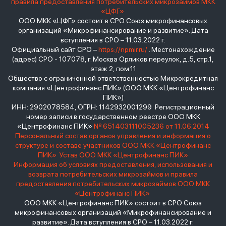
правила предоставления потребительских микрозаймов МКК
«ЦФГ»
ООО МКК «ЦФГ» состоит в СРО Союз микрофинансовых
организаций «Микрофинансирование и развитие». Дата
вступления в СРО – 11.03.2022 г.
Официальный сайт СРО –
https://npmir.ru/
. Местонахождение
(адрес) СРО - 107078, г. Москва Орликов переулок, д.5, стр.1,
этаж 2, пом.11
Общество с ограниченной ответственностью Микрокредитная
компания «Центрофинанс ПИК» (ООО МКК «Центрофинанс
ПИК»)
ИНН: 2902078584, ОГРН: 1142932001299 Регистрационный
номер записи в государственном реестре ООО МКК
«Центрофинанс ПИК»
№ 651403111005236 от 11.06.2014
Персональный состав органов управления и информация о
структуре и составе участников ООО МКК «Центрофинанс
ПИК»
Устав ООО МКК «Центрофинанс ПИК»
Информация об условиях предоставления, использования и
возврата потребительских микрозаймов и правила
предоставления потребительских микрозаймов ООО МКК
«Центрофинанс ПИК»
ООО МКК «Центрофинанс ПИК» состоит в СРО Союз
микрофинансовых организаций «Микрофинансирование и
развитие». Дата вступления в СРО – 11.03.2022 г.