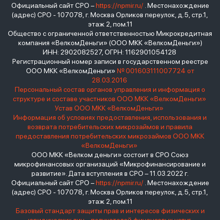
Официальный сайт СРО –
https://npmir.ru/
. Местонахождение
(адрес) СРО - 107078, г. Москва Орликов переулок, д.5, стр.1,
этаж 2, пом.11
Общество с ограниченной ответственностью Микрокредитная
компания «ВелкомДеньги» (ООО МКК «ВелкомДеньги»)
ИНН: 2902082527, ОГРН: 1162901054128
Регистрационный номер записи в государственном реестре
ООО МКК «ВелкомДеньги»
№ 001603111007724 от
28.03.2016
Персональный состав органов управления и информация о
структуре и составе участников ООО МКК «ВелкомДеньги»
Устав ООО МКК «ВелкомДеньги»
Информация об условиях предоставления, использования и
возврата потребительских микрозаймов и правила
предоставления потребительских микрозаймов ООО МКК
«ВелкомДеньги»
ООО МКК «Велком деньги» состоит в СРО Союз
микрофинансовых организаций «Микрофинансирование и
развитие». Дата вступления в СРО – 11.03.2022 г.
Официальный сайт СРО –
https://npmir.ru/
. Местонахождение
(адрес) СРО - 107078, г. Москва Орликов переулок, д.5, стр.1,
этаж 2, пом.11
Базовый стандарт защиты прав и интересов физических и