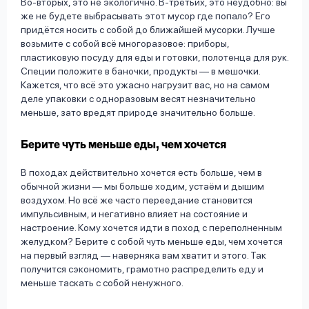
Во-вторых, это не экологично. В-третьих, это неудобно: вы
же не будете выбрасывать этот мусор где попало? Его
придётся носить с собой до ближайшей мусорки. Лучше
возьмите с собой всё многоразовое: приборы,
пластиковую посуду для еды и готовки, полотенца для рук.
Специи положите в баночки, продукты — в мешочки.
Кажется, что всё это ужасно нагрузит вас, но на самом
деле упаковки с одноразовым весят незначительно
меньше, зато вредят природе значительно больше.
Берите чуть меньше еды, чем хочется
В походах действительно хочется есть больше, чем в
обычной жизни — мы больше ходим, устаём и дышим
воздухом. Но всё же часто переедание становится
импульсивным, и негативно влияет на состояние и
настроение. Кому хочется идти в поход с переполненным
желудком? Берите с собой чуть меньше еды, чем хочется
на первый взгляд — наверняка вам хватит и этого. Так
получится сэкономить, грамотно распределить еду и
меньше таскать с собой ненужного.