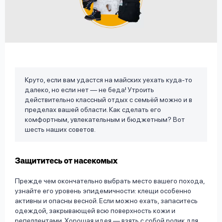
вопрос
данных
Круто, если вам удастся на майских уехать куда-то
далеко, но если нет — не беда! Утроить
Ответы
Оформить заявку
действительно классный отдых с семьёй можно и в
на
пределах вашей области. Как сделать его
вопросы
комфортным, увлекательным и бюджетным? Вот
Войти под другим номером
шесть наших советов.
Защититесь от насекомых
Прежде чем окончательно выбрать место вашего похода,
узнайте его уровень эпидемичности: клещи особенно
активны и опасны весной. Если можно ехать, запаситесь
одеждой, закрывающей всю поверхность кожи и
репеллентами. Хорошая идея — взять с собой ролик для