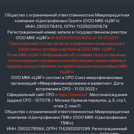
Общество с ограниченной ответственностью Микрокредитная
компания «Центрофинанс Групп» (ООО МКК «ЦФГ»)
ИНН: 2902076410, ОГРН: 1132932001674
Регистрационный номер записи в государственном реестре
ООО МКК «ЦФГ»
№ 651303111004012 от 18.03.2013
Персональный состав органов управления и информация о
структуре и составе участников ООО МКК «ЦФГ»
Устав МКК «ЦФГ»
Информация об условиях предоставления,
использования и возврата потребительских микрозаймов и
правила предоставления потребительских микрозаймов МКК
«ЦФГ»
ООО МКК «ЦФГ» состоит в СРО Союз микрофинансовых
организаций «Микрофинансирование и развитие». Дата
вступления в СРО – 11.03.2022 г.
Официальный сайт СРО –
https://npmir.ru/
. Местонахождение
(адрес) СРО - 107078, г. Москва Орликов переулок, д.5, стр.1,
этаж 2, пом.11
Общество с ограниченной ответственностью Микрокредитная
компания «Центрофинанс ПИК» (ООО МКК «Центрофинанс
ПИК»)
ИНН: 2902078584, ОГРН: 1142932001299 Регистрационный