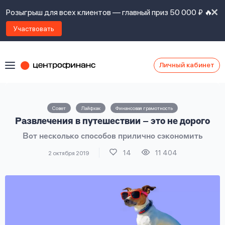
Розыгрыш для всех клиентов — главный приз 50 000 ₽ 🔥
Участвовать
Личный кабинет
Я
согласен(а)
на
Я
Совет
Лайфхак
Финансовая грамотность
ознакомлен
Наши
Развлечения в путешествии – это не дорого
с
контакты
правилами
Вот несколько способов прилично сэкономить
предоставления
займов
,
14
11 404
2 октября 2019
политикой
Ок
Ок
сайта
,
даю
согласие
на
обработку
Задать
личных