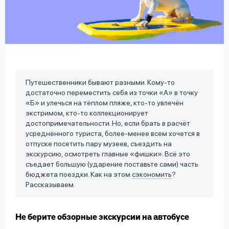
вопрос
данных
Путешественники бывают разными. Кому-то
достаточно переместить себя из точки «А» в точку
Ответы
Оформить заявку
«Б» и улечься на тёплом пляже, кто-то увлечён
на
экстримом, кто-то коллекционирует
вопросы
достопримечательности. Но, если брать в расчёт
Войти под другим номером
усреднённого туриста, более-менее всем хочется в
отпуске посетить пару музеев, съездить на
экскурсию, осмотреть главные «фишки». Всё это
съедает большую (ударение поставьте сами) часть
бюджета поездки. Как на этом
сэкономить
?
Рассказываем.
Не берите обзорные экскурсии на автобусе