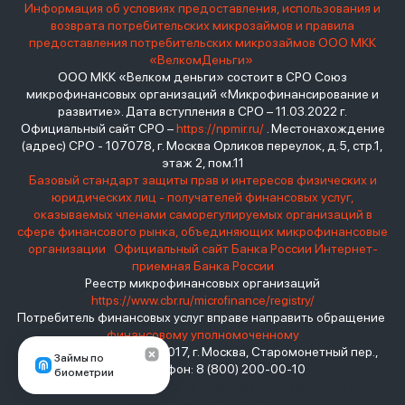
Информация об условиях предоставления, использования и
возврата потребительских микрозаймов и правила
предоставления потребительских микрозаймов ООО МКК
«ВелкомДеньги»
ООО МКК «Велком деньги» состоит в СРО Союз
микрофинансовых организаций «Микрофинансирование и
развитие». Дата вступления в СРО – 11.03.2022 г.
Официальный сайт СРО –
https://npmir.ru/
. Местонахождение
(адрес) СРО - 107078, г. Москва Орликов переулок, д.5, стр.1,
этаж 2, пом.11
Базовый стандарт защиты прав и интересов физических и
юридических лиц - получателей финансовых услуг,
оказываемых членами саморегулируемых организаций в
сфере финансового рынка, объединяющих микрофинансовые
организации
Официальный сайт Банка России
Интернет-
приемная Банка России
Реестр микрофинансовых организаций
https://www.cbr.ru/microfinance/registry/
Потребитель финансовых услуг вправе направить обращение
финансовому уполномоченному
Место нахождения: 119017, г. Москва, Старомонетный пер.,
Займы по
дом 3 Телефон: 8 (800) 200-00-10
биометрии
взять займ - <a href="https://viruchay.ru">выручай</a> -
маркетплейс финансов