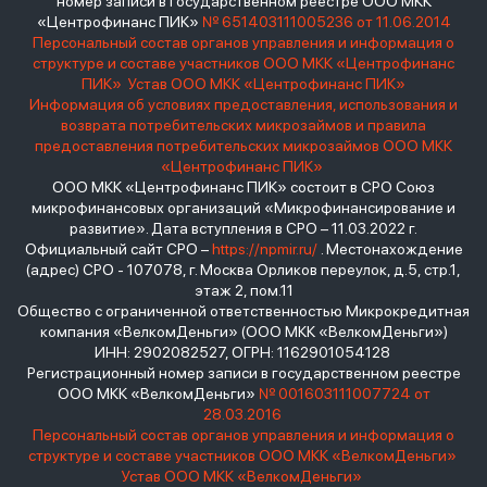
номер записи в государственном реестре ООО МКК
«Центрофинанс ПИК»
№ 651403111005236 от 11.06.2014
Персональный состав органов управления и информация о
структуре и составе участников ООО МКК «Центрофинанс
ПИК»
Устав ООО МКК «Центрофинанс ПИК»
Информация об условиях предоставления, использования и
возврата потребительских микрозаймов и правила
предоставления потребительских микрозаймов ООО МКК
«Центрофинанс ПИК»
ООО МКК «Центрофинанс ПИК» состоит в СРО Союз
микрофинансовых организаций «Микрофинансирование и
развитие». Дата вступления в СРО – 11.03.2022 г.
Официальный сайт СРО –
https://npmir.ru/
. Местонахождение
(адрес) СРО - 107078, г. Москва Орликов переулок, д.5, стр.1,
этаж 2, пом.11
Общество с ограниченной ответственностью Микрокредитная
компания «ВелкомДеньги» (ООО МКК «ВелкомДеньги»)
ИНН: 2902082527, ОГРН: 1162901054128
Регистрационный номер записи в государственном реестре
ООО МКК «ВелкомДеньги»
№ 001603111007724 от
28.03.2016
Персональный состав органов управления и информация о
структуре и составе участников ООО МКК «ВелкомДеньги»
Устав ООО МКК «ВелкомДеньги»