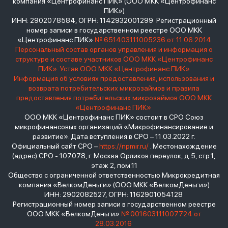
компания «Центрофинанс ПИК» (ООО МКК «Центрофинанс
ПИК»)
ИНН: 2902078584, ОГРН: 1142932001299 Регистрационный
номер записи в государственном реестре ООО МКК
«Центрофинанс ПИК»
№ 651403111005236 от 11.06.2014
Персональный состав органов управления и информация о
структуре и составе участников ООО МКК «Центрофинанс
ПИК»
Устав ООО МКК «Центрофинанс ПИК»
Информация об условиях предоставления, использования и
возврата потребительских микрозаймов и правила
предоставления потребительских микрозаймов ООО МКК
«Центрофинанс ПИК»
ООО МКК «Центрофинанс ПИК» состоит в СРО Союз
микрофинансовых организаций «Микрофинансирование и
развитие». Дата вступления в СРО – 11.03.2022 г.
Официальный сайт СРО –
https://npmir.ru/
. Местонахождение
(адрес) СРО - 107078, г. Москва Орликов переулок, д.5, стр.1,
этаж 2, пом.11
Общество с ограниченной ответственностью Микрокредитная
компания «ВелкомДеньги» (ООО МКК «ВелкомДеньги»)
ИНН: 2902082527, ОГРН: 1162901054128
Регистрационный номер записи в государственном реестре
ООО МКК «ВелкомДеньги»
№ 001603111007724 от
28.03.2016