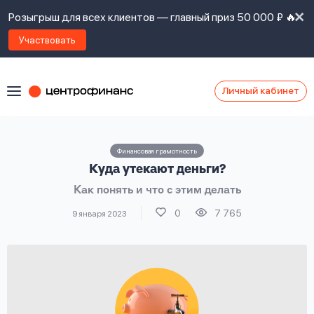
Розыгрыш для всех клиентов — главный приз 50 000 ₽ 🔥
Участвовать
Личный кабинет
Я
согласен(а)
на
Я
Финансовая грамотность
ознакомлен
Наши
Куда утекают деньги?
с
контакты
правилами
Как понять и что с этим делать
предоставления
займов
,
0
7 765
9 января 2023
политикой
Ок
Ок
сайта
,
даю
согласие
на
обработку
Задать
личных