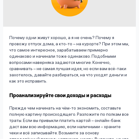
вопрос
данных
Почему одни живут хорошо, а я не очень? Почему я
провожу отпуск дома, а кто-то – на курорте? При этом мы,
что самое интересное, зарабатываем примерно
одинаково и начинали тоже одинаково. Подобными
Ответы
Оформить заявку
вопросами наверняка задаются многие. Конечно,
на
сравнивать – не самая лучшая идея, но если вам всё-таки
вопросы
захотелось, давайте разбираться, на что уходят деньги и
Войти под другим номером
как это исправить.
Проанализируйте свои доходы и расходы
Прежде чем начинать на чём-то экономить, составьте
полную картину происходящего. Разложите по полкам все
траты. Если вы привыкли платить картой – онлайн-банк
даст вам всю информацию, если наличными – храните
чеки и всё записывайте. Возьмите за основу