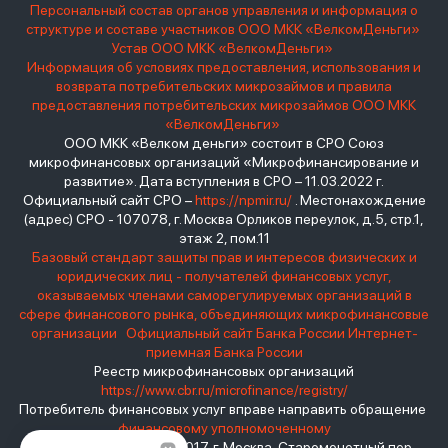
Персональный состав органов управления и информация о
структуре и составе участников ООО МКК «ВелкомДеньги»
Устав ООО МКК «ВелкомДеньги»
Информация об условиях предоставления, использования и
возврата потребительских микрозаймов и правила
предоставления потребительских микрозаймов ООО МКК
«ВелкомДеньги»
ООО МКК «Велком деньги» состоит в СРО Союз
микрофинансовых организаций «Микрофинансирование и
развитие». Дата вступления в СРО – 11.03.2022 г.
Официальный сайт СРО –
https://npmir.ru/
. Местонахождение
(адрес) СРО - 107078, г. Москва Орликов переулок, д.5, стр.1,
этаж 2, пом.11
Базовый стандарт защиты прав и интересов физических и
юридических лиц - получателей финансовых услуг,
оказываемых членами саморегулируемых организаций в
сфере финансового рынка, объединяющих микрофинансовые
организации
Официальный сайт Банка России
Интернет-
приемная Банка России
Реестр микрофинансовых организаций
https://www.cbr.ru/microfinance/registry/
Потребитель финансовых услуг вправе направить обращение
финансовому уполномоченному
Место нахождения: 119017, г. Москва, Старомонетный пер.,