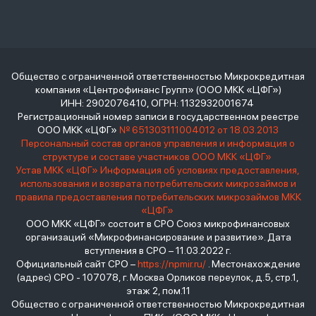
Общество с ограниченной ответственностью Микрокредитная
компания «Центрофинанс Групп» (ООО МКК «ЦФГ»)
ИНН: 2902076410, ОГРН: 1132932001674
Регистрационный номер записи в государственном реестре
ООО МКК «ЦФГ»
№ 651303111004012 от 18.03.2013
Персональный состав органов управления и информация о
структуре и составе участников ООО МКК «ЦФГ»
Устав МКК «ЦФГ»
Информация об условиях предоставления,
использования и возврата потребительских микрозаймов и
правила предоставления потребительских микрозаймов МКК
«ЦФГ»
ООО МКК «ЦФГ» состоит в СРО Союз микрофинансовых
организаций «Микрофинансирование и развитие». Дата
вступления в СРО – 11.03.2022 г.
Официальный сайт СРО –
https://npmir.ru/
. Местонахождение
(адрес) СРО - 107078, г. Москва Орликов переулок, д.5, стр.1,
этаж 2, пом.11
Общество с ограниченной ответственностью Микрокредитная