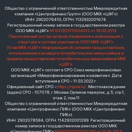
Общество с ограниченной ответственностью Микрокредитная
компания «Центрофинанс Групп» (ООО МКК «ЦФГ»)
ИНН: 2902076410, ОГРН: 1132932001674
Регистрационный номер записи в государственном реестре
ООО МКК «ЦФГ»
№ 651303111004012 от 18.03.2013
Персональный состав органов управления и информация о
структуре и составе участников ООО МКК «ЦФГ»
Устав МКК «ЦФГ»
Информация об условиях предоставления,
использования и возврата потребительских микрозаймов и
правила предоставления потребительских микрозаймов МКК
«ЦФГ»
ООО МКК «ЦФГ» состоит в СРО Союз микрофинансовых
организаций «Микрофинансирование и развитие». Дата
вступления в СРО – 11.03.2022 г.
Официальный сайт СРО –
https://npmir.ru/
. Местонахождение
(адрес) СРО - 107078, г. Москва Орликов переулок, д.5, стр.1,
этаж 2, пом.11
Общество с ограниченной ответственностью Микрокредитная
компания «Центрофинанс ПИК» (ООО МКК «Центрофинанс
ПИК»)
ИНН: 2902078584, ОГРН: 1142932001299 Регистрационный
номер записи в государственном реестре ООО МКК
«Центрофинанс ПИК»
№ 651403111005236 от 11.06.2014