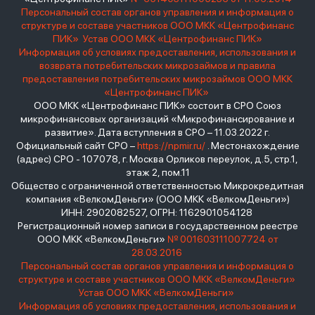
Персональный состав органов управления и информация о
структуре и составе участников ООО МКК «Центрофинанс
ПИК»
Устав ООО МКК «Центрофинанс ПИК»
Информация об условиях предоставления, использования и
возврата потребительских микрозаймов и правила
предоставления потребительских микрозаймов ООО МКК
«Центрофинанс ПИК»
ООО МКК «Центрофинанс ПИК» состоит в СРО Союз
микрофинансовых организаций «Микрофинансирование и
развитие». Дата вступления в СРО – 11.03.2022 г.
Официальный сайт СРО –
https://npmir.ru/
. Местонахождение
(адрес) СРО - 107078, г. Москва Орликов переулок, д.5, стр.1,
этаж 2, пом.11
Общество с ограниченной ответственностью Микрокредитная
компания «ВелкомДеньги» (ООО МКК «ВелкомДеньги»)
ИНН: 2902082527, ОГРН: 1162901054128
Регистрационный номер записи в государственном реестре
ООО МКК «ВелкомДеньги»
№ 001603111007724 от
28.03.2016
Персональный состав органов управления и информация о
структуре и составе участников ООО МКК «ВелкомДеньги»
Устав ООО МКК «ВелкомДеньги»
Информация об условиях предоставления, использования и