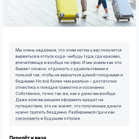
вопрос
данных
Мы очень надеемся, что этим летом у вас получится
вырваться в отпуск куда- нибудь туда, где красиво,
Ответы
Оформить заявку
впечатляюще и вообще не офис. И мы знаем как это
на
бывает сложно: отдохнуть с удовольствием и
вопросы
пользой так, чтобы не вернуться домой голодными и
Войти под другим номером
бедными. Но всё более чем реально – достаточно
отнестись к поездке грамотно и осознанно.
Собственно, точно так же, как к деньгам вообще.
Даже если вы решили оформить кредит на
путешествие, это не значит, что полученные деньги
нужно тратить бездумно. Разбираемся где и как
сэкономить
в будущем отпуске.
Перелёт и виза