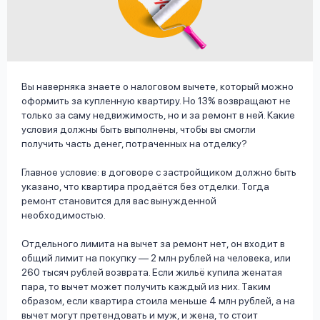
вопрос
данных
Вы наверняка знаете о налоговом вычете, который можно
оформить за купленную квартиру. Но 13% возвращают не
только за саму недвижимость, но и за ремонт в ней. Какие
условия должны быть выполнены, чтобы вы смогли
Ответы
Оформить заявку
получить часть денег, потраченных на отделку?
на
вопросы
Главное условие: в договоре с застройщиком должно быть
Войти под другим номером
указано, что квартира продаётся без отделки. Тогда
ремонт становится для вас вынужденной
необходимостью.
Отдельного лимита на вычет за ремонт нет, он входит в
общий лимит на покупку — 2 млн рублей на человека, или
260 тысяч рублей возврата. Если жильё купила женатая
пара, то вычет может получить каждый из них. Таким
образом, если квартира стоила меньше 4 млн рублей, а на
вычет могут претендовать и муж, и жена, то стоит