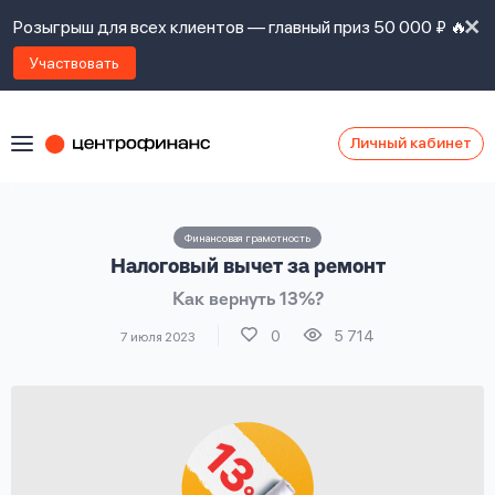
Розыгрыш для всех клиентов — главный приз 50 000 ₽ 🔥
Участвовать
Личный кабинет
Я
согласен(а)
на
Я
Финансовая грамотность
ознакомлен
Наши
Налоговый вычет за ремонт
с
контакты
правилами
Как вернуть 13%?
предоставления
займов
,
0
5 714
7 июля 2023
политикой
Ок
Ок
сайта
,
даю
согласие
на
обработку
Задать
личных