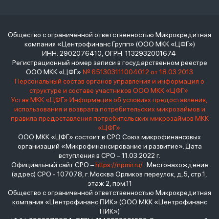
Общество с ограниченной ответственностью Микрокредитная
компания «Центрофинанс Групп» (ООО МКК «ЦФГ»)
ИНН: 2902076410, ОГРН: 1132932001674
Регистрационный номер записи в государственном реестре
ООО МКК «ЦФГ»
№ 651303111004012 от 18.03.2013
Персональный состав органов управления и информация о
структуре и составе участников ООО МКК «ЦФГ»
Устав МКК «ЦФГ»
Информация об условиях предоставления,
использования и возврата потребительских микрозаймов и
правила предоставления потребительских микрозаймов МКК
«ЦФГ»
ООО МКК «ЦФГ» состоит в СРО Союз микрофинансовых
организаций «Микрофинансирование и развитие». Дата
вступления в СРО – 11.03.2022 г.
Официальный сайт СРО –
https://npmir.ru/
. Местонахождение
(адрес) СРО - 107078, г. Москва Орликов переулок, д.5, стр.1,
этаж 2, пом.11
Общество с ограниченной ответственностью Микрокредитная
компания «Центрофинанс ПИК» (ООО МКК «Центрофинанс
ПИК»)