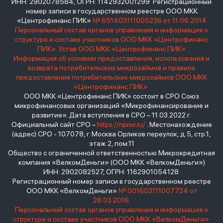
ИНН: 2902078584, ОГРН: 1142932001299 Регистрационный
номер записи в государственном реестре ООО МКК
«Центрофинанс ПИК»
№ 651403111005236 от 11.06.2014
Персональный состав органов управления и информация о
структуре и составе участников ООО МКК «Центрофинанс
ПИК»
Устав ООО МКК «Центрофинанс ПИК»
Информация об условиях предоставления, использования и
возврата потребительских микрозаймов и правила
предоставления потребительских микрозаймов ООО МКК
«Центрофинанс ПИК»
ООО МКК «Центрофинанс ПИК» состоит в СРО Союз
микрофинансовых организаций «Микрофинансирование и
развитие». Дата вступления в СРО – 11.03.2022 г.
Официальный сайт СРО –
https://npmir.ru/
. Местонахождение
(адрес) СРО - 107078, г. Москва Орликов переулок, д.5, стр.1,
этаж 2, пом.11
Общество с ограниченной ответственностью Микрокредитная
компания «ВелкомДеньги» (ООО МКК «ВелкомДеньги»)
ИНН: 2902082527, ОГРН: 1162901054128
Регистрационный номер записи в государственном реестре
ООО МКК «ВелкомДеньги»
№ 001603111007724 от
28.03.2016
Персональный состав органов управления и информация о
структуре и составе участников ООО МКК «ВелкомДеньги»