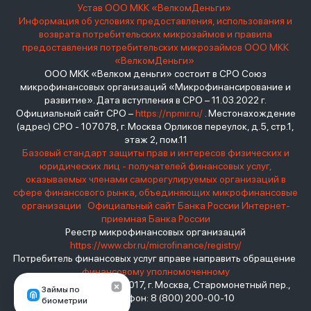
Устав ООО МКК «ВелкомДеньги»
Информация об условиях предоставления, использования и
возврата потребительских микрозаймов и правила
предоставления потребительских микрозаймов ООО МКК
«ВелкомДеньги»
ООО МКК «Велком деньги» состоит в СРО Союз
микрофинансовых организаций «Микрофинансирование и
развитие». Дата вступления в СРО – 11.03.2022 г.
Официальный сайт СРО –
https://npmir.ru/
. Местонахождение
(адрес) СРО - 107078, г. Москва Орликов переулок, д.5, стр.1,
этаж 2, пом.11
Базовый стандарт защиты прав и интересов физических и
юридических лиц - получателей финансовых услуг,
оказываемых членами саморегулируемых организаций в
сфере финансового рынка, объединяющих микрофинансовые
организации
Официальный сайт Банка России
Интернет-
приемная Банка России
Реестр микрофинансовых организаций
https://www.cbr.ru/microfinance/registry/
Потребитель финансовых услуг вправе направить обращение
финансовому уполномоченному
Место нахождения: 119017, г. Москва, Старомонетный пер.,
Займы по
дом 3 Телефон: 8 (800) 200-00-10
биометрии