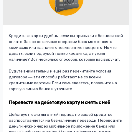
вопрос
данных
Кредитные карты удобны, если вы привыкли к безналичной
оплате. За все остальные операции банк может взять
комиссию или назначить повышенные проценты. Но что
делать, если под рукой только кредитка, а нужны
Ответы
Оформить заявку
наличные? Вот несколько способов, которые вас выручат.
на
вопросы
Будьте внимательны и ещё раз перечитайте условия
Войти под другим номером
договора — эти способы работают не со всеми
кредитными картами. Если сомневаетесь, позвоните на
горячую линию банка и уточните.
Перевести на дебетовую карту и снять с неё
Действует, если льготный период по вашей кредитке
распространяется на безналичные переводы. Переводить
деньги нужно через мобильное приложение банка или