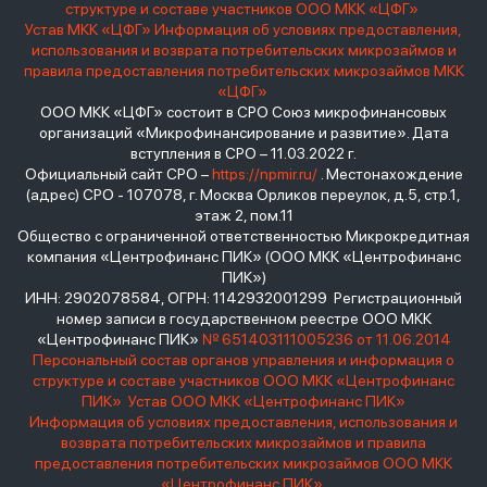
структуре и составе участников ООО МКК «ЦФГ»
Устав МКК «ЦФГ»
Информация об условиях предоставления,
использования и возврата потребительских микрозаймов и
правила предоставления потребительских микрозаймов МКК
«ЦФГ»
ООО МКК «ЦФГ» состоит в СРО Союз микрофинансовых
организаций «Микрофинансирование и развитие». Дата
вступления в СРО – 11.03.2022 г.
Официальный сайт СРО –
https://npmir.ru/
. Местонахождение
(адрес) СРО - 107078, г. Москва Орликов переулок, д.5, стр.1,
этаж 2, пом.11
Общество с ограниченной ответственностью Микрокредитная
компания «Центрофинанс ПИК» (ООО МКК «Центрофинанс
ПИК»)
ИНН: 2902078584, ОГРН: 1142932001299 Регистрационный
номер записи в государственном реестре ООО МКК
«Центрофинанс ПИК»
№ 651403111005236 от 11.06.2014
Персональный состав органов управления и информация о
структуре и составе участников ООО МКК «Центрофинанс
ПИК»
Устав ООО МКК «Центрофинанс ПИК»
Информация об условиях предоставления, использования и
возврата потребительских микрозаймов и правила
предоставления потребительских микрозаймов ООО МКК
«Центрофинанс ПИК»