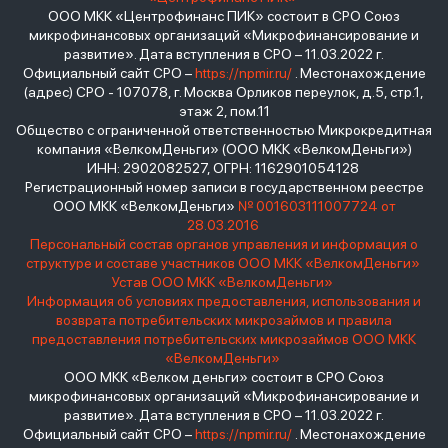
ООО МКК «Центрофинанс ПИК» состоит в СРО Союз
микрофинансовых организаций «Микрофинансирование и
развитие». Дата вступления в СРО – 11.03.2022 г.
Официальный сайт СРО –
https://npmir.ru/
. Местонахождение
(адрес) СРО - 107078, г. Москва Орликов переулок, д.5, стр.1,
этаж 2, пом.11
Общество с ограниченной ответственностью Микрокредитная
компания «ВелкомДеньги» (ООО МКК «ВелкомДеньги»)
ИНН: 2902082527, ОГРН: 1162901054128
Регистрационный номер записи в государственном реестре
ООО МКК «ВелкомДеньги»
№ 001603111007724 от
28.03.2016
Персональный состав органов управления и информация о
структуре и составе участников ООО МКК «ВелкомДеньги»
Устав ООО МКК «ВелкомДеньги»
Информация об условиях предоставления, использования и
возврата потребительских микрозаймов и правила
предоставления потребительских микрозаймов ООО МКК
«ВелкомДеньги»
ООО МКК «Велком деньги» состоит в СРО Союз
микрофинансовых организаций «Микрофинансирование и
развитие». Дата вступления в СРО – 11.03.2022 г.
Официальный сайт СРО –
https://npmir.ru/
. Местонахождение