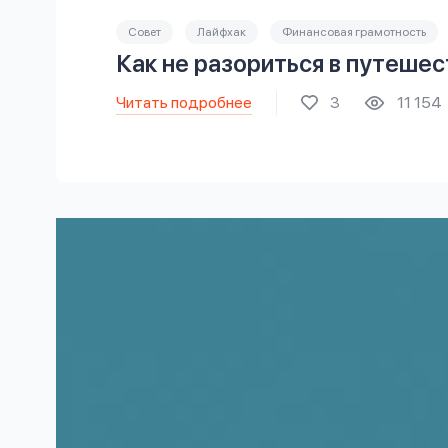
Совет
Лайфхак
Финансовая грамотность
Как не разориться в путешес
Читать подробнее
3
11 154