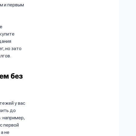
ом и первым
те
 купите
дания
г, но зато
олгов.
сем без
тежей у вас
жить до
: например,
 с первой
 а не