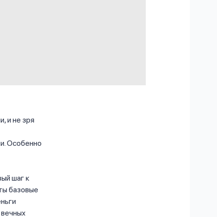
, и не зря
и. Особенно
ый шаг к
ыты базовые
еньги
 вечных