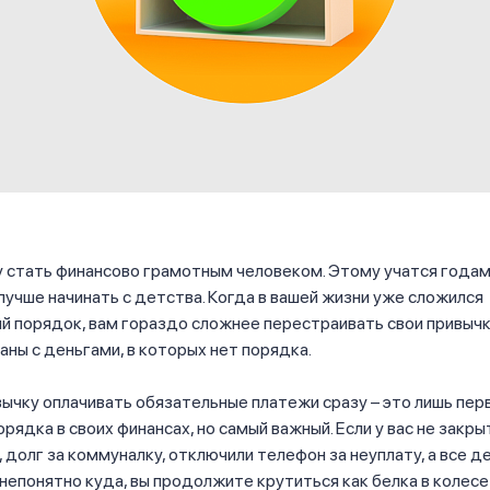
 стать финансово грамотным человеком. Этому учатся годами
 лучше начинать с детства. Когда в вашей жизни уже сложился
 порядок, вам гораздо сложнее перестраивать свои привычк
заны с деньгами, в которых нет порядка.
вычку оплачивать обязательные платежи сразу – это лишь перв
рядка в своих финансах, но самый важный. Если у вас не закр
 долг за коммуналку, отключили телефон за неуплату, а все д
непонятно куда, вы продолжите крутиться как белка в колесе