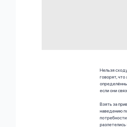
Нельзя сходу
говорят, что
определённый
если они свя
Взять за при
наведению по
потребности,
разлетелись 