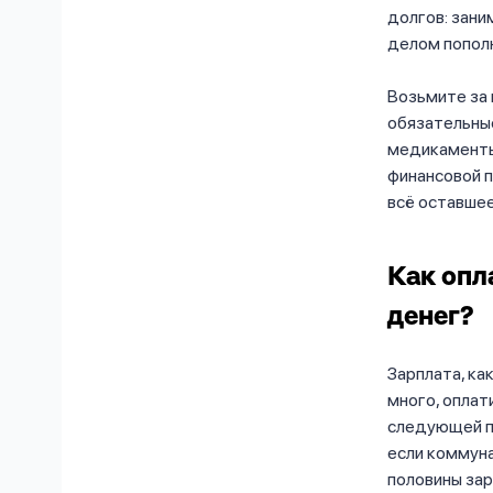
долгов: зани
делом пополн
Возьмите за 
обязательные
медикаменты,
финансовой п
всё оставшее
Как опл
денег?
Зарплата, ка
много, оплат
следующей п
если коммуна
половины зар