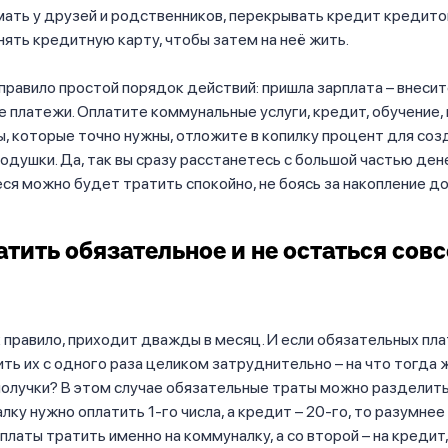
мать у друзей и родственников, перекрывать кредит кредит
ять кредитную карту, чтобы затем на неё жить.
правило простой порядок действий: пришла зарплата – внеси
 платежи. Оплатите коммунальные услуги, кредит, обучение,
 которые точно нужны, отложите в копилку процент для соз
одушки. Да, так вы сразу расстанетесь с большой частью дене
ся можно будет тратить спокойно, не боясь за накопление д
атить обязательное и не остаться сов
к правило, приходит дважды в месяц. И если обязательных пла
ить их с одного раза целиком затруднительно – на что тогда 
олучки? В этом случае обязательные траты можно разделить
лку нужно оплатить 1-го числа, а кредит – 20-го, то разумнее
платы тратить именно на коммуналку, а со второй – на кредит,