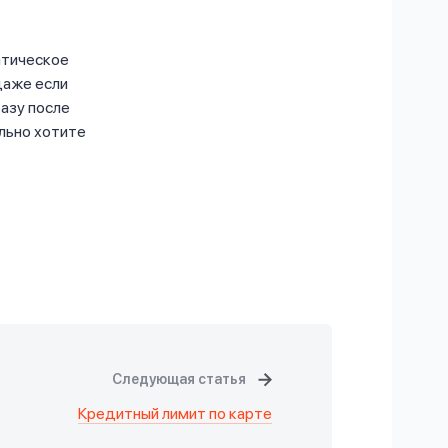
атическое
даже если
разу после
ельно хотите
Следующая статья
Кредитный лимит по карте