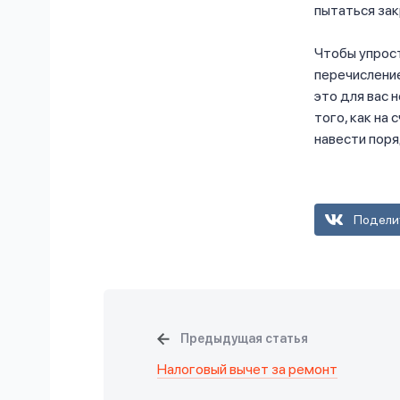
пытаться зак
Чтобы упрост
перечисление
это для вас 
того, как на
навести поря
Подели
Предыдущая статья
Налоговый вычет за ремонт