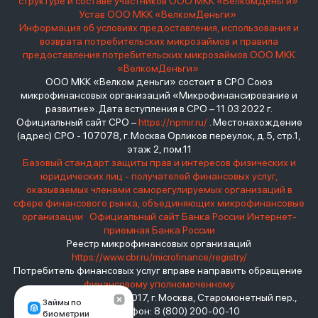
структуре и составе участников ООО МКК «ВелкомДеньги»
Устав ООО МКК «ВелкомДеньги»
Информация об условиях предоставления, использования и
возврата потребительских микрозаймов и правила
предоставления потребительских микрозаймов ООО МКК
«ВелкомДеньги»
ООО МКК «Велком деньги» состоит в СРО Союз
микрофинансовых организаций «Микрофинансирование и
развитие». Дата вступления в СРО – 11.03.2022 г.
Официальный сайт СРО –
https://npmir.ru/
. Местонахождение
(адрес) СРО - 107078, г. Москва Орликов переулок, д.5, стр.1,
этаж 2, пом.11
Базовый стандарт защиты прав и интересов физических и
юридических лиц - получателей финансовых услуг,
оказываемых членами саморегулируемых организаций в
сфере финансового рынка, объединяющих микрофинансовые
организации
Официальный сайт Банка России
Интернет-
приемная Банка России
Реестр микрофинансовых организаций
https://www.cbr.ru/microfinance/registry/
Потребитель финансовых услуг вправе направить обращение
финансовому уполномоченному
Место нахождения: 119017, г. Москва, Старомонетный пер.,
Займы по
дом 3 Телефон: 8 (800) 200-00-10
биометрии