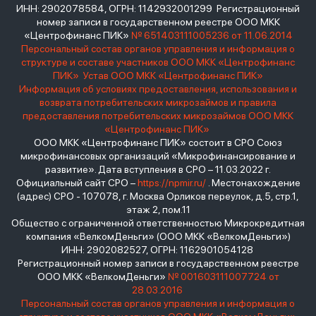
ИНН: 2902078584, ОГРН: 1142932001299 Регистрационный
номер записи в государственном реестре ООО МКК
«Центрофинанс ПИК»
№ 651403111005236 от 11.06.2014
Персональный состав органов управления и информация о
структуре и составе участников ООО МКК «Центрофинанс
ПИК»
Устав ООО МКК «Центрофинанс ПИК»
Информация об условиях предоставления, использования и
возврата потребительских микрозаймов и правила
предоставления потребительских микрозаймов ООО МКК
«Центрофинанс ПИК»
ООО МКК «Центрофинанс ПИК» состоит в СРО Союз
микрофинансовых организаций «Микрофинансирование и
развитие». Дата вступления в СРО – 11.03.2022 г.
Официальный сайт СРО –
https://npmir.ru/
. Местонахождение
(адрес) СРО - 107078, г. Москва Орликов переулок, д.5, стр.1,
этаж 2, пом.11
Общество с ограниченной ответственностью Микрокредитная
компания «ВелкомДеньги» (ООО МКК «ВелкомДеньги»)
ИНН: 2902082527, ОГРН: 1162901054128
Регистрационный номер записи в государственном реестре
ООО МКК «ВелкомДеньги»
№ 001603111007724 от
28.03.2016
Персональный состав органов управления и информация о