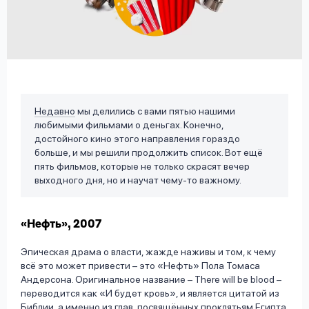
вопрос
данных
Недавно
мы делились с вами пятью нашими
любимыми фильмами о деньгах. Конечно,
Ответы
Оформить заявку
достойного кино этого направления гораздо
на
больше, и мы решили продолжить список. Вот ещё
вопросы
пять фильмов, которые не только скрасят вечер
Войти под другим номером
выходного дня, но и научат чему-то важному.
«Нефть», 2007
Эпическая драма о власти, жажде наживы и том, к чему
всё это может привести – это «Нефть» Пола Томаса
Андерсона. Оригинальное название – There will be blood –
переводится как «И будет кровь», и является цитатой из
Библии, а именно из глав, посвящённых проклятьям Египта.