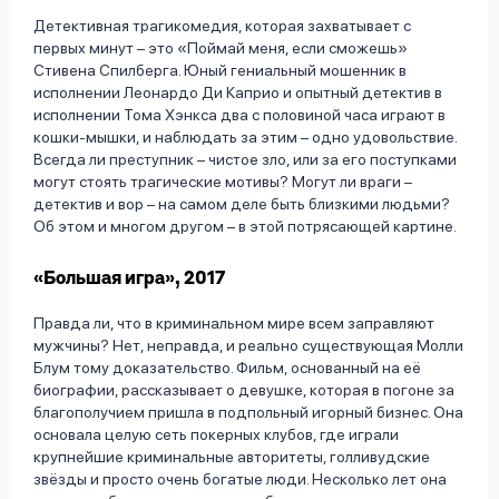
Детективная трагикомедия, которая захватывает с
первых минут – это «Поймай меня, если сможешь»
Стивена Спилберга. Юный гениальный мошенник в
исполнении Леонардо Ди Каприо и опытный детектив в
исполнении Тома Хэнкса два с половиной часа играют в
кошки-мышки, и наблюдать за этим – одно удовольствие.
Всегда ли преступник – чистое зло, или за его поступками
могут стоять трагические мотивы? Могут ли враги –
детектив и вор – на самом деле быть близкими людьми?
Об этом и многом другом – в этой потрясающей картине.
«Большая игра», 2017
Правда ли, что в криминальном мире всем заправляют
мужчины? Нет, неправда, и реально существующая Молли
Блум тому доказательство. Фильм, основанный на её
биографии, рассказывает о девушке, которая в погоне за
благополучием пришла в подпольный игорный бизнес. Она
основала целую сеть покерных клубов, где играли
крупнейшие криминальные авторитеты, голливудские
звёзды и просто очень богатые люди. Несколько лет она