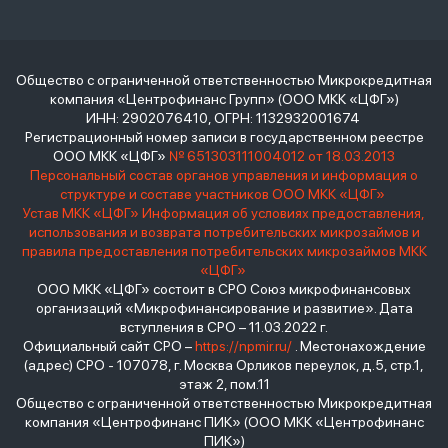
Общество с ограниченной ответственностью Микрокредитная
компания «Центрофинанс Групп» (ООО МКК «ЦФГ»)
ИНН: 2902076410, ОГРН: 1132932001674
Регистрационный номер записи в государственном реестре
ООО МКК «ЦФГ»
№ 651303111004012 от 18.03.2013
Персональный состав органов управления и информация о
структуре и составе участников ООО МКК «ЦФГ»
Устав МКК «ЦФГ»
Информация об условиях предоставления,
использования и возврата потребительских микрозаймов и
правила предоставления потребительских микрозаймов МКК
«ЦФГ»
ООО МКК «ЦФГ» состоит в СРО Союз микрофинансовых
организаций «Микрофинансирование и развитие». Дата
вступления в СРО – 11.03.2022 г.
Официальный сайт СРО –
https://npmir.ru/
. Местонахождение
(адрес) СРО - 107078, г. Москва Орликов переулок, д.5, стр.1,
этаж 2, пом.11
Общество с ограниченной ответственностью Микрокредитная
компания «Центрофинанс ПИК» (ООО МКК «Центрофинанс
ПИК»)