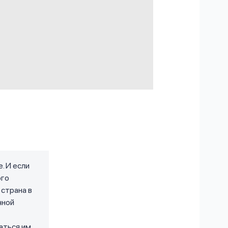
. И если
ого
 страна в
чной
аться им