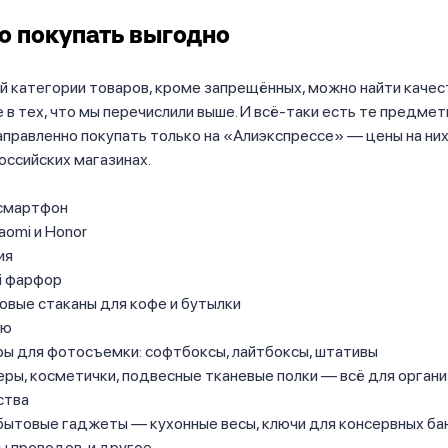
то покупать выгодно
й категории товаров, кроме запрещённых, можно найти каче
в тех, что мы перечислили выше. И всё-таки есть те предмет
правленно покупать только на «Алиэкспрессе» — цены на ни
российских магазинах.
 смартфон
aomi и Honor
ия
й фарфор
овые стаканы для кофе и бутылки
ию
ры для фотосъемки: софтбоксы, лайтбоксы, штативы
ры, косметички, подвесные тканевые полки — всё для орган
ства
ытовые гаджеты — кухонные весы, ключи для консервных бан
 проводов, и другое