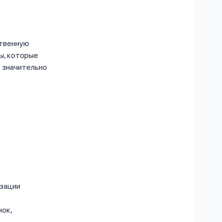
ственную
ы, которые
х значительно
изации
ок,