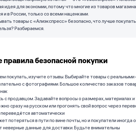
я идея для экономии, потому что многие из товаров магазина
 и в России, только со всеми наценками.
ывать товары с «Алиэкспресс» безопасно, что лучше покупать,
ельзя? Разбираемся.
 правила безопасной покупки
м покупать, изучите отзывы. Выбирайте товары с реальными
елательно с фотографиями. Большое количество заказов тов
знак
 с продавцом. Задавайте вопросы о размерах, материалах и 
жно сразу на русском или прогонять свой вопрос через перев
 переведётся автоматически
ет потеряться в пути по вине почты, но и покупатели иногда
т неверные данные для доставки. Будьте внимательны