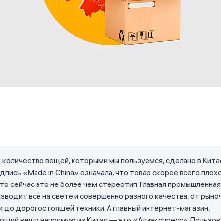
количество вещей, которыми мы пользуемся, сделано в Китае
дпись «Made in China» означала, что товар скорее всего плох
 то сейчас это не более чем стереотип. Главная промышленная
зводит всё на свете и совершенно разного качества, от рыно
 до дорогостоящей техники. А главный интернет-магазин,
ющий вещи напрямую из Китая — это «Алиэкспресс». Пользов