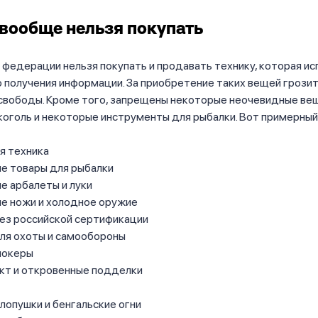
 вообще нельзя покупать
 федерации нельзя покупать и продавать технику, которая и
 получения информации. За приобретение таких вещей грози
 свободы. Кроме того, запрещены некоторые неочевидные ве
коголь и некоторые инструменты для рыбалки. Вот примерный
я техника
е товары для рыбалки
е арбалеты и луки
е ножи и холодное оружие
без российской сертификации
ля охоты и самообороны
шокеры
кт и откровенные подделки
лопушки и бенгальские огни