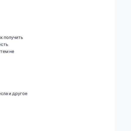
ск получить
есть
 тем не
сла и другое