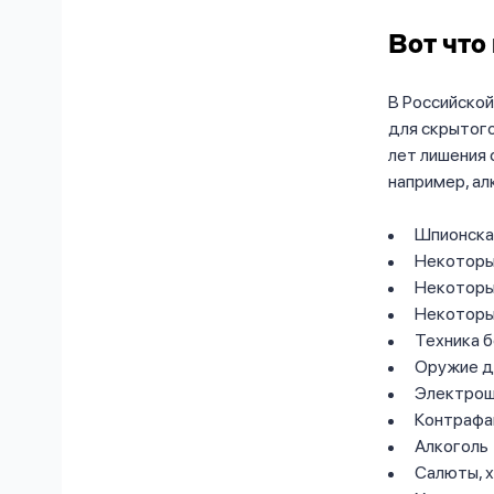
Вот что
В Российской
для скрытого
лет лишения
например, ал
Шпионска
Некоторы
Некоторы
Некоторы
Техника 
Оружие д
Электро
Контрафа
Алкоголь
Салюты, х