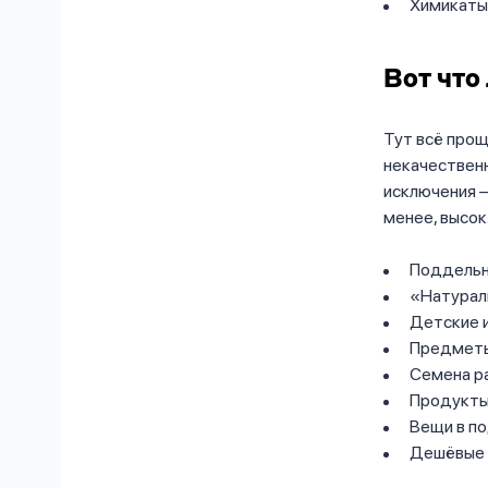
Химикаты,
Вот что
Тут всё прощ
некачественн
исключения —
менее, высок
Поддельн
«Натурал
Детские 
Предметы
Семена р
Продукты 
Вещи в п
Дешёвые 