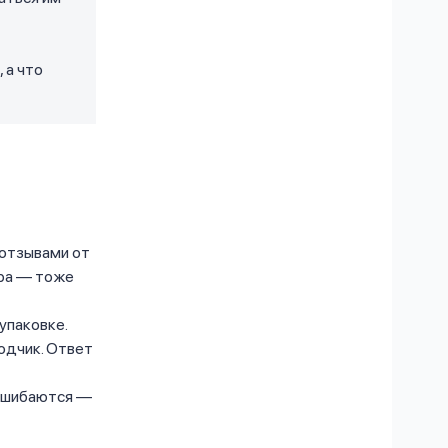
 а что
 отзывами от
ара — тоже
упаковке.
одчик. Ответ
 ошибаются —