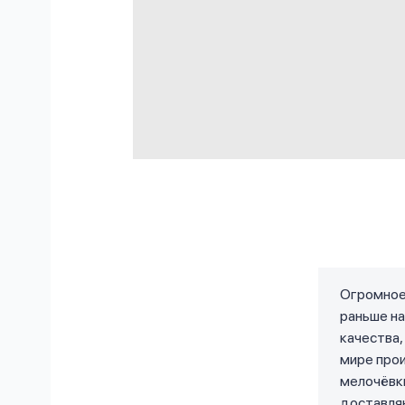
Огромное 
раньше на
качества,
мире прои
мелочёвки
доставля