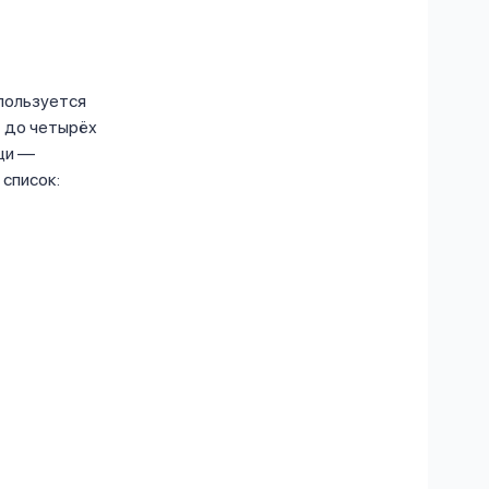
спользуется
т до четырёх
щи —
 список: