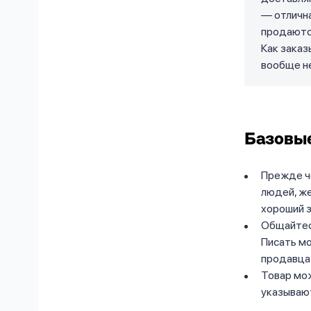
— отлична
продаются
Как заказ
вообще н
Базовые
Прежде че
людей, ж
хороший 
Общайтесь
Писать мо
продавца
Товар мож
указываю