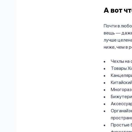
А вот ч
Почти в любо
вещь — даже 
лучше целена
ниже, чем в 
Чехлы на
Товары Xi
Канцеляр
Китайски
Многораз
Бижутер
Аксессуа
Органайзе
простран
Простые б
фиксаторы