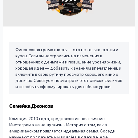
вопрос
данных
Финансовая грамотность — это не только статьи и
курсы. Если вы настроились на изменения в
Ответы
Оформить заявку
отношениях с деньгами и повышение уровня жизни,
на
хорошая идея — добавить к знаниям впечатления, и
вопросы
включить в свою рутину просмотр хорошего кино о
Войти под другим номером
деньгах. Советуем посмотреть этот список фильмов
и не забыть сформулировать для себя их уроки.
Семейка Джонсов
Комедия 2010 года, предвосхитившая влияние
Инстаграма на нашу жизнь. История о том, как в
американском появляется идеальная семья. Соседи
начинают подражать им во всём: в одежде, еде,