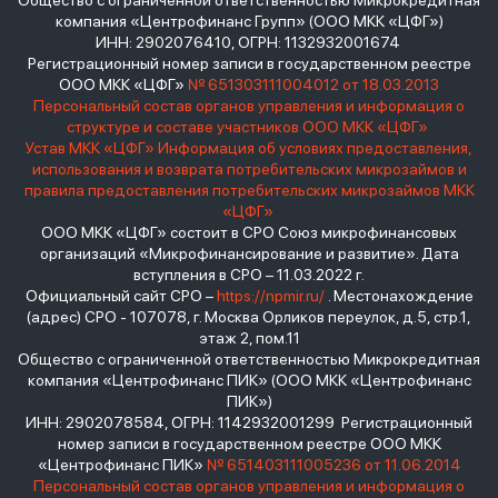
Общество с ограниченной ответственностью Микрокредитная
компания «Центрофинанс Групп» (ООО МКК «ЦФГ»)
ИНН: 2902076410, ОГРН: 1132932001674
Регистрационный номер записи в государственном реестре
ООО МКК «ЦФГ»
№ 651303111004012 от 18.03.2013
Персональный состав органов управления и информация о
структуре и составе участников ООО МКК «ЦФГ»
Устав МКК «ЦФГ»
Информация об условиях предоставления,
использования и возврата потребительских микрозаймов и
правила предоставления потребительских микрозаймов МКК
«ЦФГ»
ООО МКК «ЦФГ» состоит в СРО Союз микрофинансовых
организаций «Микрофинансирование и развитие». Дата
вступления в СРО – 11.03.2022 г.
Официальный сайт СРО –
https://npmir.ru/
. Местонахождение
(адрес) СРО - 107078, г. Москва Орликов переулок, д.5, стр.1,
этаж 2, пом.11
Общество с ограниченной ответственностью Микрокредитная
компания «Центрофинанс ПИК» (ООО МКК «Центрофинанс
ПИК»)
ИНН: 2902078584, ОГРН: 1142932001299 Регистрационный
номер записи в государственном реестре ООО МКК
«Центрофинанс ПИК»
№ 651403111005236 от 11.06.2014
Персональный состав органов управления и информация о