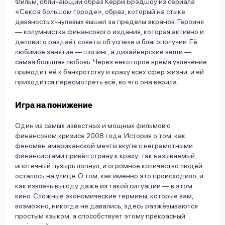
Фильм, обличающий образ Керри Брэдшоу из сериала
«Секс в большом городе», образ, который на стыке
девяностых-нулевых вышел за пределы экранов. Героиня
— колумнистка финансового издания, которая активно и
деловито раздаёт советы об успехе и благополучии. Её
любимое занятие — шопинг, а дизайнерские вещи —
самая большая любовь. Через некоторое время увлечение
приводит её к банкротству и краху всех сфер жизни, и ей
приходится пересмотреть всё, во что она верила.
Игра на понижение
Один из самых известных и мощных фильмов о
финансовом кризисе 2008 года. История о том, как
феномен американской мечты вкупе с неграмотными
финансистами привёл страну к краху: так называемый
ипотечный пузырь лопнул, и огромное количество людей
осталось на улице. О том, как именно это происходило, и
как извлечь выгоду даже из такой ситуации — в этом
кино. Сложные экономические термины, которые вам,
возможно, никогда не давались, здесь разжёвываются
простым языком, а способствует этому прекрасный