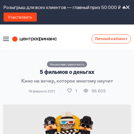
Розыгрыш для всех клиентов — главный приз 50 000 ₽ 🔥
Участвовать
Личный кабинет
Я
согласен(а)
на
Я
Финансовая грамотность
ознакомлен
Наши
5 фильмов о деньгах
с
контакты
правилами
Кино на вечер, которое многому научит
предоставления
займов
,
1
96 605
19 февраля 2021
политикой
Ок
Ок
сайта
,
даю
согласие
на
обработку
Задать
личных