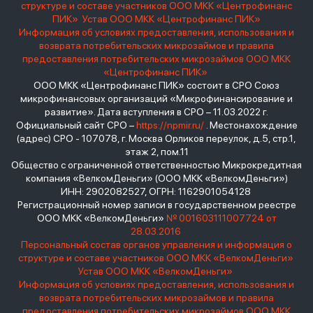
структуре и составе участников ООО МКК «Центрофинанс
ПИК»
Устав ООО МКК «Центрофинанс ПИК»
Информация об условиях предоставления, использования и
возврата потребительских микрозаймов и правила
предоставления потребительских микрозаймов ООО МКК
«Центрофинанс ПИК»
ООО МКК «Центрофинанс ПИК» состоит в СРО Союз
микрофинансовых организаций «Микрофинансирование и
развитие». Дата вступления в СРО – 11.03.2022 г.
Официальный сайт СРО –
https://npmir.ru/
. Местонахождение
(адрес) СРО - 107078, г. Москва Орликов переулок, д.5, стр.1,
этаж 2, пом.11
Общество с ограниченной ответственностью Микрокредитная
компания «ВелкомДеньги» (ООО МКК «ВелкомДеньги»)
ИНН: 2902082527, ОГРН: 1162901054128
Регистрационный номер записи в государственном реестре
ООО МКК «ВелкомДеньги»
№ 001603111007724 от
28.03.2016
Персональный состав органов управления и информация о
структуре и составе участников ООО МКК «ВелкомДеньги»
Устав ООО МКК «ВелкомДеньги»
Информация об условиях предоставления, использования и
возврата потребительских микрозаймов и правила
предоставления потребительских микрозаймов ООО МКК