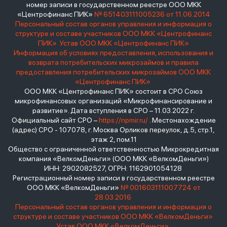
номер записи в государственном реестре ООО МКК
«Центрофинанс ПИК»
№ 651403111005236 от 11.06.2014
Персональный состав органов управления и информация о
структуре и составе участников ООО МКК «Центрофинанс
ПИК»
Устав ООО МКК «Центрофинанс ПИК»
Информация об условиях предоставления, использования и
возврата потребительских микрозаймов и правила
предоставления потребительских микрозаймов ООО МКК
«Центрофинанс ПИК»
ООО МКК «Центрофинанс ПИК» состоит в СРО Союз
микрофинансовых организаций «Микрофинансирование и
развитие». Дата вступления в СРО – 11.03.2022 г.
Официальный сайт СРО –
https://npmir.ru/
. Местонахождение
(адрес) СРО - 107078, г. Москва Орликов переулок, д.5, стр.1,
этаж 2, пом.11
Общество с ограниченной ответственностью Микрокредитная
компания «ВелкомДеньги» (ООО МКК «ВелкомДеньги»)
ИНН: 2902082527, ОГРН: 1162901054128
Регистрационный номер записи в государственном реестре
ООО МКК «ВелкомДеньги»
№ 001603111007724 от
28.03.2016
Персональный состав органов управления и информация о
структуре и составе участников ООО МКК «ВелкомДеньги»
Устав ООО МКК «ВелкомДеньги»