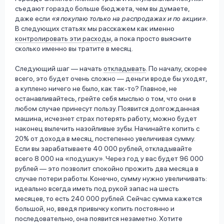
съедают гораздо больше бюджета, чем вы думаете,
даже если
«я покупаю только на распродажах и по акции»
.
В следующих статьях мы расскажем как именно
контролировать эти расходы
, а пока просто выясните
сколько именно вы тратите в месяц.
Следующий шаг –– начать
откладывать
. По началу, скорее
всего, это будет очень сложно –– деньги вроде бы уходят,
а куплено ничего не было, как так-то? Главное, не
останавливайтесь, грейте себя мыслью о том, что они в
любом случае принесут пользу. Появится долгожданная
машина, исчезнет страх потерять работу, можно будет
наконец вылечить назойливые зубы. Начинайте копить с
20% от дохода в месяц, постепенно увеличивая сумму.
Если вы зарабатываете 40 000 рублей, откладывайте
всего 8 000 на «подушку». Через год у вас будет 96 000
рублей –– это позволит спокойно прожить два месяца в
случае потери работы. Конечно, сумму нужно увеличивать:
идеально всегда иметь под рукой запас на шесть
месяцев, то есть 240 000 рублей. Сейчас сумма кажется
большой, но, введя привычку копить постоянно и
последовательно, она появится незаметно. Хотите