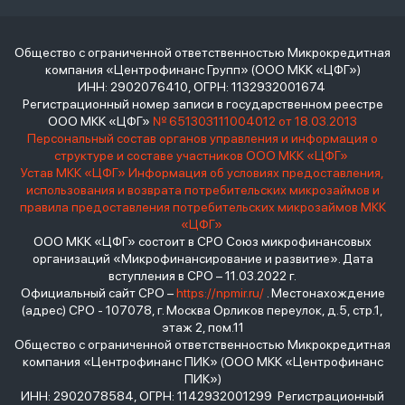
Общество с ограниченной ответственностью Микрокредитная
компания «Центрофинанс Групп» (ООО МКК «ЦФГ»)
ИНН: 2902076410, ОГРН: 1132932001674
Регистрационный номер записи в государственном реестре
ООО МКК «ЦФГ»
№ 651303111004012 от 18.03.2013
Персональный состав органов управления и информация о
структуре и составе участников ООО МКК «ЦФГ»
Устав МКК «ЦФГ»
Информация об условиях предоставления,
использования и возврата потребительских микрозаймов и
правила предоставления потребительских микрозаймов МКК
«ЦФГ»
ООО МКК «ЦФГ» состоит в СРО Союз микрофинансовых
организаций «Микрофинансирование и развитие». Дата
вступления в СРО – 11.03.2022 г.
Официальный сайт СРО –
https://npmir.ru/
. Местонахождение
(адрес) СРО - 107078, г. Москва Орликов переулок, д.5, стр.1,
этаж 2, пом.11
Общество с ограниченной ответственностью Микрокредитная
компания «Центрофинанс ПИК» (ООО МКК «Центрофинанс
ПИК»)
ИНН: 2902078584, ОГРН: 1142932001299 Регистрационный