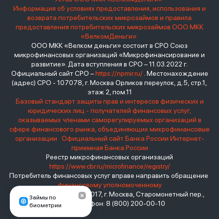
Информация об условиях предоставления, использования и
возврата потребительских микрозаймов и правила
предоставления потребительских микрозаймов ООО МКК
«ВелкомДеньги»
ООО МКК «Велком деньги» состоит в СРО Союз
микрофинансовых организаций «Микрофинансирование и
развитие». Дата вступления в СРО – 11.03.2022 г.
Официальный сайт СРО –
https://npmir.ru/
. Местонахождение
(адрес) СРО - 107078, г. Москва Орликов переулок, д.5, стр.1,
этаж 2, пом.11
Базовый стандарт защиты прав и интересов физических и
юридических лиц - получателей финансовых услуг,
оказываемых членами саморегулируемых организаций в
сфере финансового рынка, объединяющих микрофинансовые
организации
Официальный сайт Банка России
Интернет-
приемная Банка России
Реестр микрофинансовых организаций
https://www.cbr.ru/microfinance/registry/
Потребитель финансовых услуг вправе направить обращение
финансовому уполномоченному
Место нахождения: 119017, г. Москва, Старомонетный пер.,
Займы по
дом 3 Телефон: 8 (800) 200-00-10
биометрии
взять займ - <a href="https://viruchay.ru">выручай</a> -