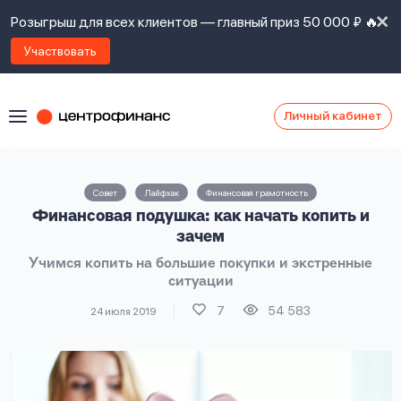
Розыгрыш для всех клиентов — главный приз 50 000 ₽ 🔥
Участвовать
Личный кабинет
Я
согласен(а)
на
Я
Совет
Лайфхак
Финансовая грамотность
ознакомлен
Наши
Финансовая подушка: как начать копить и
с
контакты
правилами
зачем
предоставления
Учимся копить на большие покупки и экстренные
займов
,
ситуации
политикой
Ок
Ок
сайта
,
7
54 583
24 июля 2019
даю
согласие
на
обработку
Задать
личных