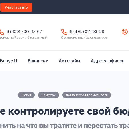
Участвовать
8 (800) 700-37-67
8 (495) 011-03-59
вонок по России бесплатный
Согласно тарифу оператора
Бонус Ц
Вакансии
Автозайм
Адреса офисов
Совет
Лайфхак
Финансовая грамотность
е контролируете свой б
нить на что вы тратите и перестать т