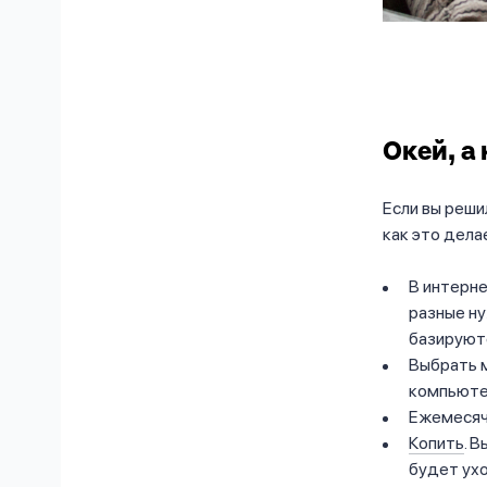
Окей, а
Если вы реши
как это дела
В интерн
разные ну
базируютс
Выбрать м
компьютер
Ежемесяч
Копить
. 
будет ухо