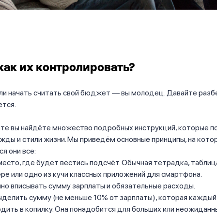
 как их контролировать?
ли начать считать свой бюджет –– вы молодец. Давайте разб
ется.
ете вы найдёте множество подробных инструкций, которые 
жды и стили жизни. Мы приведём основные принципы, на кото
я они все:
есто, где будет вестись подсчёт. Обычная тетрадка, таблиц
е или одно из кучи классных приложений для смартфона.
но вписывать сумму зарплаты и обязательные расходы.
Выделить сумму (не меньше 10% от зарплаты), которая кажды
дить в копилку. Она понадобится для больших или неожиданны