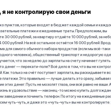
 я не контролирую свои деньги
ко пунктов, которые входят в бюджет каждой семьи и каждо
язательные платежи и ежедневные траты. Предположим, вы
е 30 000 рублей, за квартиру отдаёте 10 000 рублей, за не
 000 рублей. На всё остальное остаётся 16 000 рублей. Врод
ма для самого обычного набора продуктов (если мы всё-таки 
 одного человека), общественный транспорт и недорогую оде
учается, что за неделю до зарплаты на счету начинает гулять
то денег –– перекати-поле? Всё дело в том, что вы не контро
й. Как только на счёт поступает зарплата, вы раскидываете в
 платежи. Это правильно –– лучше делать это сразу, забывая
е этих денег. Пусть не мозолят глаза, они всё равно не ваши.
изнь в удовольствие –– наконец-то можно купить долгождан
ом заведении и починить телефон. По итогу на ежедневные р
сем чуть-чуть, и даже это «чуть-чуть» вы не контролируете.