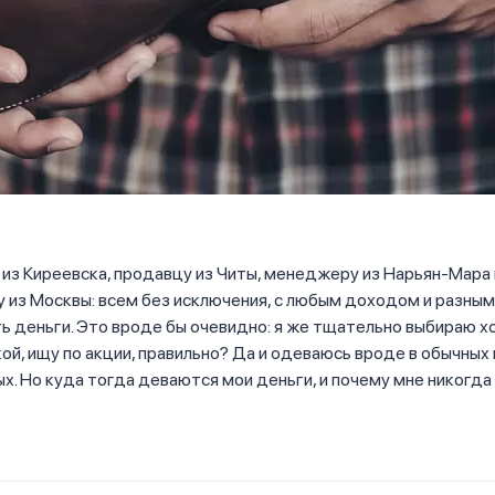
из Киреевска, продавцу из Читы, менеджеру из Нарьян-Мара 
 из Москвы: всем без исключения, с любым доходом и разным
ь деньги. Это вроде бы очевидно: я же тщательно выбираю 
ой, ищу по акции, правильно? Да и одеваюсь вроде в обычных 
. Но куда тогда деваются мои деньги, и почему мне никогда