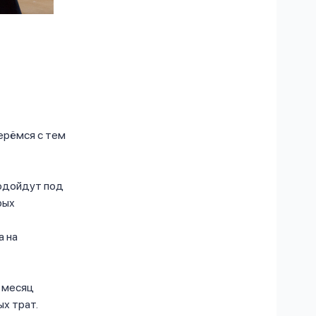
ерёмся с тем
подойдут под
рых
а на
й месяц
х трат.