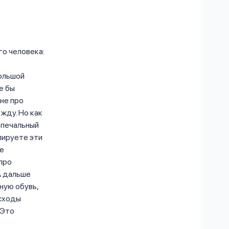
го человека:
большой
е бы
не про
жду. Но как
 печальный
лируете эти
се
 про
 А дальше
ную обувь,
асходы
 Это