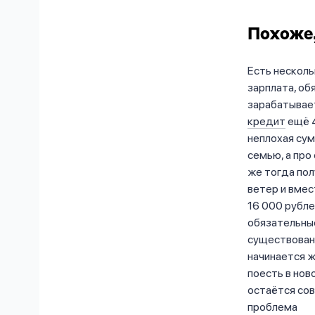
Похоже,
Есть несколь
зарплата, об
зарабатывает
кредит
ещё 4
неплохая сум
семью, а про
же тогда пол
ветер и вмес
16 000 рубле
обязательные
существовани
начинается ж
поесть в нов
остаётся сов
проблема