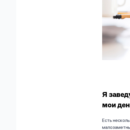
Я завед
мои ден
Есть нескол
малозаметные