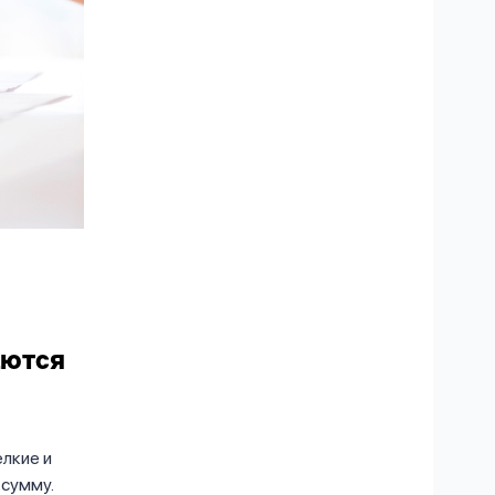
аются
елкие и
 сумму.