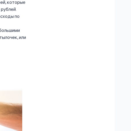
лей, которые
 рублей.
асходы по
 большими
тылочек, или