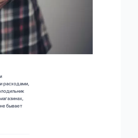
и
и расходами,
холодильник
магазинах,
 не бывает