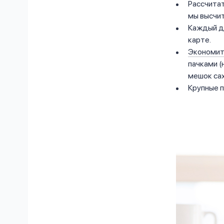
Рассчитат
мы высчит
Каждый де
карте.
Экономит
пачками (
мешок сах
Крупные п