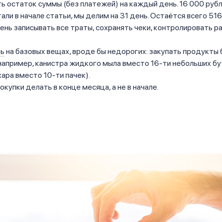
ь остаток суммы (без платежей) на каждый день. 16 000 руб
али в начале статьи, мы делим на 31 день. Остаётся всего 516
нь записывать все траты, сохранять чеки, контролировать р
ь
на базовых вещах, вроде бы недорогих: закупать продукты
например, канистра жидкого мыла вместо 16-ти небольших бу
ара вместо 10-ти пачек).
окупки делать в конце месяца, а не в начале.