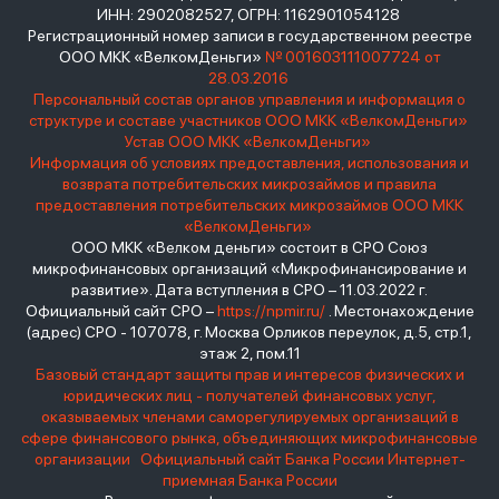
ИНН: 2902082527, ОГРН: 1162901054128
Регистрационный номер записи в государственном реестре
ООО МКК «ВелкомДеньги»
№ 001603111007724 от
28.03.2016
Персональный состав органов управления и информация о
структуре и составе участников ООО МКК «ВелкомДеньги»
Устав ООО МКК «ВелкомДеньги»
Информация об условиях предоставления, использования и
возврата потребительских микрозаймов и правила
предоставления потребительских микрозаймов ООО МКК
«ВелкомДеньги»
ООО МКК «Велком деньги» состоит в СРО Союз
микрофинансовых организаций «Микрофинансирование и
развитие». Дата вступления в СРО – 11.03.2022 г.
Официальный сайт СРО –
https://npmir.ru/
. Местонахождение
(адрес) СРО - 107078, г. Москва Орликов переулок, д.5, стр.1,
этаж 2, пом.11
Базовый стандарт защиты прав и интересов физических и
юридических лиц - получателей финансовых услуг,
оказываемых членами саморегулируемых организаций в
сфере финансового рынка, объединяющих микрофинансовые
организации
Официальный сайт Банка России
Интернет-
приемная Банка России