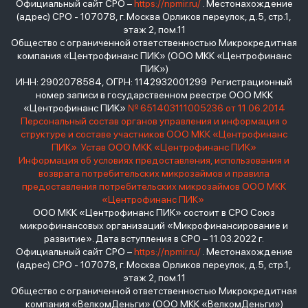
Официальный сайт СРО –
https://npmir.ru/
. Местонахождение
(адрес) СРО - 107078, г. Москва Орликов переулок, д.5, стр.1,
этаж 2, пом.11
Общество с ограниченной ответственностью Микрокредитная
компания «Центрофинанс ПИК» (ООО МКК «Центрофинанс
ПИК»)
ИНН: 2902078584, ОГРН: 1142932001299 Регистрационный
номер записи в государственном реестре ООО МКК
«Центрофинанс ПИК»
№ 651403111005236 от 11.06.2014
Персональный состав органов управления и информация о
структуре и составе участников ООО МКК «Центрофинанс
ПИК»
Устав ООО МКК «Центрофинанс ПИК»
Информация об условиях предоставления, использования и
возврата потребительских микрозаймов и правила
предоставления потребительских микрозаймов ООО МКК
«Центрофинанс ПИК»
ООО МКК «Центрофинанс ПИК» состоит в СРО Союз
микрофинансовых организаций «Микрофинансирование и
развитие». Дата вступления в СРО – 11.03.2022 г.
Официальный сайт СРО –
https://npmir.ru/
. Местонахождение
(адрес) СРО - 107078, г. Москва Орликов переулок, д.5, стр.1,
этаж 2, пом.11
Общество с ограниченной ответственностью Микрокредитная
компания «ВелкомДеньги» (ООО МКК «ВелкомДеньги»)