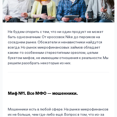
вопрос
данных
Не будем спорить с тем, что ни один продукт не может
быть однозначным. От кроссовок Nike до персиков на
соседнем рынке. Обожатели и ненавистники найдутся
всегда. Но рынок микрофинансовых займов обладает
Ответы
Оформить заявку
каким-то особенным стереотипным ореолом, целым
на
букетом мифов, не имеющим отношения к реальности. Мы
вопросы
решили разобрать некоторые из них.
Войти под другим номером
Миф №1. Все МФО — мошенники.
Мошенники есть в любой сфере. На рынке микрофинансов
их не больше, чем где-либо ещё. Вопрос в том, что из-за