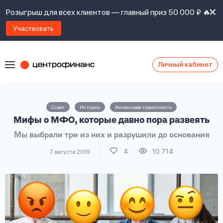
Розыгрыш для всех клиентов — главный приз 50 000 ₽ 🔥
Участвовать
Личный кабинет
Я
согласен(а)
на
Я
Совет
Истории
Финансовая грамотность
ознакомлен
Наши
Мифы о МФО, которые давно пора развеять
с
контакты
правилами
Мы выбрали три из них и разрушили до основания
предоставления
займов
,
4
10 714
7 августа 2019
политикой
Ок
Ок
сайта
,
даю
согласие
на
обработку
Задать
личных