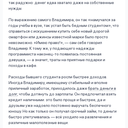
так радужно: денег едва хватало даже на собственные
нужды.
По выражению самого Владимира, он так «намучался за
годы учёбы в вузе, так устал быть бедным студентом», что
справиться с искушением купить себе новый дорогой
смартфон или джинсы известной марки было просто
невозможно. «Имею право!», — сам себе говорил
Владимир. К тому же, у подающего надежды
программиста наконец-то появилась постоянная
девушка, — а значит, траты на приятные подарки и
походы в кафе.
Расходы бывшего студента росли быстрее доходов.
Иногда Владимиру, имеющему стабильный и вполне
приличный заработок, приходилось даже
брать деньги в
долг
, чтобы дотянуть до зарплаты. Он предпочитал взять
кредит наличными: это было проще и быстрее, да и
друзьям уже надоело постоянно выручать беспечного
юношу. Но как только он получал срочный займ, то деньги
быстро улетучивалась — всё уходило на развлечения и
различные малополезные вещи.