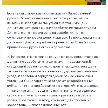
вопрос
данных
Есть такая старая кавказская сказка «Заработанный
рубль». Сюжет её незамысловат: отец хотел, чтобы
ленивый и нерадивый сын узнал «настоящую цену
деньгам», хоть раз в жизни заработав их своим трудом.
Для этого он отправил сына на заработки, но тот
смухлевал и попросил денег у матери. Та пожалела сына и
дала ему рубль, который он и принёс отцу. Отец бросил
Ответы
Оформить заявку
принесённый рубль в огонь и промолчал.
на
«Наверное, кто-то сказал отцу, что я весь день ничего не
вопросы
делал и не заработал эти деньги», — подумал сын. В
Войти под другим номером
следующий раз он нанялся строителем дома: весь день
таскал и отёсывал камни, вместе с другими работниками
укладывал стены и вернулся домой ближе к ночи очень
уставшим. Сын с гордостью отдал отцу заработанный
рубль, но тот… снова бросил его в огонь. «Что ты делаешь,
— закричал сын, — ведь я потратил на него сегодня все
свои силы!», — и принялся голыми руками разгребать
уголья. «Вот теперь я вижу, что ты его действительно
заработал», — сказал довольный отец.