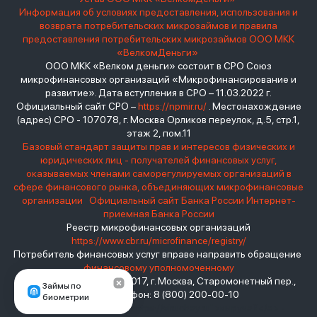
Информация об условиях предоставления, использования и
возврата потребительских микрозаймов и правила
предоставления потребительских микрозаймов ООО МКК
«ВелкомДеньги»
ООО МКК «Велком деньги» состоит в СРО Союз
микрофинансовых организаций «Микрофинансирование и
развитие». Дата вступления в СРО – 11.03.2022 г.
Официальный сайт СРО –
https://npmir.ru/
. Местонахождение
(адрес) СРО - 107078, г. Москва Орликов переулок, д.5, стр.1,
этаж 2, пом.11
Базовый стандарт защиты прав и интересов физических и
юридических лиц - получателей финансовых услуг,
оказываемых членами саморегулируемых организаций в
сфере финансового рынка, объединяющих микрофинансовые
организации
Официальный сайт Банка России
Интернет-
приемная Банка России
Реестр микрофинансовых организаций
https://www.cbr.ru/microfinance/registry/
Потребитель финансовых услуг вправе направить обращение
финансовому уполномоченному
Место нахождения: 119017, г. Москва, Старомонетный пер.,
Займы по
дом 3 Телефон: 8 (800) 200-00-10
биометрии
взять займ - <a href="https://viruchay.ru">выручай</a> -