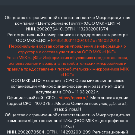
Общество с ограниченной ответственностью Микрокредитная
компания «Центрофинанс Групп» (ООО МКК «ЦФГ»)
ИНН: 2902076410, ОГРН: 1132932001674
Регистрационный номер записи в государственном реестре
ООО МКК «ЦФГ»
№ 651303111004012 от 18.03.2013
Персональный состав органов управления и информация о
структуре и составе участников ООО МКК «ЦФГ»
Устав МКК «ЦФГ»
Информация об условиях предоставления,
использования и возврата потребительских микрозаймов и
правила предоставления потребительских микрозаймов МКК
«ЦФГ»
ООО МКК «ЦФГ» состоит в СРО Союз микрофинансовых
организаций «Микрофинансирование и развитие». Дата
вступления в СРО – 11.03.2022 г.
Официальный сайт СРО –
https://npmir.ru/
. Местонахождение
(адрес) СРО - 107078, г. Москва Орликов переулок, д.5, стр.1,
этаж 2, пом.11
Общество с ограниченной ответственностью Микрокредитная
компания «Центрофинанс ПИК» (ООО МКК «Центрофинанс
ПИК»)
ИНН: 2902078584, ОГРН: 1142932001299 Регистрационный