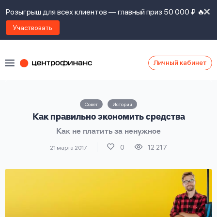
Розыгрыш для всех клиентов — главный приз 50 000 ₽ 🔥
Участвовать
Личный кабинет
Я
согласен(а)
на
Я
Совет
Истории
ознакомлен
Наши
Как правильно экономить средства
с
контакты
правилами
Как не платить за ненужное
предоставления
займов
,
0
12 217
21 марта 2017
политикой
Ок
Ок
сайта
,
даю
согласие
на
обработку
Задать
личных