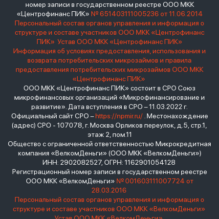
номер записи в государственном реестре ООО МКК
«Центрофинанс ПИК»
№ 651403111005236 от 11.06.2014
Персональный состав органов управления и информация о
структуре и составе участников ООО МКК «Центрофинанс
ПИК»
Устав ООО МКК «Центрофинанс ПИК»
Информация об условиях предоставления, использования и
возврата потребительских микрозаймов и правила
предоставления потребительских микрозаймов ООО МКК
«Центрофинанс ПИК»
ООО МКК «Центрофинанс ПИК» состоит в СРО Союз
микрофинансовых организаций «Микрофинансирование и
развитие». Дата вступления в СРО – 11.03.2022 г.
Официальный сайт СРО –
https://npmir.ru/
. Местонахождение
(адрес) СРО - 107078, г. Москва Орликов переулок, д.5, стр.1,
этаж 2, пом.11
Общество с ограниченной ответственностью Микрокредитная
компания «ВелкомДеньги» (ООО МКК «ВелкомДеньги»)
ИНН: 2902082527, ОГРН: 1162901054128
Регистрационный номер записи в государственном реестре
ООО МКК «ВелкомДеньги»
№ 001603111007724 от
28.03.2016
Персональный состав органов управления и информация о
структуре и составе участников ООО МКК «ВелкомДеньги»
Устав ООО МКК «ВелкомДеньги»