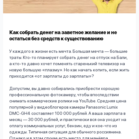
вопрос
данных
Как собрать денег на заветное желание и не
остаться без средств к существованию
У каждого в жизни есть мечта. Большая мечта — большие
траты. Кто-то планирует собрать денег на отпуск на Бали,
Ответы
Оформить заявку
а кто-то давно хочет поменять старенький телевизор на
на
новую большую «плазму». Но как начать копить, если жить
вопросы
приходится «от зарплаты до зарплаты»?
Войти под другим номером
Допустим, вы давно собирались приобрести хорошую
профессиональную фотокамеру, чтобы впоследствии
снимать коммерческие ролики на YouTube. Средняя цена
популярной у видеоблогеров камеры Panasonic Lumix
DMC-GH4 составляет 100 000 рублей. А ваша зарплата в
месяц — 30 000 рублей, и практически вся она уходит на
оплату коммунальных услуг, бензин, еду и кое-что из
одежды. Типичная ситуация для обычного россиянина.
Однако и в этом случае есть место для манёвра.