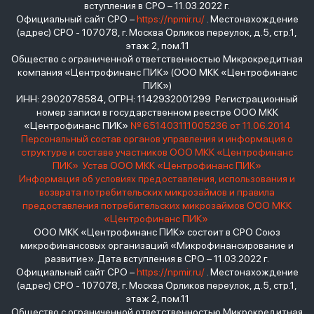
вступления в СРО – 11.03.2022 г.
Официальный сайт СРО –
https://npmir.ru/
. Местонахождение
(адрес) СРО - 107078, г. Москва Орликов переулок, д.5, стр.1,
этаж 2, пом.11
Общество с ограниченной ответственностью Микрокредитная
компания «Центрофинанс ПИК» (ООО МКК «Центрофинанс
ПИК»)
ИНН: 2902078584, ОГРН: 1142932001299 Регистрационный
номер записи в государственном реестре ООО МКК
«Центрофинанс ПИК»
№ 651403111005236 от 11.06.2014
Персональный состав органов управления и информация о
структуре и составе участников ООО МКК «Центрофинанс
ПИК»
Устав ООО МКК «Центрофинанс ПИК»
Информация об условиях предоставления, использования и
возврата потребительских микрозаймов и правила
предоставления потребительских микрозаймов ООО МКК
«Центрофинанс ПИК»
ООО МКК «Центрофинанс ПИК» состоит в СРО Союз
микрофинансовых организаций «Микрофинансирование и
развитие». Дата вступления в СРО – 11.03.2022 г.
Официальный сайт СРО –
https://npmir.ru/
. Местонахождение
(адрес) СРО - 107078, г. Москва Орликов переулок, д.5, стр.1,
этаж 2, пом.11
Общество с ограниченной ответственностью Микрокредитная