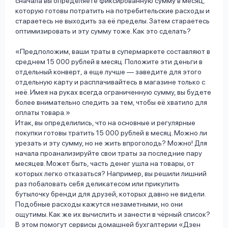
сначала вы определяете фиксированную сумму в месяц,
которую готовы потратить на потребительские расходы и
стараетесь не выходить за её пределы. Затем стараетесь
оптимизировать и эту сумму тоже. Как это сделать?
Предположим, ваши траты в супермаркете составляют в
среднем 15 000 рублей в месяц. Положите эти деньги в
отдельный конверт, а еще лучше — заведите для этого
отдельную карту и расплачивайтесь в магазине только с
неё. Имея на руках всегда ограниченную сумму, вы будете
более внимательно следить за тем, чтобы её хватило для
оплаты товара.
Итак, вы определились, что на основные и регулярные
покупки готовы тратить 15 000 рублей в месяц. Можно ли
урезать и эту сумму, но не жить впроголодь? Можно! Для
начала проанализируйте свои траты за последние пару
месяцев. Может быть, часть денег ушла на товары, от
которых легко отказаться? Например, вы решили лишний
раз побаловать себя деликатесом или прикупить
бутылочку бренди для друзей, которых давно не видели.
Подобные расходы кажутся незаметными, но они
ощутимы. Как же их вычислить и занести в чёрный список?
В этом помогут сервисы домашней бухгалтерии
«Дзен