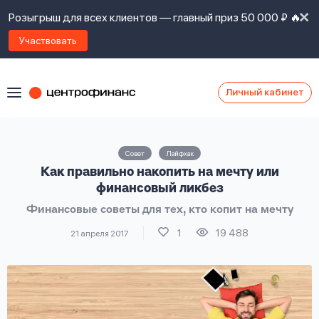
Розыгрыш для всех клиентов — главный приз 50 000 ₽ 🔥
Участвовать
Личный кабинет
Я
согласен(а)
на
Я
Совет
Лайфхак
ознакомлен
Наши
Как правильно накопить на мечту или
с
контакты
правилами
финансовый ликбез
предоставления
Финансовые советы для тех, кто копит на мечту
займов
,
политикой
1
19 488
21 апреля 2017
Ок
Ок
сайта
,
даю
согласие
на
обработку
Задать
личных