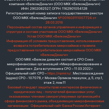
компания «ВелкомДеньги» (ООО МКК «ВелкомДеньги»)
ИНН: 2902082527, ОГРН: 1162901054128
Регистрационный номер записи в государственном реестре
ООО МКК «ВелкомДеньги»
№ 001603111007724 от
28.03.2016
Персональный состав органов управления и информация о
структуре и составе участников ООО МКК «ВелкомДеньги»
Устав ООО МКК «ВелкомДеньги»
Информация об условиях предоставления, использования и
возврата потребительских микрозаймов и правила
предоставления потребительских микрозаймов ООО МКК
«ВелкомДеньги»
ООО МКК «Велком деньги» состоит в СРО Союз
микрофинансовых организаций «Микрофинансирование и
развитие». Дата вступления в СРО – 11.03.2022 г.
Официальный сайт СРО –
https://npmir.ru/
. Местонахождение
(адрес) СРО - 107078, г. Москва Орликов переулок, д.5, стр.1,
этаж 2, пом.11
Базовый стандарт защиты прав и интересов физических и
юридических лиц - получателей финансовых услуг,
оказываемых членами саморегулируемых организаций в
сфере финансового рынка, объединяющих микрофинансовые
организации
Официальный сайт Банка России
Интернет-