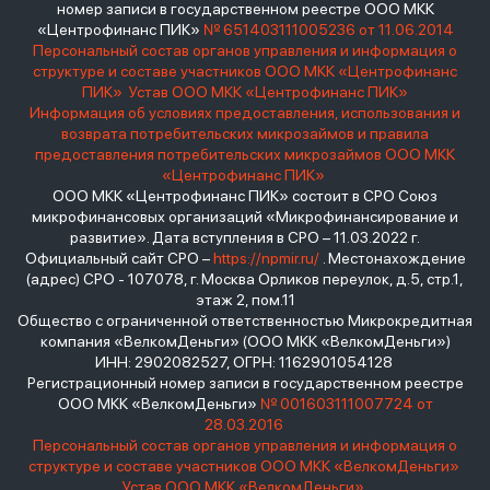
номер записи в государственном реестре ООО МКК
«Центрофинанс ПИК»
№ 651403111005236 от 11.06.2014
Персональный состав органов управления и информация о
структуре и составе участников ООО МКК «Центрофинанс
ПИК»
Устав ООО МКК «Центрофинанс ПИК»
Информация об условиях предоставления, использования и
возврата потребительских микрозаймов и правила
предоставления потребительских микрозаймов ООО МКК
«Центрофинанс ПИК»
ООО МКК «Центрофинанс ПИК» состоит в СРО Союз
микрофинансовых организаций «Микрофинансирование и
развитие». Дата вступления в СРО – 11.03.2022 г.
Официальный сайт СРО –
https://npmir.ru/
. Местонахождение
(адрес) СРО - 107078, г. Москва Орликов переулок, д.5, стр.1,
этаж 2, пом.11
Общество с ограниченной ответственностью Микрокредитная
компания «ВелкомДеньги» (ООО МКК «ВелкомДеньги»)
ИНН: 2902082527, ОГРН: 1162901054128
Регистрационный номер записи в государственном реестре
ООО МКК «ВелкомДеньги»
№ 001603111007724 от
28.03.2016
Персональный состав органов управления и информация о
структуре и составе участников ООО МКК «ВелкомДеньги»
Устав ООО МКК «ВелкомДеньги»