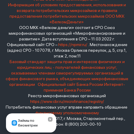
Информация об условиях предоставления, использования и
возврата потребительских микрозаймов и правила
предоставления потребительских микрозаймов ООО МКК
«ВелкомДеньги»
ООО МКК «Велком деньги» состоит в СРО Союз
микрофинансовых организаций «Микрофинансирование и
развитие». Дата вступления в СРО – 11.03.2022 г.
Официальный сайт СРО –
https://npmir.ru/
. Местонахождение
(адрес) СРО - 107078, г. Москва Орликов переулок, д.5, стр.1,
этаж 2, пом.11
Базовый стандарт защиты прав и интересов физических и
юридических лиц - получателей финансовых услуг,
оказываемых членами саморегулируемых организаций в
сфере финансового рынка, объединяющих микрофинансовые
организации
Официальный сайт Банка России
Интернет-
приемная Банка России
Реестр микрофинансовых организаций
https://www.cbr.ru/microfinance/registry/
Потребитель финансовых услуг вправе направить обращение
финансовому уполномоченному
Место нахождения: 119017, г. Москва, Старомонетный пер.,
Займы по
дом 3 Телефон: 8 (800) 200-00-10
биометрии
взять займ - <a href="https://viruchay.ru">выручай</a> -