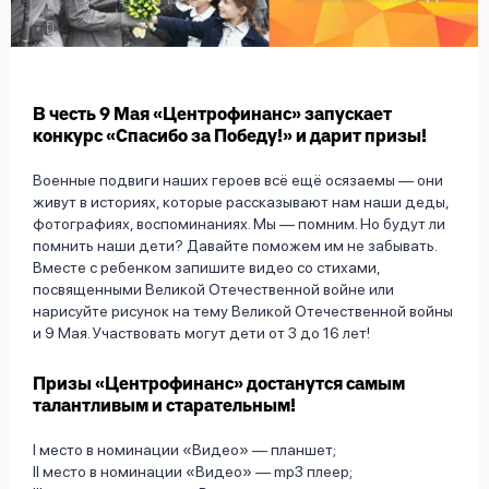
вопрос
данных
В честь 9 Мая «Центрофинанс» запускает
конкурс «Спасибо за Победу!» и дарит призы!
Военные подвиги наших героев всё ещё осязаемы — они
живут в историях, которые рассказывают нам наши деды,
Ответы
Оформить заявку
фотографиях, воспоминаниях. Мы — помним. Но будут ли
на
помнить наши дети? Давайте поможем им не забывать.
вопросы
Вместе с ребенком запишите видео со стихами,
Войти под другим номером
посвященными Великой Отечественной войне или
нарисуйте рисунок на тему Великой Отечественной войны
и 9 Мая. Участвовать могут дети от 3 до 16 лет!
Призы «Центрофинанс» достанутся самым
талантливым и старательным!
I место в номинации «Видео» — планшет;
II место в номинации «Видео» — mp3 плеер;