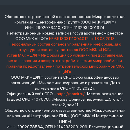
Общество с ограниченной ответственностью Микрокредитная
компания «Центрофинанс Групп» (ООО МКК «ЦФГ»)
ИНН: 2902076410, ОГРН: 1132932001674
Регистрационный номер записи в государственном реестре
ООО МКК «ЦФГ»
№ 651303111004012 от 18.03.2013
Персональный состав органов управления и информация о
структуре и составе участников ООО МКК «ЦФГ»
Устав МКК «ЦФГ»
Информация об условиях предоставления,
использования и возврата потребительских микрозаймов и
правила предоставления потребительских микрозаймов МКК
«ЦФГ»
ООО МКК «ЦФГ» состоит в СРО Союз микрофинансовых
организаций «Микрофинансирование и развитие». Дата
вступления в СРО – 11.03.2022 г.
Официальный сайт СРО –
https://npmir.ru/
. Местонахождение
(адрес) СРО - 107078, г. Москва Орликов переулок, д.5, стр.1,
этаж 2, пом.11
Общество с ограниченной ответственностью Микрокредитная
компания «Центрофинанс ПИК» (ООО МКК «Центрофинанс
ПИК»)
ИНН: 2902078584, ОГРН: 1142932001299 Регистрационный