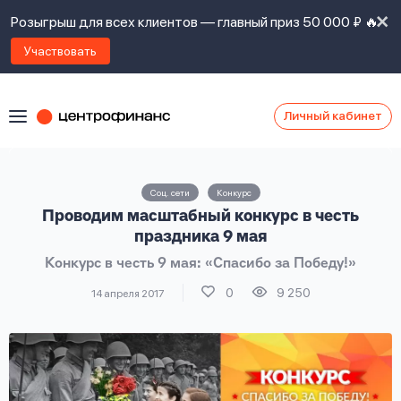
Розыгрыш для всех клиентов — главный приз 50 000 ₽ 🔥
Участвовать
Личный кабинет
Я
согласен(а)
на
Я
Соц. сети
Конкурс
ознакомлен
Наши
Проводим масштабный конкурс в честь
с
контакты
правилами
праздника 9 мая
предоставления
Конкурс в честь 9 мая: «Спасибо за Победу!»
займов
,
политикой
0
9 250
14 апреля 2017
Ок
Ок
сайта
,
даю
согласие
на
обработку
Задать
личных