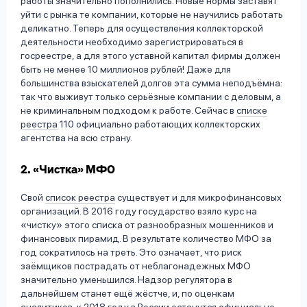
работы значительно пополнились. Новые нормы заставят
уйти с рынка те компании, которые не научились работать
деликатно. Теперь для осуществления коллекторской
деятельности необходимо зарегистрироваться в
госреестре, а для этого уставной капитал фирмы должен
быть не менее 10 миллионов рублей! Даже для
большинства взыскателей долгов эта сумма неподъёмна:
так что выживут только серьёзные компании с деловым, а
не криминальным подходом к работе. Сейчас в
списке
реестра
110 официально работающих коллекторских
агентства на всю страну.
2. «Чистка» МФО
Свой
список реестра
существует и для микрофинансовых
организаций. В 2016 году государство взяло курс на
«чистку» этого списка от разнообразных мошенников и
финансовых пирамид. В результате количество МФО за
год сократилось на треть. Это означает, что риск
заёмщиков пострадать от неблагонадежных МФО
значительно уменьшился. Надзор регулятора в
дальнейшем станет ещё жёстче, и, по оценкам