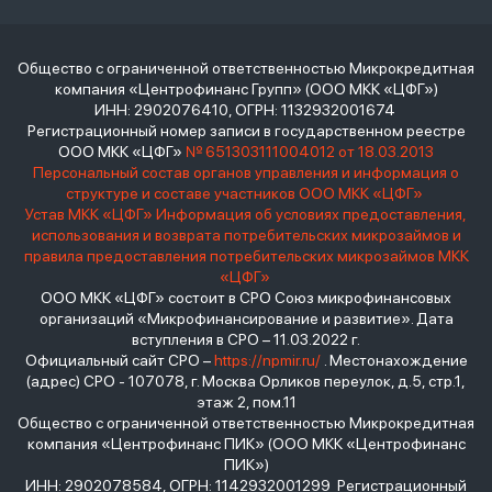
Общество с ограниченной ответственностью Микрокредитная
компания «Центрофинанс Групп» (ООО МКК «ЦФГ»)
ИНН: 2902076410, ОГРН: 1132932001674
Регистрационный номер записи в государственном реестре
ООО МКК «ЦФГ»
№ 651303111004012 от 18.03.2013
Персональный состав органов управления и информация о
структуре и составе участников ООО МКК «ЦФГ»
Устав МКК «ЦФГ»
Информация об условиях предоставления,
использования и возврата потребительских микрозаймов и
правила предоставления потребительских микрозаймов МКК
«ЦФГ»
ООО МКК «ЦФГ» состоит в СРО Союз микрофинансовых
организаций «Микрофинансирование и развитие». Дата
вступления в СРО – 11.03.2022 г.
Официальный сайт СРО –
https://npmir.ru/
. Местонахождение
(адрес) СРО - 107078, г. Москва Орликов переулок, д.5, стр.1,
этаж 2, пом.11
Общество с ограниченной ответственностью Микрокредитная
компания «Центрофинанс ПИК» (ООО МКК «Центрофинанс
ПИК»)
ИНН: 2902078584, ОГРН: 1142932001299 Регистрационный