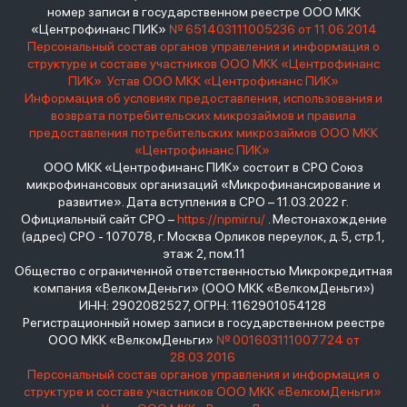
номер записи в государственном реестре ООО МКК
«Центрофинанс ПИК»
№ 651403111005236 от 11.06.2014
Персональный состав органов управления и информация о
структуре и составе участников ООО МКК «Центрофинанс
ПИК»
Устав ООО МКК «Центрофинанс ПИК»
Информация об условиях предоставления, использования и
возврата потребительских микрозаймов и правила
предоставления потребительских микрозаймов ООО МКК
«Центрофинанс ПИК»
ООО МКК «Центрофинанс ПИК» состоит в СРО Союз
микрофинансовых организаций «Микрофинансирование и
развитие». Дата вступления в СРО – 11.03.2022 г.
Официальный сайт СРО –
https://npmir.ru/
. Местонахождение
(адрес) СРО - 107078, г. Москва Орликов переулок, д.5, стр.1,
этаж 2, пом.11
Общество с ограниченной ответственностью Микрокредитная
компания «ВелкомДеньги» (ООО МКК «ВелкомДеньги»)
ИНН: 2902082527, ОГРН: 1162901054128
Регистрационный номер записи в государственном реестре
ООО МКК «ВелкомДеньги»
№ 001603111007724 от
28.03.2016
Персональный состав органов управления и информация о
структуре и составе участников ООО МКК «ВелкомДеньги»