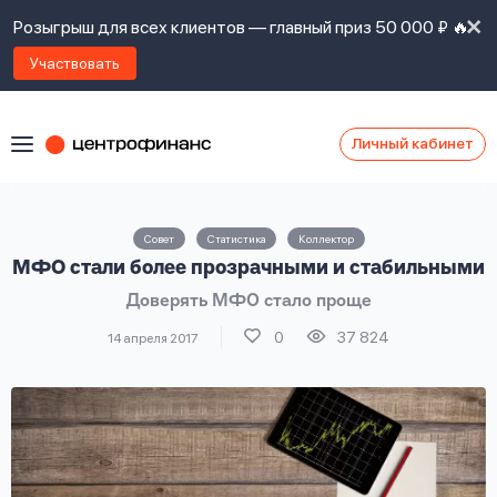
Розыгрыш для всех клиентов — главный приз 50 000 ₽ 🔥
Участвовать
Личный кабинет
Я
согласен(а)
на
Я
Совет
Статистика
Коллектор
ознакомлен
Наши
МФО стали более прозрачными и стабильными
с
контакты
правилами
Доверять МФО стало проще
предоставления
займов
,
0
37 824
14 апреля 2017
политикой
Ок
Ок
сайта
,
даю
согласие
на
обработку
Задать
личных