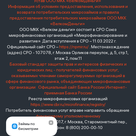
Устав ООО МКК «ВелкомДеньги»
Информация об условиях предоставления, использования и
возврата потребительских микрозаймов и правила
предоставления потребительских микрозаймов ООО МКК
«ВелкомДеньги»
ООО МКК «Велком деньги» состоит в СРО Союз
микрофинансовых организаций «Микрофинансирование и
развитие». Дата вступления в СРО – 11.03.2022 г.
Официальный сайт СРО –
https://npmir.ru/
. Местонахождение
(адрес) СРО - 107078, г. Москва Орликов переулок, д.5, стр.1,
этаж 2, пом.11
Базовый стандарт защиты прав и интересов физических и
юридических лиц - получателей финансовых услуг,
оказываемых членами саморегулируемых организаций в
сфере финансового рынка, объединяющих микрофинансовые
организации
Официальный сайт Банка России
Интернет-
приемная Банка России
Реестр микрофинансовых организаций
https://www.cbr.ru/microfinance/registry/
Потребитель финансовых услуг вправе направить обращение
финансовому уполномоченному
Место нахождения: 119017, г. Москва, Старомонетный пер.,
Займы по
дом 3 Телефон: 8 (800) 200-00-10
биометрии
взять займ - <a href="https://viruchay.ru">выручай</a> -