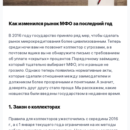
вопрос
данных
Как изменился рынок МФО за последний год
В 2016 году государство приняло ряд мер, чтобы сделать
рынок микрокредитования более цивилизованным. Теперь
среди ночи вам не позвонит коллектор с угрозами, а в
почтовом ящике вы не обнаружите письмо с требованием
Ответы
Оформить заявку
об уплате «скрытых» процентов. Порядочному заёмщику,
на
который тщательно выбирает МФО, это и раньше не
вопросы
грозило. Однако теперь появились нормативные акты,
Войти под другим номером
которые сделали отношения между заимодателем и
должником более прозрачными и понятными. А значит,
доверять друг другу стало проще. Мы расскажем, какие
новшества были введены государством в недавнее время.
1. Закон о коллекторах
Правила для коллекторов ужесточились с середины 2016
г., а с 1 января текущего года ограничения на их методы