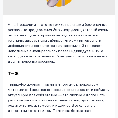
вопрос
данных
E-mail-рассылки — это не только про спам и бесконечные
рекламные предложения. Это инструмент, который очень
похож на когда-то привычные подписки на газеты и
журналы: адресат сам выбирает что ему интересно, и
информация доставляется ему напрямую. Это делает
Ответы
Оформить заявку
наполнение e-mail-рассылок более индивидуальным, а
часто даже эксклюзивным. Советуем подписаться на эти
на
десять полезных рассылок.
вопросы
Войти под другим номером
Т—Ж
Тинькофф-журнал — крупный портал с множеством
материалов. Ежедневно выходит около десяти, и поймать
актуальную для себя статью — это сложно и долго. Есть
удобные рассылки по темам: инвестиции, путешествия,
родительство, автомобили и другое. Всё связано с
денежным аспектом тем. Подписка бесплатная.