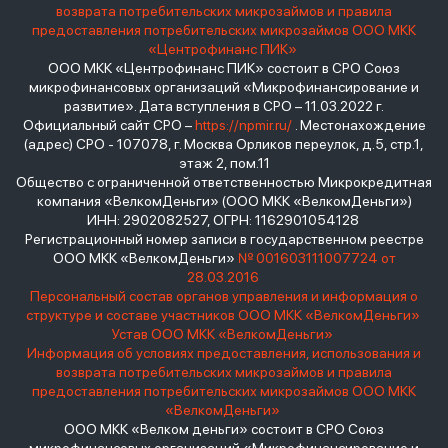
возврата потребительских микрозаймов и правила
предоставления потребительских микрозаймов ООО МКК
«Центрофинанс ПИК»
ООО МКК «Центрофинанс ПИК» состоит в СРО Союз
микрофинансовых организаций «Микрофинансирование и
развитие». Дата вступления в СРО – 11.03.2022 г.
Официальный сайт СРО –
https://npmir.ru/
. Местонахождение
(адрес) СРО - 107078, г. Москва Орликов переулок, д.5, стр.1,
этаж 2, пом.11
Общество с ограниченной ответственностью Микрокредитная
компания «ВелкомДеньги» (ООО МКК «ВелкомДеньги»)
ИНН: 2902082527, ОГРН: 1162901054128
Регистрационный номер записи в государственном реестре
ООО МКК «ВелкомДеньги»
№ 001603111007724 от
28.03.2016
Персональный состав органов управления и информация о
структуре и составе участников ООО МКК «ВелкомДеньги»
Устав ООО МКК «ВелкомДеньги»
Информация об условиях предоставления, использования и
возврата потребительских микрозаймов и правила
предоставления потребительских микрозаймов ООО МКК
«ВелкомДеньги»
ООО МКК «Велком деньги» состоит в СРО Союз