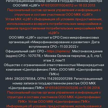
Регистрационный номер записи в государственном реестре
ООО МКК «ЦФГ»
№ 651303111004012 от 18.03.2013
Персональный состав органов управления и информация о
структуре и составе участников ООО МКК «ЦФГ»
Устав МКК «ЦФГ»
Информация об условиях предоставления,
использования и возврата потребительских микрозаймов и
правила предоставления потребительских микрозаймов МКК
«ЦФГ»
ООО МКК «ЦФГ» состоит в СРО Союз микрофинансовых
организаций «Микрофинансирование и развитие». Дата
вступления в СРО – 11.03.2022 г.
Официальный сайт СРО –
https://npmir.ru/
. Местонахождение
(адрес) СРО - 107078, г. Москва Орликов переулок, д.5, стр.1,
этаж 2, пом.11
Общество с ограниченной ответственностью Микрокредитная
компания «Центрофинанс ПИК» (ООО МКК «Центрофинанс
ПИК»)
ИНН: 2902078584, ОГРН: 1142932001299 Регистрационный
номер записи в государственном реестре ООО МКК
«Центрофинанс ПИК»
№ 651403111005236 от 11.06.2014
Персональный состав органов управления и информация о
структуре и составе участников ООО МКК «Центрофинанс
ПИК»
Устав ООО МКК «Центрофинанс ПИК»
Информация об условиях предоставления, использования и