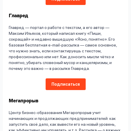
Главред
Главред — портал о работе с текстом, а его автор —
Максим Ильяхов, который написал книгу «Пиши,
сокращай» и недавно вышедшую «Ясно, понятно». Его
базовая бесплатная e-mail-рассылка — самое основное,
что нужно знать, если контактируешь с текстом,
профессионально или нет. Как доносить мысли чётко и
понятно, убирать словесный мусор и канцеляризмы, и
почему это важно — в рассылке Главреда.
Подписаться
Мегапрорыв
Центр бизнес-образования Мегаропрорыв учит
начинающих и продолжающих предпринимателей: как
запустить своё дело, как вывести его на новый уровень,
как эффективно им управлять, и т.д. Рассылка — о важных