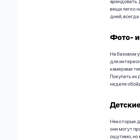
арендовать. 
вещи легко н
дней, всегда
Фото- 
На базовом 
для интересн
камерами тип
Покупать их 
неделя обойд
Детски
Некоторые д
они могут пр
ощутимо, но 