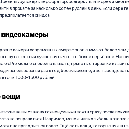
Дрель, шуруповёрт, перфоратор, болгарку, плиткорез и многи
айти в прокате за несколько сотен рублей в день. Если берёте
 предполагается скидка.
и видеокамеры
уровне камеры современных смартфонов снимают более чем д
ого путешествия лучше взять что-то более серьёзное. Напри
а GoPro можно спокойно плавать, прыгать с тарзанки и лазить
ради использования раз в год бессмысленно, а вот арендовать
ётся в 1000-1500 рублей.
е вещи
етские вещи становятся ненужными почти сразу после покуп
осто не понравиться. Например, манеж или колыбель-качалка 
могут не пригодиться вовсе. Ещё есть вещи, которые нужны т