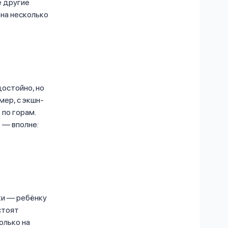
е другие
 на несколько
остойно, но
мер, с экшн-
 по горам.
 — вполне:
ки — ребёнку
стоят
олько на