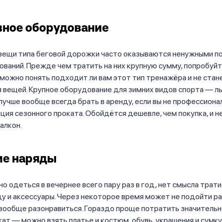
ное оборудование
вещи типа беговой дорожки часто оказываются ненужными по
ований. Прежде чем тратить на них крупную сумму, попробуйт
ожно понять подходит ли вам этот тип тренажёра и не стане
 вещей. Крупное оборудование для зимних видов спорта — л
учше вообще всегда брать в аренду, если вы не профессионал
ция сезонного проката. Обойдётся дешевле, чем покупка, и н
алкон.
ие наряды
но одеться в вечернее всего пару раз в год, нет смысла трати
у и аксессуары. Через некоторое время может не подойти ра
 вообще разонравиться. Гораздо проще потратить значитель
кат — можно взять платье и костюм, обувь, украшения и сумку