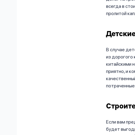
всегда в сто
пролитой кап
Детски
В случае де
из дорогого
китайскими н
приятно, и к
качественный
потраченные 
Строит
Если вам пр
будет выгодн