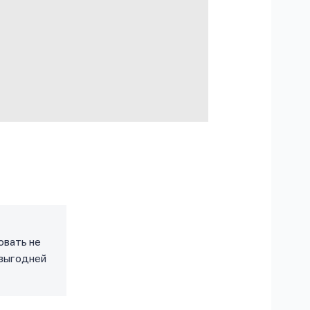
овать не
 выгодней