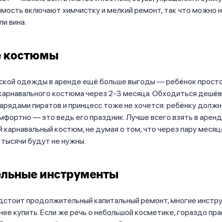
имость включают химчистку и мелкий ремонт, так что можно 
ли вина.
е костюмы
тской одежды в аренде ещё больше выгоды — ребёнок прост
 карнавального костюма через 2-3 месяца. Обходиться дешё
арядами пиратов и принцесс тоже не хочется: ребёнку должн
омфортно — это ведь его праздник. Лучше всего взять в арен
 карнавальный костюм, не думая о том, что через пару месяц
тысячи будут не нужны.
ельные инструменты
едстоит продолжительный капитальный ремонт, многие инстр
ее купить. Если же речь о небольшой косметике, гораздо пр