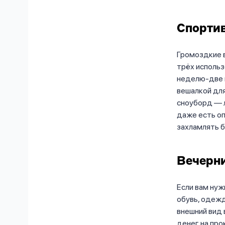
Спортив
Громоздкие 
трёх использ
неделю-две м
вешалкой для
сноуборд — л
даже есть оп
захламлять б
Вечерн
Если вам нуж
обувь, одежд
внешний вид
денег на про