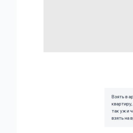
Взять в а
квартиру,
так уж и 
взять на 