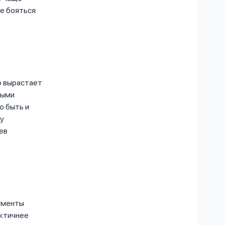
не бояться
о вырастает
выми
о быть и
ду
ев
ументы
актичнее