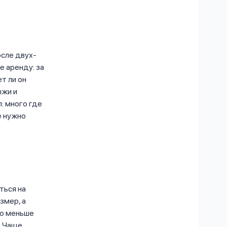
сле двух-
е аренду: за
т ли он
ыжи и
: много где
е нужно
ться на
змер, а
но меньше
. Чаще