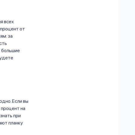
я всех
 процент от
ям: за
есть
а большие
будете
одно. Если вы
 процент на
узнать при
ают планку