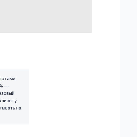
артами.
 % —
азовый
 клиенту
атывать на