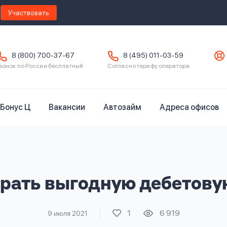
Участвовать
8 (800) 700-37-67
8 (495) 011-03-59
вонок по России бесплатный
Согласно тарифу оператора
Бонус Ц
Вакансии
Автозайм
Адреса офисов
рать выгодную дебетову
1
6 919
9 июля 2021