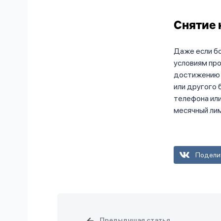
Снятие 
Даже если бо
условиям про
достижению 
или другого 
телефона или
месячный лим
Подели
Предыдущая статья