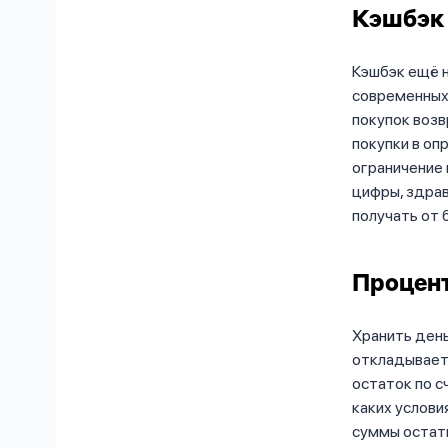
Кэшбэк
Кэшбэк ещё н
современных 
покупок возв
покупки в оп
ограничение 
цифры, здрав
получать от 
Процент
Хранить деньг
откладываете
остаток по с
каких услови
суммы остатк