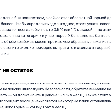
едавно был новшеством, а сейчас стал абсолютной нормой дл
банков. Чтобы определить где выгоднее, стоит узнать какой
ращается всегда (обычно это 0,5 % или 1 %), а какой — по акци
ределённых категориях и у партнёров. У большинства банков 
на объём кэшбэка в месяц: прежде чем обращать внимание н
о оцените сколько примерно вы тратите и сколько в теории 
банка.
 на остаток
и не в диване, а на карте — это не только безопасно, но и выг
 на пенсию или подушку безопасности, обратите внимание на
чёту — он должен быть в районе 3-4 % в месяц. Также стоит 
ях процент вообще начисляется: некоторые банки устанавлив
а, некоторые — сумму трат в месяц.