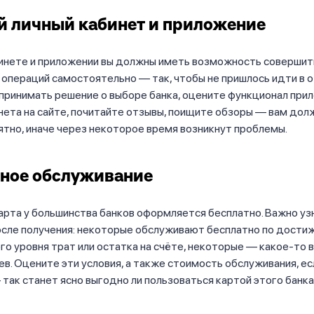
 личный кабинет и приложение
бинете и приложении вы должны иметь возможность совершит
операций самостоятельно — так, чтобы не пришлось идти в 
ринимать решение о выборе банка, оцените функционал прил
нета на сайте, почитайте отзывы, поищите обзоры — вам дол
ятно, иначе через некоторое время возникнут проблемы.
ное обслуживание
рта у большинства банков оформляется бесплатно. Важно уз
осле получения: некоторые обслуживают бесплатно по дости
о уровня трат или остатка на счёте, некоторые — какое-то в
в. Оцените эти условия, а также стоимость обслуживания, ес
так станет ясно выгодно ли пользоваться картой этого банка