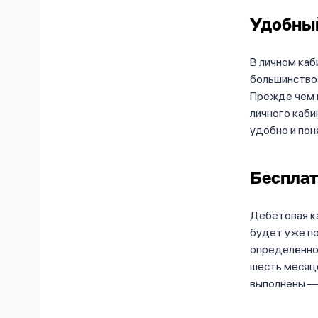
Удобный
В личном ка
большинство 
Прежде чем п
личного каби
удобно и пон
Бесплат
Дебетовая ка
будет уже п
определённог
шесть месяце
выполнены — 