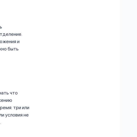
ь
отделение.
ожения и
жно быть
нать что
жению
ремя: три или
ли условия не
.