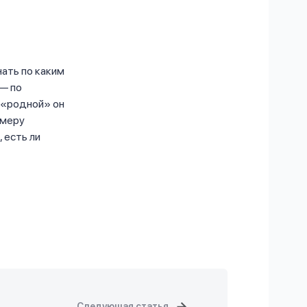
нать по каким
 — по
 «родной» он
омеру
 есть ли
Следующая статья