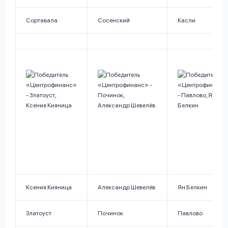
Сортавала
Сосенский
Касли
Ксения Кияница
Александр Шевелёв
Ян Белкин
Златоуст
Починок
Павлово