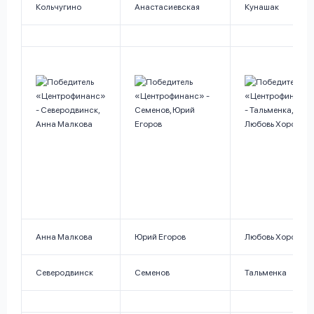
Кольчугино
Анастасиевская
Кунашак
Анна Малкова
Юрий Егоров
Любовь Хоротова
Северодвинск
Семенов
Тальменка