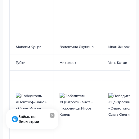
Максим Кущев
Валентина Якунина
Иван Жирохов
Губкин
Никольск
Усть-Катав
Займы по
биометрии