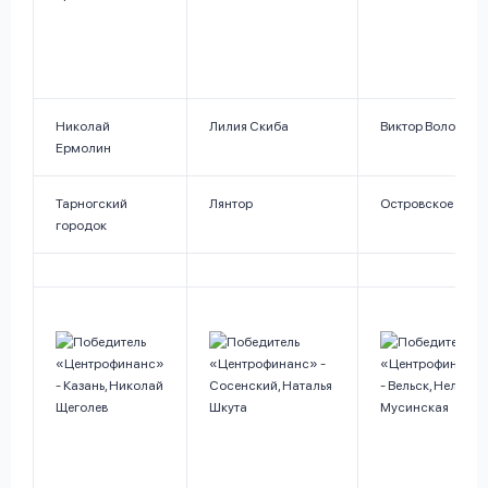
Николай
Лилия Скиба
Виктор Вологжин
Ермолин
Тарногский
Лянтор
Островское
городок