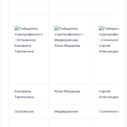
Екатерина
Юлия Фёдорова
Сергей
Торопыгина
Александров
Островское
Медвёдовская
Солнечногорск