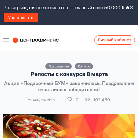
Розыгрыш для всех клиентов — главный приз 50 000 ₽ 🔥
Участвовать
Личный кабинет
Я
согласен(а)
на
Я
Поздравление
Конкурс
ознакомлен
Наши
Репосты с конкурса 8 марта
с
контакты
правилами
Акция «Подарочный БУМ» закончилась. Поздравляем
предоставления
счастливых победителей!
займов
,
политикой
0
102 489
29 августа 2015
Ок
Ок
сайта
,
даю
согласие
на
обработку
Задать
личных