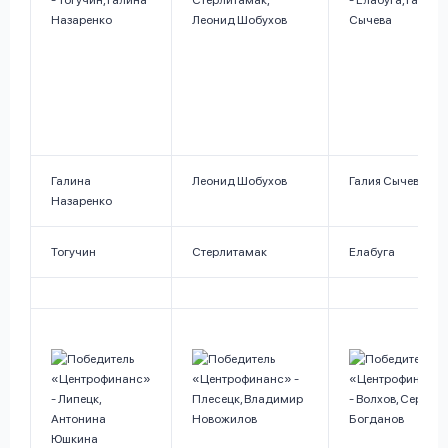
Галина
Леонид Шобухов
Галия Сычева
Назаренко
Тогучин
Стерлитамак
Елабуга