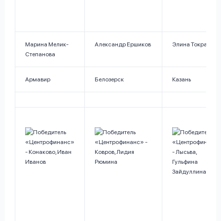
Марина Мелик-
Александр Ершиков
Элина Токранова
Степанова
Армавир
Белозерск
Казань