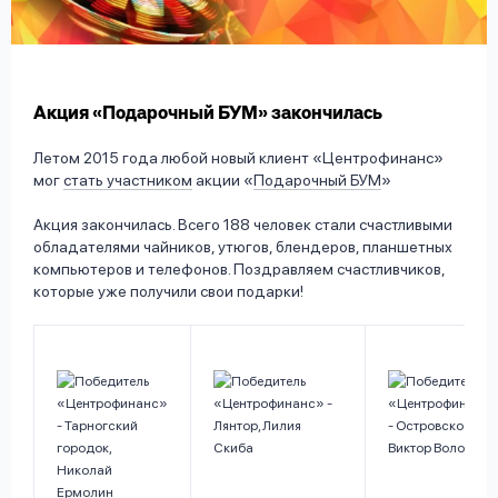
вопрос
данных
Акция «Подарочный БУМ» закончилась
Летом 2015 года любой новый клиент «Центрофинанс»
мог
стать участником
акции «
Подарочный БУМ
»
Ответы
Оформить заявку
Акция закончилась. Всего 188 человек стали счастливыми
на
обладателями чайников, утюгов, блендеров, планшетных
вопросы
компьютеров и телефонов. Поздравляем счастливчиков,
Войти под другим номером
которые уже получили свои подарки!