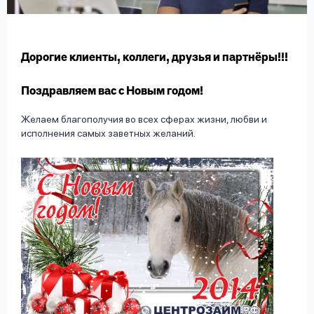
вопрос
данных
Дорогие клиенты, коллеги, друзья и партнёры!!!
Поздравляем вас с Новым годом!
Желаем благополучия во всех сферах жизни, любви и
Ответы
Оформить заявку
исполнения самых заветных желаний.
на
вопросы
Войти под другим номером