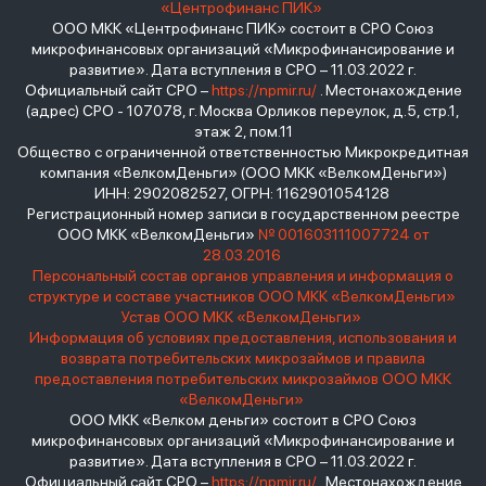
«Центрофинанс ПИК»
ООО МКК «Центрофинанс ПИК» состоит в СРО Союз
микрофинансовых организаций «Микрофинансирование и
развитие». Дата вступления в СРО – 11.03.2022 г.
Официальный сайт СРО –
https://npmir.ru/
. Местонахождение
(адрес) СРО - 107078, г. Москва Орликов переулок, д.5, стр.1,
этаж 2, пом.11
Общество с ограниченной ответственностью Микрокредитная
компания «ВелкомДеньги» (ООО МКК «ВелкомДеньги»)
ИНН: 2902082527, ОГРН: 1162901054128
Регистрационный номер записи в государственном реестре
ООО МКК «ВелкомДеньги»
№ 001603111007724 от
28.03.2016
Персональный состав органов управления и информация о
структуре и составе участников ООО МКК «ВелкомДеньги»
Устав ООО МКК «ВелкомДеньги»
Информация об условиях предоставления, использования и
возврата потребительских микрозаймов и правила
предоставления потребительских микрозаймов ООО МКК
«ВелкомДеньги»
ООО МКК «Велком деньги» состоит в СРО Союз
микрофинансовых организаций «Микрофинансирование и
развитие». Дата вступления в СРО – 11.03.2022 г.
Официальный сайт СРО –
https://npmir.ru/
. Местонахождение