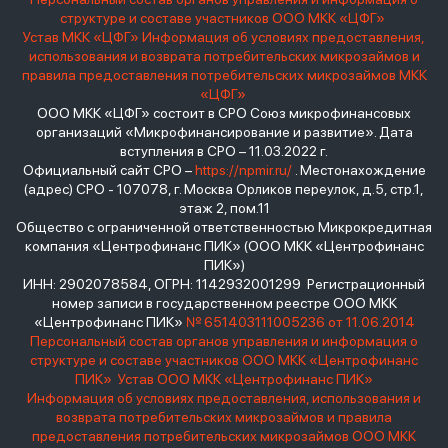
структуре и составе участников ООО МКК «ЦФГ»
Устав МКК «ЦФГ»
Информация об условиях предоставления,
использования и возврата потребительских микрозаймов и
правила предоставления потребительских микрозаймов МКК
«ЦФГ»
ООО МКК «ЦФГ» состоит в СРО Союз микрофинансовых
организаций «Микрофинансирование и развитие». Дата
вступления в СРО – 11.03.2022 г.
Официальный сайт СРО –
https://npmir.ru/
. Местонахождение
(адрес) СРО - 107078, г. Москва Орликов переулок, д.5, стр.1,
этаж 2, пом.11
Общество с ограниченной ответственностью Микрокредитная
компания «Центрофинанс ПИК» (ООО МКК «Центрофинанс
ПИК»)
ИНН: 2902078584, ОГРН: 1142932001299 Регистрационный
номер записи в государственном реестре ООО МКК
«Центрофинанс ПИК»
№ 651403111005236 от 11.06.2014
Персональный состав органов управления и информация о
структуре и составе участников ООО МКК «Центрофинанс
ПИК»
Устав ООО МКК «Центрофинанс ПИК»
Информация об условиях предоставления, использования и
возврата потребительских микрозаймов и правила
предоставления потребительских микрозаймов ООО МКК