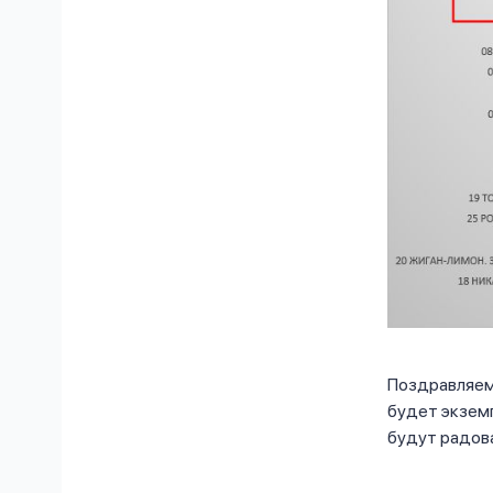
Поздравляем 
будет экземп
будут радова