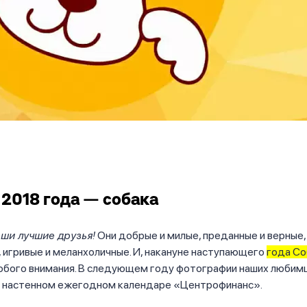
2018 года — собака
ши лучшие друзья!
Они добрые и милые, преданные и верные,
 игривые и меланхоличные. И, накануне наступающего
года Со
обого внимания. В следующем году фотографии наших любим
 настенном ежегодном календаре «Центрофинанс».