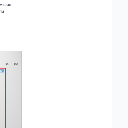
учшие
ли