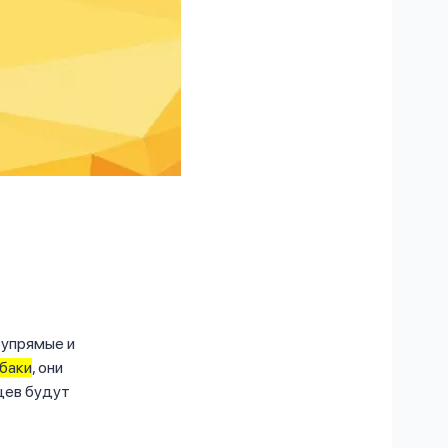
 упрямые и
баки
, они
цев будут