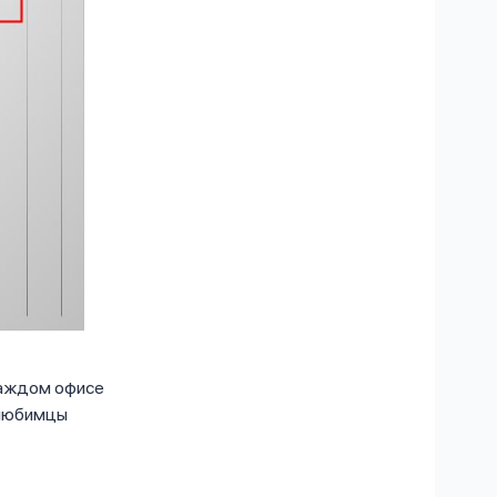
каждом офисе
 любимцы