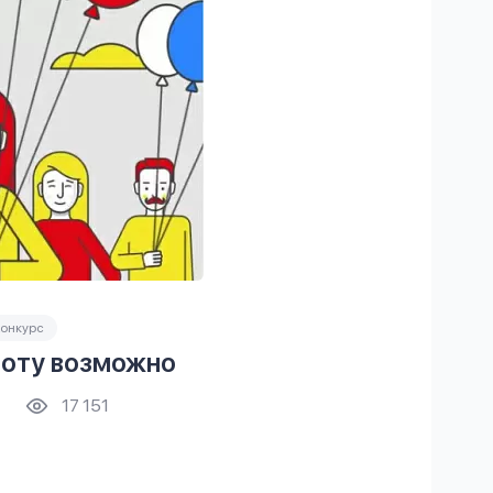
онкурс
боту возможно
17 151