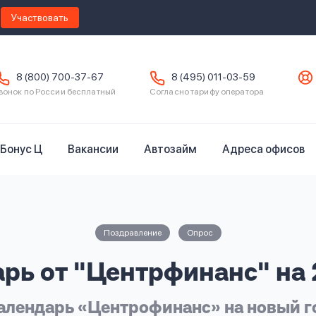
Участвовать
8 (800) 700-37-67
8 (495) 011-03-59
вонок по России бесплатный
Согласно тарифу оператора
Бонус Ц
Вакансии
Автозайм
Адреса офисов
Поздравление
Опрос
рь от "Центрфинанс" на 
алендарь «Центрофинанс» на новый г