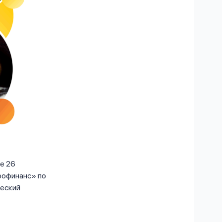
е 26
рофинанс» по
ческий