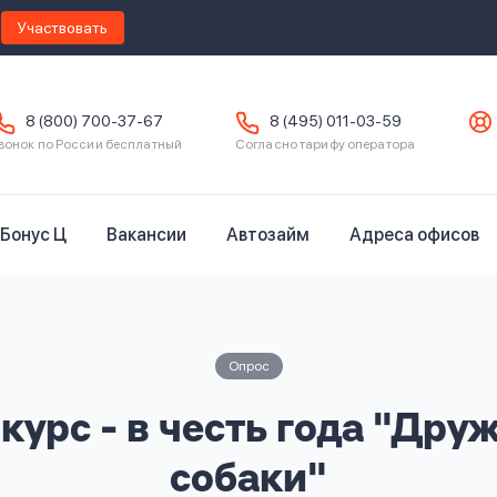
Участвовать
8 (800) 700-37-67
8 (495) 011-03-59
вонок по России бесплатный
Согласно тарифу оператора
Бонус Ц
Вакансии
Автозайм
Адреса офисов
Опрос
урс - в честь года "Др
собаки"