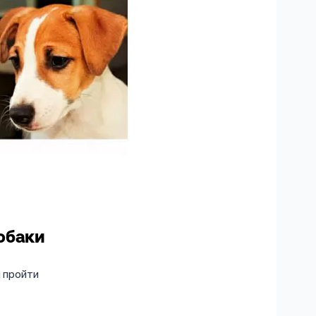
обаки
 пройти