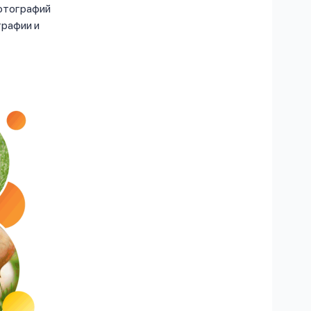
фотографий
графии и