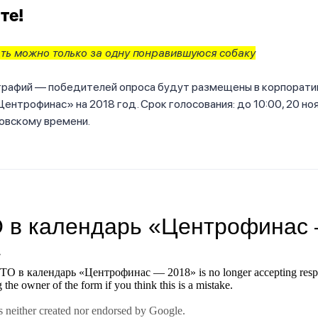
те!
ть можно только за одну понравившуюся собаку
графий — победителей опроса будут размещены в корпорат
ентрофинас» на 2018 год. Срок голосования: до 10:00, 20 но
овскому времени.