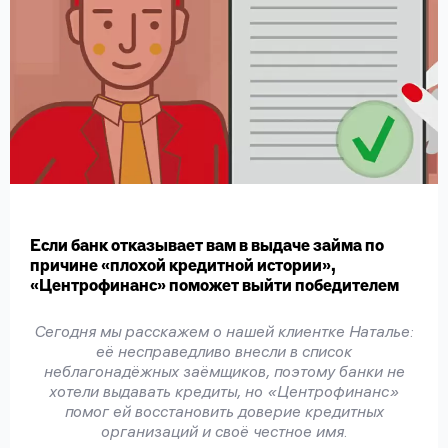
вопрос
данных
Ответы
Оформить заявку
на
вопросы
Если банк отказывает вам в выдаче займа по
Войти под другим номером
причине «плохой кредитной истории»,
«Центрофинанс» поможет выйти победителем
Сегодня мы расскажем о нашей клиентке Наталье:
её несправедливо внесли в список
неблагонадёжных заёмщиков, поэтому банки не
хотели выдавать кредиты, но «Центрофинанс»
помог ей восстановить доверие кредитных
организаций и своё честное имя.