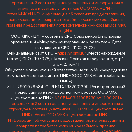
Персональный состав органов управления и информация о
структуре и составе участников ООО МКК «ЦФГ»
Устав МКК «ЦФГ»
Информация об условиях предоставления,
использования и возврата потребительских микрозаймов и
правила предоставления потребительских микрозаймов МКК
«ЦФГ»
ООО МКК «ЦФГ» состоит в СРО Союз микрофинансовых
организаций «Микрофинансирование и развитие». Дата
вступления в СРО – 11.03.2022 г.
Официальный сайт СРО –
https://npmir.ru/
. Местонахождение
(адрес) СРО - 107078, г. Москва Орликов переулок, д.5, стр.1,
этаж 2, пом.11
Общество с ограниченной ответственностью Микрокредитная
компания «Центрофинанс ПИК» (ООО МКК «Центрофинанс
ПИК»)
ИНН: 2902078584, ОГРН: 1142932001299 Регистрационный
номер записи в государственном реестре ООО МКК
«Центрофинанс ПИК»
№ 651403111005236 от 11.06.2014
Персональный состав органов управления и информация о
структуре и составе участников ООО МКК «Центрофинанс
ПИК»
Устав ООО МКК «Центрофинанс ПИК»
Информация об условиях предоставления, использования и
возврата потребительских микрозаймов и правила
предоставления потребительских микрозаймов ООО МКК