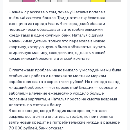
Начнём с рассказа о том, почему Наталья попала в
«
чёрный список
» банков. Тридцатичетырёхлетняя
женщина из города Елань Волгоградской области
периодически обращалась за потребительскими
кредитами в один крупный банк. Наталья с двумя
маленькими детьми только что переехала в новую
квартиру, которую нужно было «обживать»: купить
стиральную машину, холодильник, сделать
мелкий
косметический ремонт
в детской комнате.
С платежами проблем не возникало: у молодой мамы была
стабильная работа и неплохая по местным меркам
заработная плата в сорок тысяч рублей. Но полгода назад
младший ребёнок — четырёхлетний Владик — серьёзно
заболел. На лечение ежемесячно уходило больше
половины зарплаты, и Наталья просто не смогла вовремя
«платить по счетам» банку.
В конце концов, когда Владик выздоровел, Наталья
закрыла все долги и оплатила штрафы, но при попытке
взять новый кредит на потребительские нужды в размере
70 000 рублей, банк отказал.