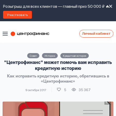
Розыгрыш для всех клиентов — главный приз 50 000 ₽ 🔥
Участвовать
Личный кабинет
Я
согласен(а)
на
Я
Совет
Истории
Кредитная история
ознакомлен
Наши
"Центрофинанс" может помочь вам исправить
с
контакты
правилами
кредитную историю
предоставления
Как исправить кредитную историю, обратившись в
займов
,
«Центрофинанс»
политикой
Ок
Ок
сайта
,
5
35 367
9 октября 2017
даю
согласие
на
обработку
Задать
личных