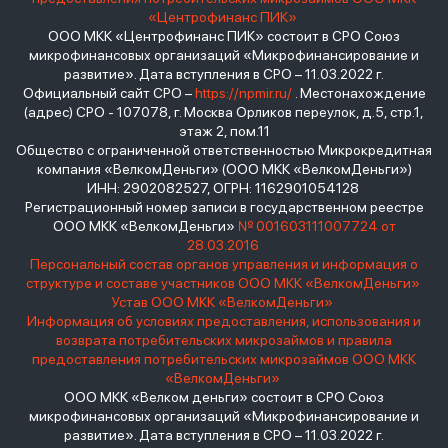
«Центрофинанс ПИК»
ООО МКК «Центрофинанс ПИК» состоит в СРО Союз
микрофинансовых организаций «Микрофинансирование и
развитие». Дата вступления в СРО – 11.03.2022 г.
Официальный сайт СРО –
https://npmir.ru/
. Местонахождение
(адрес) СРО - 107078, г. Москва Орликов переулок, д.5, стр.1,
этаж 2, пом.11
Общество с ограниченной ответственностью Микрокредитная
компания «ВелкомДеньги» (ООО МКК «ВелкомДеньги»)
ИНН: 2902082527, ОГРН: 1162901054128
Регистрационный номер записи в государственном реестре
ООО МКК «ВелкомДеньги»
№ 001603111007724 от
28.03.2016
Персональный состав органов управления и информация о
структуре и составе участников ООО МКК «ВелкомДеньги»
Устав ООО МКК «ВелкомДеньги»
Информация об условиях предоставления, использования и
возврата потребительских микрозаймов и правила
предоставления потребительских микрозаймов ООО МКК
«ВелкомДеньги»
ООО МКК «Велком деньги» состоит в СРО Союз
микрофинансовых организаций «Микрофинансирование и
развитие». Дата вступления в СРО – 11.03.2022 г.