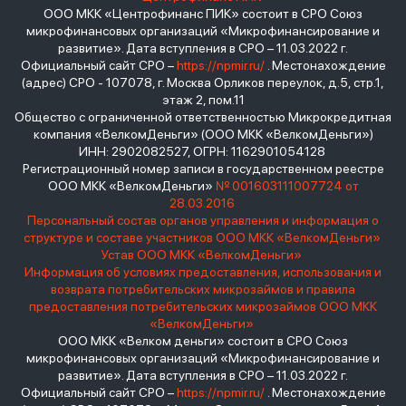
ООО МКК «Центрофинанс ПИК» состоит в СРО Союз
микрофинансовых организаций «Микрофинансирование и
развитие». Дата вступления в СРО – 11.03.2022 г.
Официальный сайт СРО –
https://npmir.ru/
. Местонахождение
(адрес) СРО - 107078, г. Москва Орликов переулок, д.5, стр.1,
этаж 2, пом.11
Общество с ограниченной ответственностью Микрокредитная
компания «ВелкомДеньги» (ООО МКК «ВелкомДеньги»)
ИНН: 2902082527, ОГРН: 1162901054128
Регистрационный номер записи в государственном реестре
ООО МКК «ВелкомДеньги»
№ 001603111007724 от
28.03.2016
Персональный состав органов управления и информация о
структуре и составе участников ООО МКК «ВелкомДеньги»
Устав ООО МКК «ВелкомДеньги»
Информация об условиях предоставления, использования и
возврата потребительских микрозаймов и правила
предоставления потребительских микрозаймов ООО МКК
«ВелкомДеньги»
ООО МКК «Велком деньги» состоит в СРО Союз
микрофинансовых организаций «Микрофинансирование и
развитие». Дата вступления в СРО – 11.03.2022 г.
Официальный сайт СРО –
https://npmir.ru/
. Местонахождение