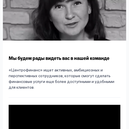
вопрос
данных
Ответы
Оформить заявку
Мы будем рады видеть вас в нашей команде
на
вопросы
«Центрофинанс» ищет активных, амбициозных и
Войти под другим номером
перспективных сотрудников, которые смогут сделать
финансовые услуги еще более доступными и удобными
для клиентов.