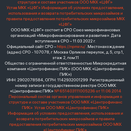
структуре и составе участников ООО МКК «ЦФГ»
Устав МКК «ЦФГ»
Информация об условиях предоставления,
использования и возврата потребительских микрозаймов и
правила предоставления потребительских микрозаймов МКК
«ЦФГ»
ООО МКК «ЦФГ» состоит в СРО Союз микрофинансовых
организаций «Микрофинансирование и развитие». Дата
вступления в СРО – 11.03.2022 г.
Официальный сайт СРО –
https://npmir.ru/
. Местонахождение
(адрес) СРО - 107078, г. Москва Орликов переулок, д.5, стр.1,
этаж 2, пом.11
Общество с ограниченной ответственностью Микрокредитная
компания «Центрофинанс ПИК» (ООО МКК «Центрофинанс
ПИК»)
ИНН: 2902078584, ОГРН: 1142932001299 Регистрационный
номер записи в государственном реестре ООО МКК
«Центрофинанс ПИК»
№ 651403111005236 от 11.06.2014
Персональный состав органов управления и информация о
структуре и составе участников ООО МКК «Центрофинанс
ПИК»
Устав ООО МКК «Центрофинанс ПИК»
Информация об условиях предоставления, использования и
возврата потребительских микрозаймов и правила
предоставления потребительских микрозаймов ООО МКК
«Центрофинанс ПИК»