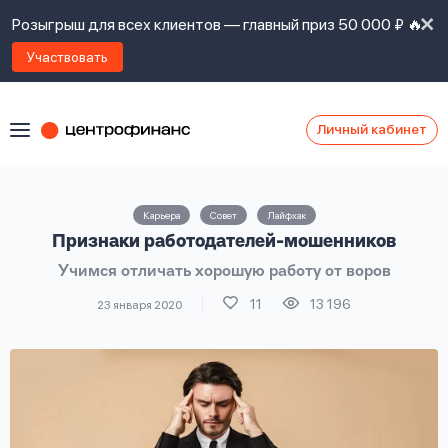
Розыгрыш для всех клиентов — главный приз 50 000 ₽ 🔥
Участвовать
Личный кабинет
Я
согласен(а)
на
Я
Карьера
Совет
Лайфхак
ознакомлен
Наши
Признаки работодателей-мошенников
с
контакты
правилами
Учимся отличать хорошую работу от воров
предоставления
займов
,
11
13 196
23 января 2020
политикой
Ок
Ок
сайта
,
даю
согласие
на
обработку
Задать
личных