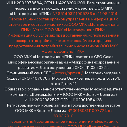
ИНН: 2902078584, ОГРН: 1142932001299 Регистрационный
номер записи в государственном реестре ООО МКК
«Центрофинанс ПИК»
№ 651403111005236 от 11.06.2014
Персональный состав органов управления и информация о
структуре и составе участников ООО МКК «Центрофинанс
ПИК»
Устав ООО МКК «Центрофинанс ПИК»
Информация об условиях предоставления, использования и
возврата потребительских микрозаймов и правила
предоставления потребительских микрозаймов ООО МКК
«Центрофинанс ПИК»
ООО МКК «Центрофинанс ПИК» состоит в СРО Союз
микрофинансовых организаций «Микрофинансирование и
развитие». Дата вступления в СРО – 11.03.2022 г.
Официальный сайт СРО –
https://npmir.ru/
. Местонахождение
(адрес) СРО - 107078, г. Москва Орликов переулок, д.5, стр.1,
этаж 2, пом.11
Общество с ограниченной ответственностью Микрокредитная
компания «ВелкомДеньги» (ООО МКК «ВелкомДеньги»)
ИНН: 2902082527, ОГРН: 1162901054128
Регистрационный номер записи в государственном реестре
ООО МКК «ВелкомДеньги»
№ 001603111007724 от
28.03.2016
Персональный состав органов управления и информация о
структуре и составе участников ООО МКК «ВелкомДеньги»