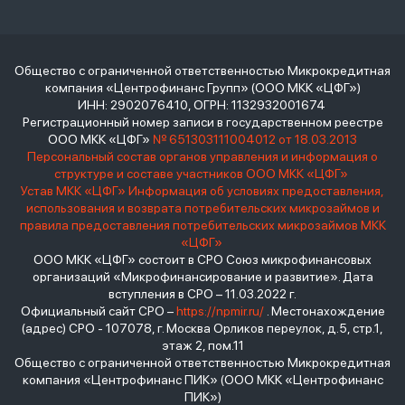
Общество с ограниченной ответственностью Микрокредитная
компания «Центрофинанс Групп» (ООО МКК «ЦФГ»)
ИНН: 2902076410, ОГРН: 1132932001674
Регистрационный номер записи в государственном реестре
ООО МКК «ЦФГ»
№ 651303111004012 от 18.03.2013
Персональный состав органов управления и информация о
структуре и составе участников ООО МКК «ЦФГ»
Устав МКК «ЦФГ»
Информация об условиях предоставления,
использования и возврата потребительских микрозаймов и
правила предоставления потребительских микрозаймов МКК
«ЦФГ»
ООО МКК «ЦФГ» состоит в СРО Союз микрофинансовых
организаций «Микрофинансирование и развитие». Дата
вступления в СРО – 11.03.2022 г.
Официальный сайт СРО –
https://npmir.ru/
. Местонахождение
(адрес) СРО - 107078, г. Москва Орликов переулок, д.5, стр.1,
этаж 2, пом.11
Общество с ограниченной ответственностью Микрокредитная
компания «Центрофинанс ПИК» (ООО МКК «Центрофинанс
ПИК»)