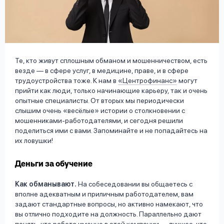
вопрос
данных
Те, кто живут сплошным обманом и мошенничеством, есть
везде — в сфере услуг, в медицине, праве, и в сфере
трудоустройства тоже. К нам в
«Центрофинанс»
могут
прийти как люди, только начинающие карьеру, так и очень
Ответы
Оформить заявку
опытные специалисты. От вторых мы периодически
на
слышим очень «весёлые» истории о столкновении с
вопросы
мошенниками-работодателями, и сегодня решили
Войти под другим номером
поделиться ими с вами. Запоминайте и не попадайтесь на
их ловушки!
Деньги за обучение
Как обманывают.
На собеседовании вы общаетесь с
вполне адекватным и приличным работодателем, вам
задают стандартные вопросы, но активно намекают, что
вы отлично подходите на должность. Параллельно дают