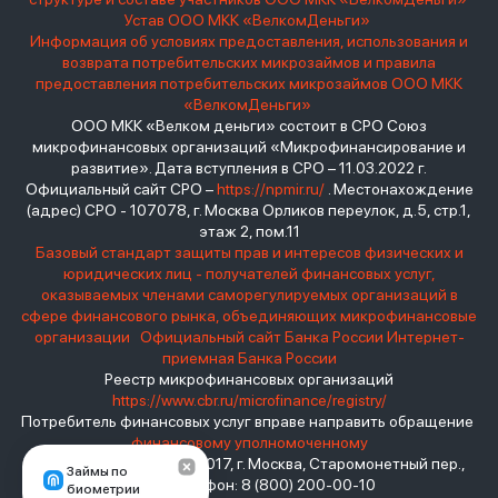
Устав ООО МКК «ВелкомДеньги»
Информация об условиях предоставления, использования и
возврата потребительских микрозаймов и правила
предоставления потребительских микрозаймов ООО МКК
«ВелкомДеньги»
ООО МКК «Велком деньги» состоит в СРО Союз
микрофинансовых организаций «Микрофинансирование и
развитие». Дата вступления в СРО – 11.03.2022 г.
Официальный сайт СРО –
https://npmir.ru/
. Местонахождение
(адрес) СРО - 107078, г. Москва Орликов переулок, д.5, стр.1,
этаж 2, пом.11
Базовый стандарт защиты прав и интересов физических и
юридических лиц - получателей финансовых услуг,
оказываемых членами саморегулируемых организаций в
сфере финансового рынка, объединяющих микрофинансовые
организации
Официальный сайт Банка России
Интернет-
приемная Банка России
Реестр микрофинансовых организаций
https://www.cbr.ru/microfinance/registry/
Потребитель финансовых услуг вправе направить обращение
финансовому уполномоченному
Место нахождения: 119017, г. Москва, Старомонетный пер.,
Займы по
дом 3 Телефон: 8 (800) 200-00-10
биометрии