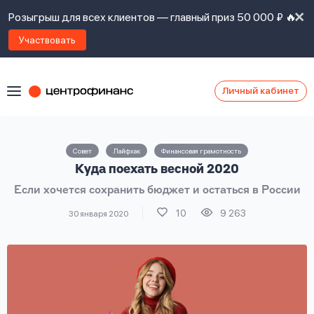
Розыгрыш для всех клиентов — главный приз 50 000 ₽ 🔥
Участвовать
Личный кабинет
Я
согласен(а)
на
Я
Совет
Лайфхак
Финансовая грамотность
ознакомлен
Наши
Куда поехать весной 2020
с
контакты
правилами
Если хочется сохранить бюджет и остаться в России
предоставления
займов
,
10
9 263
30 января 2020
политикой
Ок
Ок
сайта
,
даю
согласие
на
обработку
Задать
личных