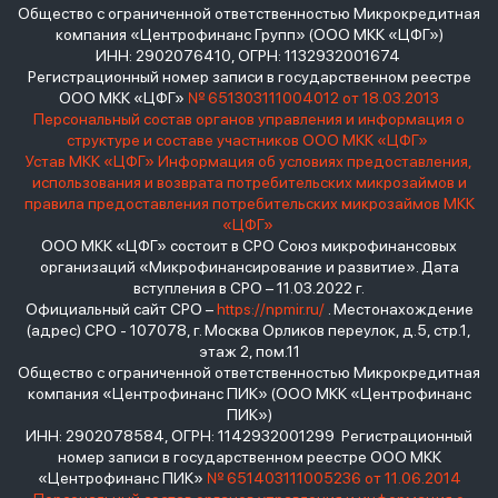
Общество с ограниченной ответственностью Микрокредитная
компания «Центрофинанс Групп» (ООО МКК «ЦФГ»)
ИНН: 2902076410, ОГРН: 1132932001674
Регистрационный номер записи в государственном реестре
ООО МКК «ЦФГ»
№ 651303111004012 от 18.03.2013
Персональный состав органов управления и информация о
структуре и составе участников ООО МКК «ЦФГ»
Устав МКК «ЦФГ»
Информация об условиях предоставления,
использования и возврата потребительских микрозаймов и
правила предоставления потребительских микрозаймов МКК
«ЦФГ»
ООО МКК «ЦФГ» состоит в СРО Союз микрофинансовых
организаций «Микрофинансирование и развитие». Дата
вступления в СРО – 11.03.2022 г.
Официальный сайт СРО –
https://npmir.ru/
. Местонахождение
(адрес) СРО - 107078, г. Москва Орликов переулок, д.5, стр.1,
этаж 2, пом.11
Общество с ограниченной ответственностью Микрокредитная
компания «Центрофинанс ПИК» (ООО МКК «Центрофинанс
ПИК»)
ИНН: 2902078584, ОГРН: 1142932001299 Регистрационный
номер записи в государственном реестре ООО МКК
«Центрофинанс ПИК»
№ 651403111005236 от 11.06.2014