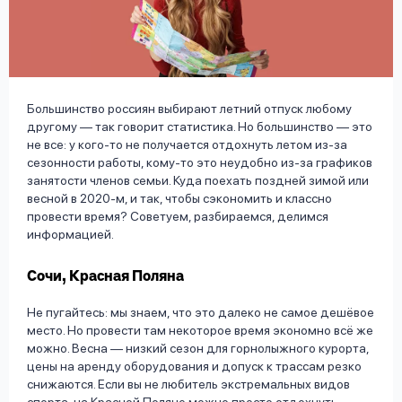
вопрос
данных
Большинство россиян выбирают летний отпуск любому
другому — так говорит статистика. Но большинство — это
не все: у кого-то не получается отдохнуть летом из-за
сезонности работы, кому-то это неудобно из-за графиков
Ответы
Оформить заявку
занятости членов семьи. Куда поехать поздней зимой или
на
весной в 2020-м, и так, чтобы сэкономить и классно
вопросы
провести время? Советуем, разбираемся, делимся
Войти под другим номером
информацией.
Сочи, Красная Поляна
Не пугайтесь: мы знаем, что это далеко не самое дешёвое
место. Но провести там некоторое время экономно всё же
можно. Весна — низкий сезон для горнолыжного курорта,
цены на аренду оборудования и допуск к трассам резко
снижаются. Если вы не любитель экстремальных видов