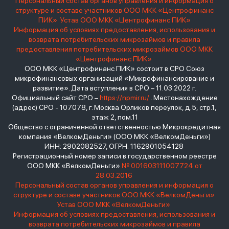
Персональный состав органов управления и информация о
структуре и составе участников ООО МКК «Центрофинанс
ПИК»
Устав ООО МКК «Центрофинанс ПИК»
Информация об условиях предоставления, использования и
возврата потребительских микрозаймов и правила
предоставления потребительских микрозаймов ООО МКК
«Центрофинанс ПИК»
ООО МКК «Центрофинанс ПИК» состоит в СРО Союз
микрофинансовых организаций «Микрофинансирование и
развитие». Дата вступления в СРО – 11.03.2022 г.
Официальный сайт СРО –
https://npmir.ru/
. Местонахождение
(адрес) СРО - 107078, г. Москва Орликов переулок, д.5, стр.1,
этаж 2, пом.11
Общество с ограниченной ответственностью Микрокредитная
компания «ВелкомДеньги» (ООО МКК «ВелкомДеньги»)
ИНН: 2902082527, ОГРН: 1162901054128
Регистрационный номер записи в государственном реестре
ООО МКК «ВелкомДеньги»
№ 001603111007724 от
28.03.2016
Персональный состав органов управления и информация о
структуре и составе участников ООО МКК «ВелкомДеньги»
Устав ООО МКК «ВелкомДеньги»
Информация об условиях предоставления, использования и
возврата потребительских микрозаймов и правила