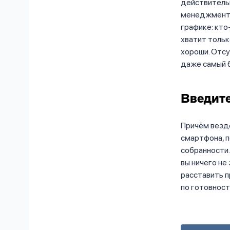
действительн
менеджмента,
графике: кто
хватит тольк
хороши. Отсу
даже самый б
Введите
Причём везде
смартфона, п
собранности.
вы ничего не
расставить п
по готовност