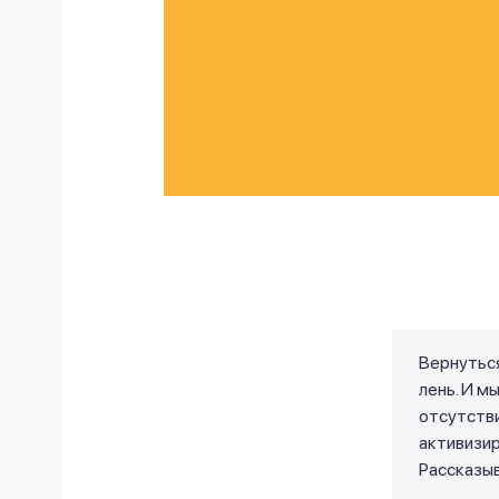
Вернуться
лень. И м
отсутстви
активизи
Рассказыв