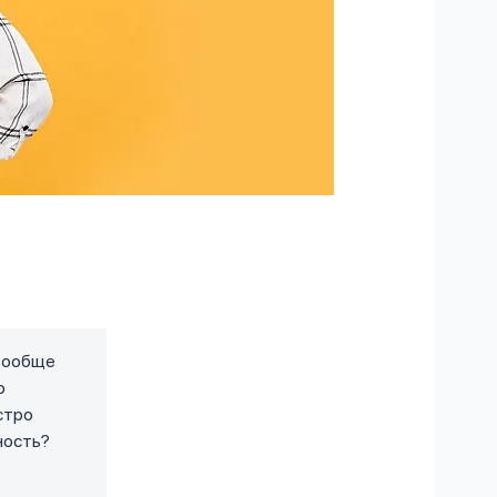
 вообще
о
стро
ность?