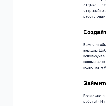
отдыха — отд
открывайте и
работу, ради
Создай
Важно, чтобы
ваш дом. Доб
используйте 
напоминалок 
полистайте P
Займит
Возможно, вы
работы!» И т