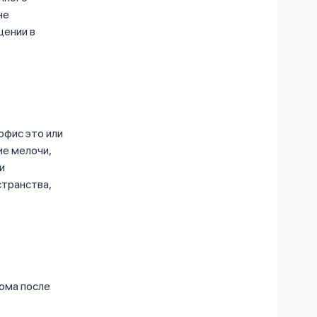
не
щении в
офис это или
е мелочи,
и
странства,
дома после