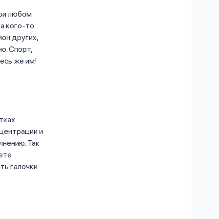
при любом
 а кого-то
ион других,
о. Спорт,
есь же им!
етках
нцентрации и
лнению. Так
жете
ять галочки