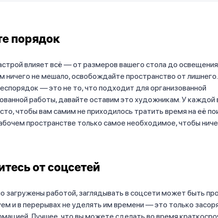
е порядок
астрой влияет всё — от размеров вашего стола до освещения
ам ничего не мешало, освобождайте пространство от лишнего. 
еспорядок — это не то, что подходит для организованной
ованной работы, давайте оставим это художникам. У каждой
сто, чтобы вам самим не приходилось тратить время на её пои
абочем пространстве только самое необходимое, чтобы ниче
тесь от соцсетей
но загружены работой, заглядывать в соцсети может быть про
ем и в перерывах не уделять им времени — это только засор
мацией. Лучшее, что вы можете сделать во время краткосро