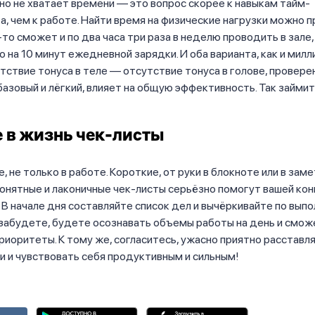
о не хватает времени — это вопрос скорее к навыкам тайм-
 чем к работе. Найти время на физические нагрузки можно 
-то сможет и по два часа три раза в неделю проводить в зале,
о на 10 минут ежедневной зарядки. И оба варианта, как и милл
тствие тонуса в теле — отсутствие тонуса в голове, проверен
азовый и лёгкий, влияет на общую эффективность. Так займит
 в жизнь чек-листы
, не только в работе. Короткие, от руки в блокноте или в зам
онятные и лаконичные чек-листы серьёзно помогут вашей ко
 В начале дня составляйте список дел и вычёркивайте по выпо
 забудете, будете осознавать объемы работы на день и смо
риоритеты. К тому же, согласитесь, ужасно приятно расставл
и и чувствовать себя продуктивным и сильным!