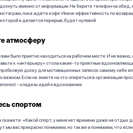
охнуть именно от информации. Не берите телефон на обед, 
нстаграм, пока ждёте кофе. Иначе эффективность по возвра
 которой и делается перерыв, будет нулевой.
те атмосферу
 вам было приятно находиться на рабочем месте. И не важно, 
авьте к «интерьеру» стола какие-то приятные вдохновляющи
пробковую доску для мотивационных записок самому себе ил
о важном. Если не знаете на что опереться в организации про
interest – кладезь идей и вдохновения.
есь спортом
 скажете: «Какой спорт, у меня нет времени даже на отдых 
ут мы вас прекрасно понимаем, но также и понимаем, что если