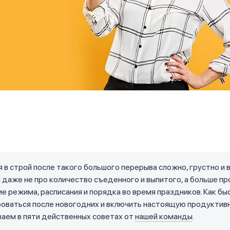
 в строй после такого большого перерыва сложно, грустно и
ы даже не про количество съеденного и выпитого, а больше пр
е режима, расписания и порядка во время праздников. Как бы
роваться после новогодних и включить настоящую продуктив
аем в пяти действенных советах от
нашей команды
.