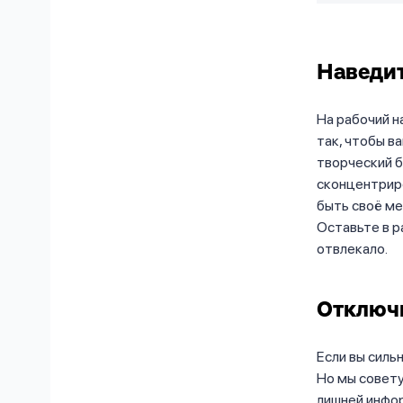
Наведит
На рабочий н
так, чтобы в
творческий б
сконцентрир
быть своё ме
Оставьте в р
отвлекало.
Отключи
Если вы силь
Но мы совету
лишней инфор