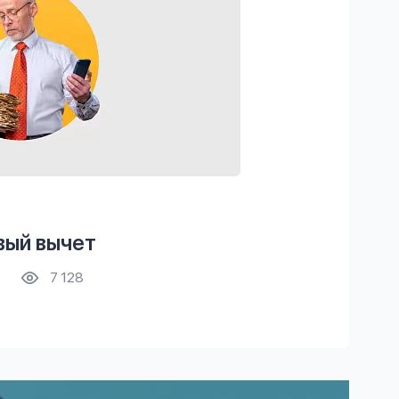
вый вычет
7 128