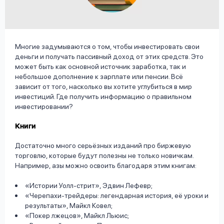
вопрос
данных
Многие задумываются о том, чтобы инвестировать свои
деньги и получать пассивный доход от этих средств. Это
может быть как основной источник заработка, так и
небольшое дополнение к зарплате или пенсии. Всё
зависит от того, насколько вы хотите углубиться в мир
Ответы
Оформить заявку
инвестиций. Где получить информацию о правильном
инвестировании?
на
вопросы
Книги
Войти под другим номером
Достаточно много серьёзных изданий про биржевую
торговлю, которые будут полезны не только новичкам.
Например, азы можно освоить благодаря этим книгам:
«Истории Уолл-стрит», Эдвин Лефевр;
«Черепахи-трейдеры: легендарная история, её уроки и
результаты», Майкл Ковел;
«Покер лжецов», Майкл Льюис;