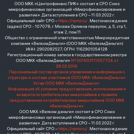
ООО МКК «Центрофинанс ПИК» состоит в СРО Союз
микрофинансовых организаций «Микрофинансирование и
развитие». Дата вступления в СРО – 11.03.2022 г.
Официальный сайт СРО –
https://npmir.ru/
. Местонахождение
(адрес) СРО - 107078, г. Москва Орликов переулок, д.5, стр.1,
этаж 2, пом.11
Общество с ограниченной ответственностью Микрокредитная
компания «ВелкомДеньги» (ООО МКК «ВелкомДеньги»)
ИНН: 2902082527, ОГРН: 1162901054128
Регистрационный номер записи в государственном реестре
ООО МКК «ВелкомДеньги»
№ 001603111007724 от
28.03.2016
Персональный состав органов управления и информация о
структуре и составе участников ООО МКК «ВелкомДеньги»
Устав ООО МКК «ВелкомДеньги»
Информация об условиях предоставления, использования и
возврата потребительских микрозаймов и правила
предоставления потребительских микрозаймов ООО МКК
«ВелкомДеньги»
ООО МКК «Велком деньги» состоит в СРО Союз
микрофинансовых организаций «Микрофинансирование и
развитие». Дата вступления в СРО – 11.03.2022 г.
Официальный сайт СРО –
https://npmir.ru/
. Местонахождение