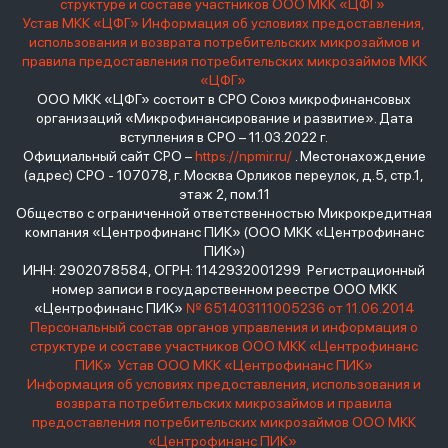
структуре и составе участников ООО МКК «ЦФГ»
Устав МКК «ЦФГ»
Информация об условиях предоставления,
использования и возврата потребительских микрозаймов и
правила предоставления потребительских микрозаймов МКК
«ЦФГ»
ООО МКК «ЦФГ» состоит в СРО Союз микрофинансовых
организаций «Микрофинансирование и развитие». Дата
вступления в СРО – 11.03.2022 г.
Официальный сайт СРО –
https://npmir.ru/
. Местонахождение
(адрес) СРО - 107078, г. Москва Орликов переулок, д.5, стр.1,
этаж 2, пом.11
Общество с ограниченной ответственностью Микрокредитная
компания «Центрофинанс ПИК» (ООО МКК «Центрофинанс
ПИК»)
ИНН: 2902078584, ОГРН: 1142932001299 Регистрационный
номер записи в государственном реестре ООО МКК
«Центрофинанс ПИК»
№ 651403111005236 от 11.06.2014
Персональный состав органов управления и информация о
структуре и составе участников ООО МКК «Центрофинанс
ПИК»
Устав ООО МКК «Центрофинанс ПИК»
Информация об условиях предоставления, использования и
возврата потребительских микрозаймов и правила
предоставления потребительских микрозаймов ООО МКК
«Центрофинанс ПИК»