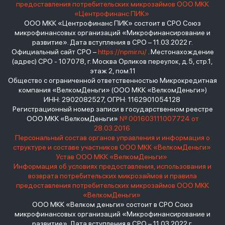
предоставления потребительских микрозаймов ООО МКК
«Центрофинанс ПИК»
ООО МКК «Центрофинанс ПИК» состоит в СРО Союз
микрофинансовых организаций «Микрофинансирование и
развитие». Дата вступления в СРО – 11.03.2022 г.
Официальный сайт СРО –
https://npmir.ru/
. Местонахождение
(адрес) СРО - 107078, г. Москва Орликов переулок, д.5, стр.1,
этаж 2, пом.11
Общество с ограниченной ответственностью Микрокредитная
компания «ВелкомДеньги» (ООО МКК «ВелкомДеньги»)
ИНН: 2902082527, ОГРН: 1162901054128
Регистрационный номер записи в государственном реестре
ООО МКК «ВелкомДеньги»
№ 001603111007724 от
28.03.2016
Персональный состав органов управления и информация о
структуре и составе участников ООО МКК «ВелкомДеньги»
Устав ООО МКК «ВелкомДеньги»
Информация об условиях предоставления, использования и
возврата потребительских микрозаймов и правила
предоставления потребительских микрозаймов ООО МКК
«ВелкомДеньги»
ООО МКК «Велком деньги» состоит в СРО Союз
микрофинансовых организаций «Микрофинансирование и
развитие». Дата вступления в СРО – 11.03.2022 г.