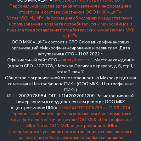
ООО МКК «ЦФГ»
№ 651303111004012 от 18.03.2013
Персональный состав органов управления и информация о
структуре и составе участников ООО МКК «ЦФГ»
Устав МКК «ЦФГ»
Информация об условиях предоставления,
использования и возврата потребительских микрозаймов и
правила предоставления потребительских микрозаймов МКК
«ЦФГ»
ООО МКК «ЦФГ» состоит в СРО Союз микрофинансовых
организаций «Микрофинансирование и развитие». Дата
вступления в СРО – 11.03.2022 г.
Официальный сайт СРО –
https://npmir.ru/
. Местонахождение
(адрес) СРО - 107078, г. Москва Орликов переулок, д.5, стр.1,
этаж 2, пом.11
Общество с ограниченной ответственностью Микрокредитная
компания «Центрофинанс ПИК» (ООО МКК «Центрофинанс
ПИК»)
ИНН: 2902078584, ОГРН: 1142932001299 Регистрационный
номер записи в государственном реестре ООО МКК
«Центрофинанс ПИК»
№ 651403111005236 от 11.06.2014
Персональный состав органов управления и информация о
структуре и составе участников ООО МКК «Центрофинанс
ПИК»
Устав ООО МКК «Центрофинанс ПИК»
Информация об условиях предоставления, использования и
возврата потребительских микрозаймов и правила