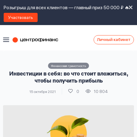
Розыгрыш для всех клиентов — главный приз 50 000 ₽ 🔥
Участвовать
Личный кабинет
Я
согласен(а)
на
Я
Финансовая грамотность
ознакомлен
Наши
Инвестиции в себя: во что стоит вложиться,
с
контакты
правилами
чтобы получить прибыль
предоставления
0
10 804
15 октября 2021
займов
,
политикой
Ок
Ок
сайта
,
даю
согласие
на
обработку
Задать
личных