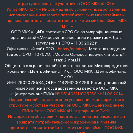
структуре и составе участников ООО МКК «ЦФГ»
Устав МКК «ЦФГ»
Информация об условиях предоставления,
использования и возврата потребительских микрозаймов и
правила предоставления потребительских микрозаймов МКК
«ЦФГ»
ООО МКК «ЦФГ» состоит в СРО Союз микрофинансовых
организаций «Микрофинансирование и развитие». Дата
вступления в СРО – 11.03.2022 г.
Официальный сайт СРО –
https://npmir.ru/
. Местонахождение
(адрес) СРО - 107078, г. Москва Орликов переулок, д.5, стр.1,
этаж 2, пом.11
Общество с ограниченной ответственностью Микрокредитная
компания «Центрофинанс ПИК» (ООО МКК «Центрофинанс
ПИК»)
ИНН: 2902078584, ОГРН: 1142932001299 Регистрационный
номер записи в государственном реестре ООО МКК
«Центрофинанс ПИК»
№ 651403111005236 от 11.06.2014
Персональный состав органов управления и информация о
структуре и составе участников ООО МКК «Центрофинанс
ПИК»
Устав ООО МКК «Центрофинанс ПИК»
Информация об условиях предоставления, использования и
возврата потребительских микрозаймов и правила
предоставления потребительских микрозаймов ООО МКК