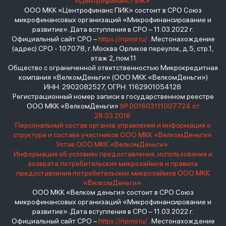
«Центрофинанс ПИК»
ООО МКК «Центрофинанс ПИК» состоит в СРО Союз
микрофинансовых организаций «Микрофинансирование и
развитие». Дата вступления в СРО – 11.03.2022 г.
Официальный сайт СРО –
https://npmir.ru/
. Местонахождение
(адрес) СРО - 107078, г. Москва Орликов переулок, д.5, стр.1,
этаж 2, пом.11
Общество с ограниченной ответственностью Микрокредитная
компания «ВелкомДеньги» (ООО МКК «ВелкомДеньги»)
ИНН: 2902082527, ОГРН: 1162901054128
Регистрационный номер записи в государственном реестре
ООО МКК «ВелкомДеньги»
№ 001603111007724 от
28.03.2016
Персональный состав органов управления и информация о
структуре и составе участников ООО МКК «ВелкомДеньги»
Устав ООО МКК «ВелкомДеньги»
Информация об условиях предоставления, использования и
возврата потребительских микрозаймов и правила
предоставления потребительских микрозаймов ООО МКК
«ВелкомДеньги»
ООО МКК «Велком деньги» состоит в СРО Союз
микрофинансовых организаций «Микрофинансирование и
развитие». Дата вступления в СРО – 11.03.2022 г.
Официальный сайт СРО –
https://npmir.ru/
. Местонахождение