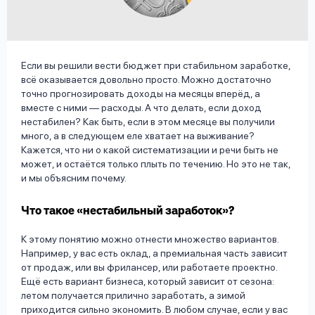
вопрос
данных
Если вы решили вести бюджет при стабильном заработке,
всё оказывается довольно просто. Можно достаточно
точно прогнозировать доходы на месяцы вперёд, а
вместе с ними — расходы. А что делать, если доход
нестабилен? Как быть, если в этом месяце вы получили
Ответы
Оформить заявку
много, а в следующем еле хватает на выживание?
Кажется, что ни о какой систематизации и речи быть не
на
может, и остаётся только плыть по течению. Но это не так,
вопросы
и мы объясним почему.
Войти под другим номером
Что такое «нестабильный заработок»?
К этому понятию можно отнести множество вариантов.
Например, у вас есть оклад, а премиальная часть зависит
от продаж, или вы фрилансер, или работаете проектно.
Ещё есть вариант бизнеса, который зависит от сезона:
летом получается прилично заработать, а зимой
приходится сильно экономить. В любом случае, если у вас