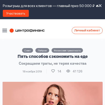
Розыгрыш для всех клиентов — главный приз 50 000 ₽ 🔥
Участвовать
Личный кабинет
Я
согласен(а)
на
Я
Совет
Лайфхак
Финансовая грамотность
ознакомлен
Наши
Пять способов сэкономить на еде
с
контакты
правилами
Сокращаем траты, не теряя качества
предоставления
займов
,
14
41 126
18 ноября 2019
политикой
Ок
Ок
сайта
,
даю
согласие
на
обработку
Задать
личных