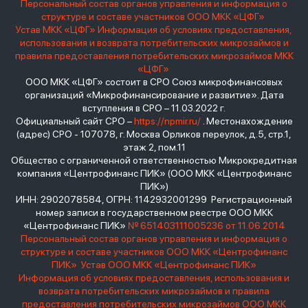
Персональный состав органов управления и информация о
структуре и составе участников ООО МКК «ЦФГ»
Устав МКК «ЦФГ»
Информация об условиях предоставления,
использования и возврата потребительских микрозаймов и
правила предоставления потребительских микрозаймов МКК
«ЦФГ»
ООО МКК «ЦФГ» состоит в СРО Союз микрофинансовых
организаций «Микрофинансирование и развитие». Дата
вступления в СРО – 11.03.2022 г.
Официальный сайт СРО –
https://npmir.ru/
. Местонахождение
(адрес) СРО - 107078, г. Москва Орликов переулок, д.5, стр.1,
этаж 2, пом.11
Общество с ограниченной ответственностью Микрокредитная
компания «Центрофинанс ПИК» (ООО МКК «Центрофинанс
ПИК»)
ИНН: 2902078584, ОГРН: 1142932001299 Регистрационный
номер записи в государственном реестре ООО МКК
«Центрофинанс ПИК»
№ 651403111005236 от 11.06.2014
Персональный состав органов управления и информация о
структуре и составе участников ООО МКК «Центрофинанс
ПИК»
Устав ООО МКК «Центрофинанс ПИК»
Информация об условиях предоставления, использования и
возврата потребительских микрозаймов и правила
предоставления потребительских микрозаймов ООО МКК