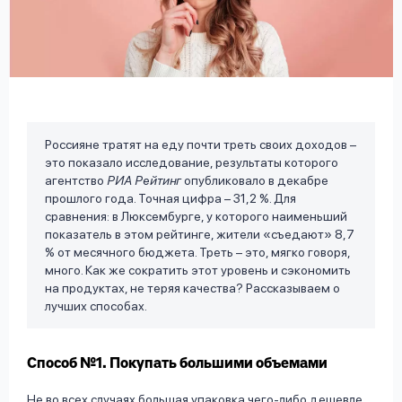
вопрос
данных
Россияне тратят на еду почти треть своих доходов –
это показало исследование, результаты которого
Ответы
Оформить заявку
агентство
РИА Рейтинг
опубликовало в декабре
на
прошлого года. Точная цифра – 31,2 %. Для
вопросы
сравнения: в Люксембурге, у которого наименьший
Войти под другим номером
показатель в этом рейтинге, жители «съедают» 8,7
% от месячного бюджета. Треть – это, мягко говоря,
много. Как же сократить этот уровень и сэкономить
на продуктах, не теряя качества? Рассказываем о
лучших способах.
Способ №1. Покупать большими объемами
Не во всех случаях большая упаковка чего-либо дешевле,