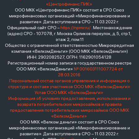
«Центрофинанс ПИК»
ООО МКК «Центрофинанс ПИК» состоит в СРО Союз
микрофинансовых организаций «Микрофинансирование и
развитие». Дата вступления в СРО – 11.03.2022 г.
Официальный сайт СРО –
https://npmir.ru/
. Местонахождение
(адрес) СРО - 107078, г. Москва Орликов переулок, д.5, стр.1,
этаж 2, пом.11
Общество с ограниченной ответственностью Микрокредитная
компания «ВелкомДеньги» (ООО МКК «ВелкомДеньги»)
ИНН: 2902082527, ОГРН: 1162901054128
Регистрационный номер записи в государственном реестре
ООО МКК «ВелкомДеньги»
№ 001603111007724 от
28.03.2016
Персональный состав органов управления и информация о
структуре и составе участников ООО МКК «ВелкомДеньги»
Устав ООО МКК «ВелкомДеньги»
Информация об условиях предоставления, использования и
возврата потребительских микрозаймов и правила
предоставления потребительских микрозаймов ООО МКК
«ВелкомДеньги»
ООО МКК «Велком деньги» состоит в СРО Союз
микрофинансовых организаций «Микрофинансирование и
развитие». Дата вступления в СРО – 11.03.2022 г.